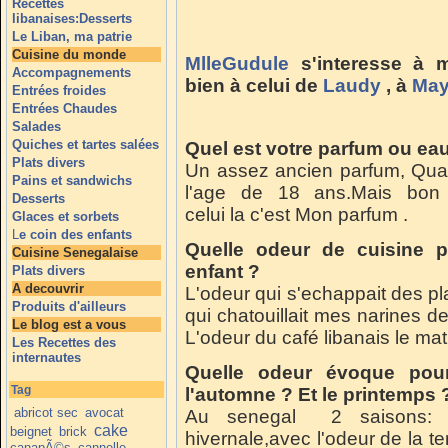
Recettes
libanaises:Desserts
Le Liban, ma patrie
Cuisine du monde
MlleGudule
s'interesse à mo
Accompagnements
bien à celui de
Laudy
, à
Ma
Entrées froides
Entrées Chaudes
Salades
Quiches et tartes salées
Quel est votre parfum ou eau
Plats divers
Un assez ancien parfum, Quar
Pains et sandwichs
l'age de 18 ans.Mais bon 
Desserts
celui la c'est Mon parfum .
Glaces et sorbets
L
e coin des enfants
Quelle odeur de cuisine p
Cuisine Senegalaise
enfant ?
Plats divers
A decouvrir
L'odeur qui s'echappait des pl
Produits d'ailleurs
qui chatouillait mes narines de
Le blog est a vous
L'odeur du café libanais le mat
Les Recettes des
internautes
Quelle odeur évoque pour
Tag
l'automne ? Et le printemps 
abricot sec
avocat
Au senegal 2 saisons: l
cake
beignet
brick
hivernale,avec l'odeur de la ter
canapÃ©s
cannelle