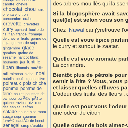
des arbres mouillés qui laissen
carotte
chevre
chocolat
chou
cire
Si la blogosphère avait saveu
orientale
citron
concombre
crabe
quel(le) est selon vous son 
crevette
crevettes
curry
Chez
Nawal
car j'yretrouve l'
epinard
feuille de
riz
flan
france
fromage
de chevre
fruits
germe de
Quelle est votre épice parfu
soja
germes de soja
le curry et surtout le zaatar.
glace
gingembre
gombos
graine de
sesame
haricot blanc
Quelle est votre aromate par
lentille
houmous
jeu
La coriandre.
liban
libanais
maÃ®s
noel
mil
mimosa
niebe
Bientôt plus de pétrole pour 
nutella
oeuf
oignon
olive
sentir la frite ? Vous, vous 
poireaux
pois chiche
et laisser quelles effluves p
pomme
pomme de
L'odeur des fruits, des fleurs ,
terre
poulet
pousses de
bambou
purÃ©e
pÃ¢te
quiche
raviolis
riz
rose
Quelle est pour vous l'odeu
des sables
safran
salade
sauce nioc mam
une odeur de citron
sauce soja
saumon
fumÃ©
sautÃ© de boeuf
Quelle odeur de bois aimez-
senegal
sirop d'erable