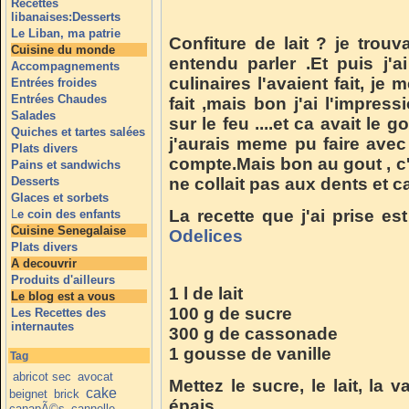
Recettes
libanaises:Desserts
Le Liban, ma patrie
Confiture de lait ? je trouv
Cuisine du monde
entendu parler .Et puis j'
Accompagnements
culinaires l'avaient fait, je
Entrées froides
Entrées Chaudes
fait ,mais bon j'ai l'impress
Salades
sur le feu ....et ca avait le
Quiches et tartes salées
j'aurais meme pu faire avec
Plats divers
compte.Mais bon au gout , c'
Pains et sandwichs
Desserts
ne collait pas aux dents et c
Glaces et sorbets
La recette que j'ai prise es
L
e coin des enfants
Cuisine Senegalaise
Odelices
Plats divers
A decouvrir
Produits d'ailleurs
1 l de lait
Le blog est a vous
100 g de sucre
Les Recettes des
internautes
300 g de cassonade
1 gousse de vanille
Tag
abricot sec
avocat
Mettez le sucre, le lait, la
cake
beignet
brick
épais.
canapÃ©s
cannelle