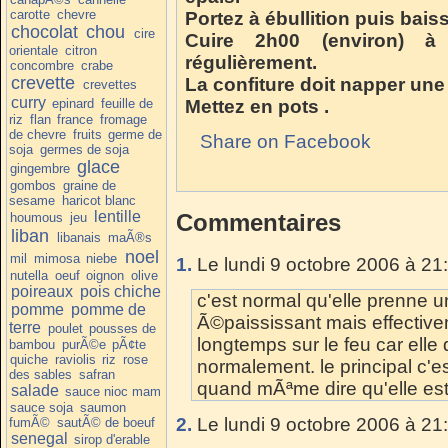
carotte
chevre
Portez à ébullition puis baiss
chocolat
chou
cire
Cuire 2h00 (environ) 
orientale
citron
régulièrement.
concombre
crabe
crevette
La confiture
doit napper une 
crevettes
curry
epinard
feuille de
Mettez en pots .
riz
flan
france
fromage
de chevre
fruits
germe de
Share on Facebook
soja
germes de soja
glace
gingembre
gombos
graine de
sesame
haricot blanc
lentille
Commentaires
houmous
jeu
liban
libanais
maÃ®s
noel
mil
mimosa
niebe
1.
Le lundi 9 octobre 2006 à 21
nutella
oeuf
oignon
olive
poireaux
pois chiche
c'est normal qu'elle prenne u
pomme
pomme de
Ã©paississant mais effectivem
terre
poulet
pousses de
longtemps sur le feu car elle 
bambou
purÃ©e
pÃ¢te
quiche
raviolis
riz
rose
normalement. le principal c'es
des sables
safran
quand mÃªme dire qu'elle est
salade
sauce nioc mam
sauce soja
saumon
2.
Le lundi 9 octobre 2006 à 21
fumÃ©
sautÃ© de boeuf
senegal
sirop d'erable