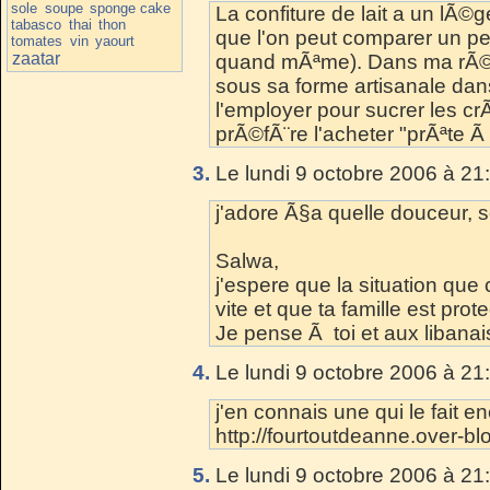
sole
soupe
sponge cake
La confiture de lait a un lÃ©
tabasco
thai
thon
que l'on peut comparer un pe
tomates
vin
yaourt
zaatar
quand mÃªme). Dans ma rÃ©gi
sous sa forme artisanale dan
l'employer pour sucrer les crÃª
prÃ©fÃ¨re l'acheter "prÃªte Ã 
3.
Le lundi 9 octobre 2006 à 21
j'adore Ã§a quelle douceur, 
Salwa,
j'espere que la situation que 
vite et que ta famille est pro
Je pense Ã toi et aux libanai
4.
Le lundi 9 octobre 2006 à 21
j'en connais une qui le fait 
http://fourtoutdeanne.over-b
5.
Le lundi 9 octobre 2006 à 21