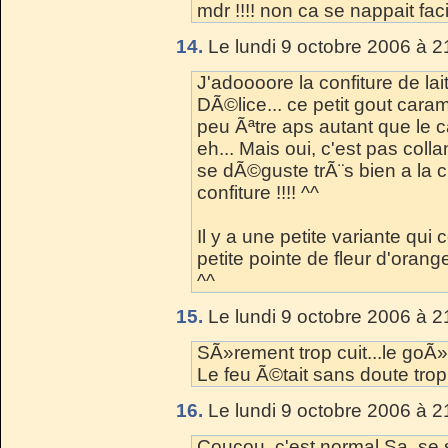
mdr !!!! non ca se nappait fac
14.
Le lundi 9 octobre 2006 à 2
J'adoooore la confiture de lait
DÃ©lice... ce petit gout car
peu Ãªtre aps autant que le 
eh... Mais oui, c'est pas colla
se dÃ©guste trÃ¨s bien a la c
confiture !!!! ^^
Il y a une petite variante qui
petite pointe de fleur d'orange
^^
15.
Le lundi 9 octobre 2006 à 2
SÃ»rement trop cuit...le goÃ»
Le feu Ã©tait sans doute trop f
16.
Le lundi 9 octobre 2006 à 2
Coucou, c'est normal Sa, se s