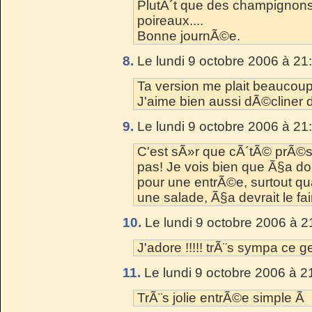
PlutÃ´t que des champignons, 
poireaux....
Bonne journÃ©e.
8.
Le lundi 9 octobre 2006 à 21
Ta version me plait beaucoup
J'aime bien aussi dÃ©cliner
9.
Le lundi 9 octobre 2006 à 21
C'est sÃ»r que cÃ´tÃ© prÃ©s
pas! Je vois bien que Ã§a doi
pour une entrÃ©e, surtout qua
une salade, Ã§a devrait le fai
10.
Le lundi 9 octobre 2006 à 2
J'adore !!!!! trÃ¨s sympa ce g
11.
Le lundi 9 octobre 2006 à 2
TrÃ¨s jolie entrÃ©e simple Ã 