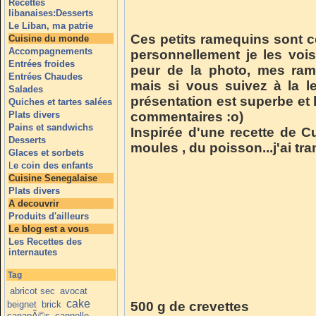
Recettes
libanaises:Desserts
Le Liban, ma patrie
Ces petits ramequins sont c
Cuisine du monde
Accompagnements
personnellement je les voi
Entrées froides
peur de la photo, mes ram
Entrées Chaudes
mais si vous suivez à la le
Salades
présentation est superbe e
Quiches et tartes salées
Plats divers
commentaires :o)
Pains et sandwichs
Inspirée d'une recette de Cu
Desserts
moules , du poisson...j'ai tr
Glaces et sorbets
L
e coin des enfants
Cuisine Senegalaise
Plats divers
A decouvrir
Produits d'ailleurs
Le blog est a vous
Les Recettes des
internautes
Tag
abricot sec
avocat
cake
beignet
brick
500 g de crevettes
canapÃ©s
cannelle