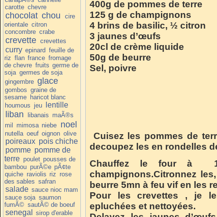
400g de pommes de terre
carotte
chevre
125 g de champignons
chocolat
chou
cire
4 brins de basilic, ½ citron
orientale
citron
concombre
crabe
3 jaunes d’œufs
crevette
crevettes
20cl de crème liquide
curry
epinard
feuille de
50g de beurre
riz
flan
france
fromage
de chevre
fruits
germe de
Sel, poivre
soja
germes de soja
glace
gingembre
gombos
graine de
sesame
haricot blanc
lentille
houmous
jeu
liban
libanais
maÃ®s
noel
mil
mimosa
niebe
nutella
oeuf
oignon
olive
Cuisez les pommes de terr
poireaux
pois chiche
decoupez les en rondelles de
pomme
pomme de
terre
poulet
pousses de
Chauffez le four à 1
bambou
purÃ©e
pÃ¢te
champignons.Citronnez les,
quiche
raviolis
riz
rose
des sables
safran
beurre 5mn à feu vif en les 
salade
sauce nioc mam
Pour les crevettes , je le
sauce soja
saumon
fumÃ©
sautÃ© de boeuf
epluchées et nettoyées.
senegal
sirop d'erable
Delayez les jaunes d’œufs