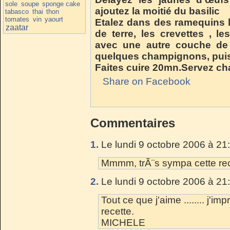
sole
soupe
sponge cake
ajoutez la moitié du basilic
tabasco
thai
thon
tomates
vin
yaourt
Etalez dans des ramequins
zaatar
de terre, les crevettes , 
avec une autre couche de
quelques champignons, pui
Faites cuire 20mn.Servez c
Share on Facebook
Commentaires
1.
Le lundi 9 octobre 2006 à 21
Mmmm, trÃ¨s sympa cette rec
2.
Le lundi 9 octobre 2006 à 21
Tout ce que j'aime ........ j'im
recette.
MICHELE