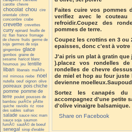
carotte
chevre
chocolat
chou
Faites cuire vos pommes de
cire
orientale
citron
verifiez avec le couteau 
concombre
crabe
refroidir.Coupez des ron
crevette
crevettes
pommes de terre.
curry
epinard
feuille de
riz
flan
france
fromage
Coupez les crottins en 3 ou 2
de chevre
fruits
germe de
soja
germes de soja
epaisses, donc c'est à votre
glace
gingembre
gombos
graine de
J'ai pris un plat à gratin que 
sesame
haricot blanc
).placez vos rondelles
de
lentille
houmous
jeu
rondelles de chevre dessu
liban
libanais
maÃ®s
noel
de miel et hop au four juste
mil
mimosa
niebe
nutella
oeuf
oignon
olive
devienne moelleux.Saupoudr
poireaux
pois chiche
pomme
pomme de
Sortez les canapés du 
terre
poulet
pousses de
accompagnez d'une petite sal
bambou
purÃ©e
pÃ¢te
d'olive vinaigre balsamique.
quiche
raviolis
riz
rose
des sables
safran
salade
Share on Facebook
sauce nioc mam
sauce soja
saumon
fumÃ©
sautÃ© de boeuf
senegal
sirop d'erable