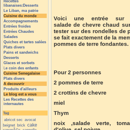
Recettes
libanaises:Desserts
Le Liban, ma patrie
Cuisine du monde
Voici une entrée sur
Accompagnements
salade de chevre chaud sur 
Entrées froides
tester sur des rondelles de
Entrées Chaudes
Salades
se fait exactement de la mem
Quiches et tartes salées
pommes de terre fondantes.
Plats divers
Pains et sandwichs
Desserts
Glaces et sorbets
L
e coin des enfants
Pour 2 personnes
Cuisine Senegalaise
Plats divers
2 pommes de terre
A decouvrir
Produits d'ailleurs
2 crottins de chevre
Le blog est a vous
Les Recettes des
miel
internautes
Thym
Tag
abricot sec
avocat
noix ,salade verte, tomat
cake
beignet
brick
d'olive, sel poivre
canapÃ©s
cannelle