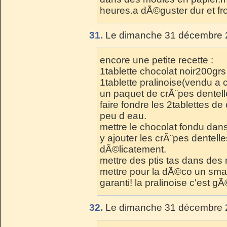
heures.a dÃ©guster dur et froi
31.
Le dimanche 31 décembre 2
encore une petite recette :
1tablette chocolat noir200grs
1tablette pralinoise(vendu a 
un paquet de crÃ¨pes dentel
faire fondre les 2tablettes d
peu d eau.
mettre le chocolat fondu dans
y ajouter les crÃ¨pes dente
dÃ©licatement.
mettre des ptis tas dans des 
mettre pour la dÃ©co un smar
garanti! la pralinoise c'est gÃ©
32.
Le dimanche 31 décembre 2