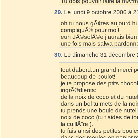
Tu dois pouvoir faire la mÃªm
29.
Le lundi 9 octobre 2006 à 2
oh tu nous gÃ¢tes aujourd hui
compliquÃ© pour moi!
euh dÃ©solÃ©e j aurais bien
une fois mais salwa pardonne
30.
Le dimanche 31 décembre 2
tout dabord:un grand merci p
beaucoup de boulot!
je te propose des ptits choc
ingrÃ©dients:
de la noix de coco et du nutell
dans un bol tu mets de la noi
tu prends une boule de nutell
noix de coco (tu t aides de t
la cuillÃ¨re ).
tu fais ainsi des petites boul
dans des moules en papier.me