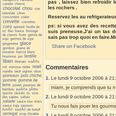
pas , laissez bien refroidi
carotte
chevre
les rochers .
chocolat
chou
cire
orientale
citron
Reservez les au refrigerateu
concombre
crabe
crevette
crevettes
ps: si vous avez des recett
curry
epinard
feuille de
suis preneuse.J'ai un tas 
riz
flan
france
fromage
de chevre
fruits
germe de
sais pas trop quoi en faire.Me
soja
germes de soja
glace
gingembre
Share on Facebook
gombos
graine de
sesame
haricot blanc
lentille
houmous
jeu
liban
libanais
maÃ®s
Commentaires
noel
mil
mimosa
niebe
nutella
oeuf
oignon
olive
poireaux
pois chiche
1.
Le lundi 9 octobre 2006 à 21
pomme
pomme de
terre
poulet
pousses de
miam, je comprends que tu n'a
bambou
purÃ©e
pÃ¢te
quiche
raviolis
riz
rose
2.
Le lundi 9 octobre 2006 à 21
des sables
safran
salade
sauce nioc mam
Tu nous fais jouer les gourman
sauce soja
saumon
fumÃ©
sautÃ© de boeuf
senegal
sirop d'erable
3.
Le lundi 9 octobre 2006 à 21