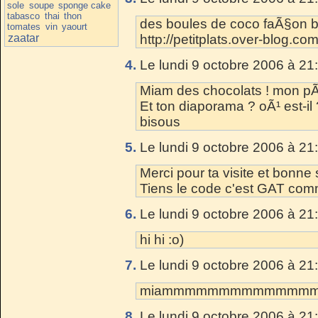
sole
soupe
sponge cake
tabasco
thai
thon
des boules de coco faÃ§on 
tomates
vin
yaourt
zaatar
http://petitplats.over-blog.co
4.
Le lundi 9 octobre 2006 à 21
Miam des chocolats ! mon p
Et ton diaporama ? oÃ¹ est-il 
bisous
5.
Le lundi 9 octobre 2006 à 21
Merci pour ta visite et bonne
Tiens le code c'est GAT co
6.
Le lundi 9 octobre 2006 à 21
hi hi :o)
7.
Le lundi 9 octobre 2006 à 21
miammmmmmmmmmmmmm jado
8.
Le lundi 9 octobre 2006 à 21