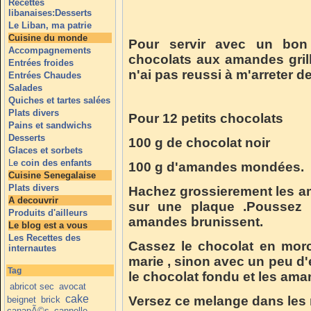
Recettes
libanaises:Desserts
Le Liban, ma patrie
Cuisine du monde
Pour servir avec un bon 
Accompagnements
chocolats aux amandes grill
Entrées froides
n'ai pas reussi à m'arreter de
Entrées Chaudes
Salades
Quiches et tartes salées
Plats divers
Pour 12 petits chocolats
Pains et sandwichs
Desserts
100 g de chocolat noir
Glaces et sorbets
L
e coin des enfants
100 g d'amandes mondées.
Cuisine Senegalaise
Plats divers
Hachez grossierement les ama
A decouvrir
sur une plaque .Poussez 
Produits d'ailleurs
amandes brunissent.
Le blog est a vous
Les Recettes des
Cassez le chocolat en morc
internautes
marie , sinon avec un peu d
Tag
le chocolat fondu et les ama
abricot sec
avocat
cake
Versez ce melange dans les 
beignet
brick
canapÃ©s
cannelle