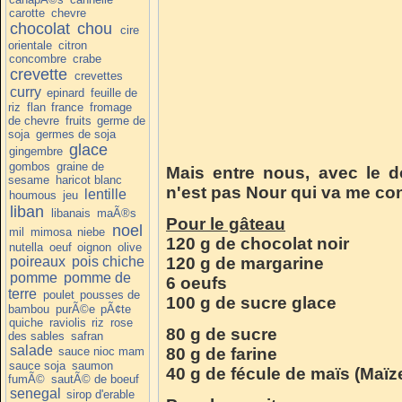
carotte
chevre
chocolat
chou
cire
orientale
citron
concombre
crabe
crevette
crevettes
curry
epinard
feuille de
riz
flan
france
fromage
de chevre
fruits
germe de
soja
germes de soja
glace
gingembre
gombos
graine de
Mais entre nous, avec le do
sesame
haricot blanc
n'est pas Nour qui va me cont
lentille
houmous
jeu
liban
libanais
maÃ®s
Pour le gâteau
noel
mil
mimosa
niebe
120 g de chocolat noir
nutella
oeuf
oignon
olive
poireaux
pois chiche
120 g de margarine
pomme
pomme de
6 oeufs
terre
poulet
pousses de
100 g de sucre glace
bambou
purÃ©e
pÃ¢te
quiche
raviolis
riz
rose
80 g de sucre
des sables
safran
salade
sauce nioc mam
80 g de farine
sauce soja
saumon
40 g de fécule de maïs (Maïz
fumÃ©
sautÃ© de boeuf
senegal
sirop d'erable