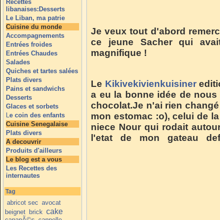
Recettes
libanaises:Desserts
Le Liban, ma patrie
Cuisine du monde
Je veux tout d'abord remerc
Accompagnements
ce jeune Sacher qui avai
Entrées froides
magnifique !
Entrées Chaudes
Salades
Quiches et tartes salées
Plats divers
Le
Kikivekivienkuisiner
editi
Pains et sandwichs
a eu la bonne idée de nous f
Desserts
chocolat.Je n'ai rien changé
Glaces et sorbets
mon estomac :o), celui de la 
L
e coin des enfants
Cuisine Senegalaise
niece Nour qui rodait auto
Plats divers
l'etat de mon gateau def
A decouvrir
Produits d'ailleurs
Le blog est a vous
Les Recettes des
internautes
Tag
abricot sec
avocat
cake
beignet
brick
canapÃ©s
cannelle