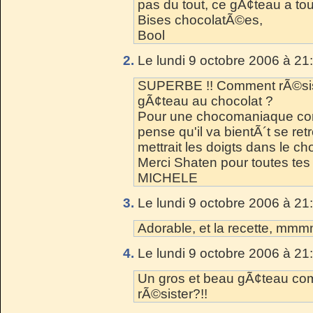
pas du tout, ce gÃ¢teau a tout 
Bises chocolatÃ©es,
Bool
2.
Le lundi 9 octobre 2006 à 21
SUPERBE !! Comment rÃ©sis
gÃ¢teau au chocolat ?
Pour une chocomaniaque comm
pense qu'il va bientÃ´t se ret
mettrait les doigts dans le cho
Merci Shaten pour toutes tes 
MICHELE
3.
Le lundi 9 octobre 2006 à 21
Adorable, et la recette, mm
4.
Le lundi 9 octobre 2006 à 21
Un gros et beau gÃ¢teau co
rÃ©sister?!!