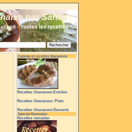
anaise par Sahten
ccueil
-
Toutes les recettes
Cuisine et recettes libanaises
Recettes libanaises:Entrées
Recettes libanaises: Plats
Recettes libanaises:Desserts
Special Ramadan
Recettes ramadan