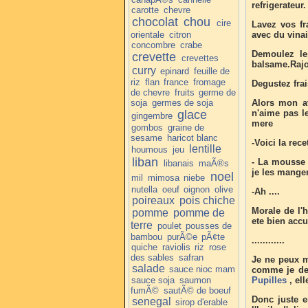
refrigerateur.
carotte
chevre
chocolat
chou
cire
Lavez vos fr
orientale
citron
avec du vina
concombre
crabe
Demoulez les
crevette
crevettes
balsame.Rajou
curry
epinard
feuille de
riz
flan
france
fromage
Degustez frai
de chevre
fruits
germe de
soja
germes de soja
Alors mon av
glace
n'aime pas l
gingembre
mere
gombos
graine de
sesame
haricot blanc
-Voici la rec
lentille
houmous
jeu
liban
- La mousse 
libanais
maÃ®s
je les mange
noel
mil
mimosa
niebe
nutella
oeuf
oignon
olive
-Ah ....
poireaux
pois chiche
Morale de l'h
pomme
pomme de
ete bien accu
terre
poulet
pousses de
bambou
purÃ©e
pÃ¢te
............
quiche
raviolis
riz
rose
des sables
safran
Je ne peux m
salade
sauce nioc mam
comme je dev
sauce soja
saumon
Pupilles
, ell
fumÃ©
sautÃ© de boeuf
Donc juste 
senegal
sirop d'erable