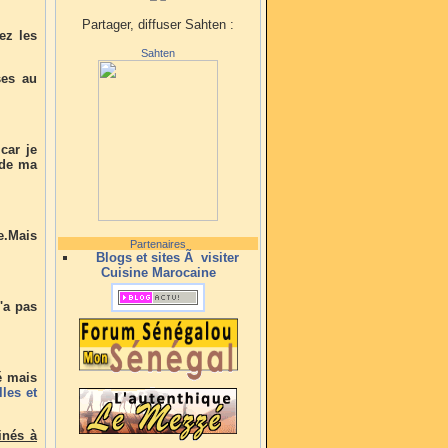
Partager, diffuser Sahten :
ez les
Sahten
ses au
car je
 de ma
e.Mais
Partenaires
Blogs et sites Ã visiter
Cuisine Marocaine
n'a pas
é mais
lles et
inés à