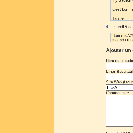
Il y a telle
C'est bon, l
Tarzile
4.
Le lundi 9 oc
Bonne idÃ©e
mal pou rune
Ajouter un
Nom ou pseudo
Email (facultatif
Site Web (faculta
Commentaire :