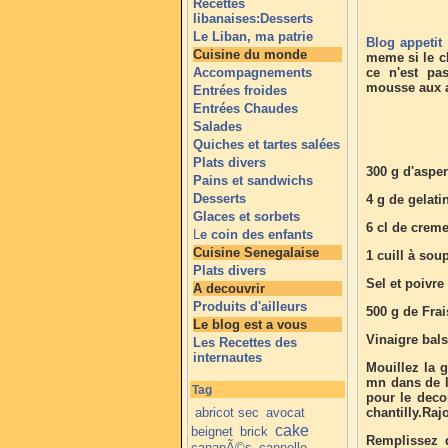
Recettes
libanaises:Desserts
Le Liban, ma patrie
Blog appetit
Cuisine du monde
meme si le ch
Accompagnements
ce n'est pa
mousse aux a
Entrées froides
Entrées Chaudes
Salades
Quiches et tartes salées
Plats divers
300 g d'asper
Pains et sandwichs
Desserts
4 g de gelat
Glaces et sorbets
6 cl de creme
L
e coin des enfants
Cuisine Senegalaise
1 cuill à sou
Plats divers
Sel et poivre
A decouvrir
Produits d'ailleurs
500 g de Fra
Le blog est a vous
Vinaigre bal
Les Recettes des
internautes
Mouillez la g
mn dans de l
Tag
pour le decor
abricot sec
avocat
chantilly.Raj
cake
beignet
brick
Remplissez d
canapÃ©s
cannelle