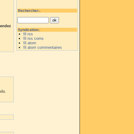
Rechercher:.
rendez
Syndication:.
fil rss
fil rss coms
fil atom
fil atom commentaires
ils.