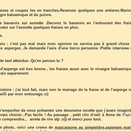
aises et coupez les en tranches.Reservez quelques une entieres.Marin
igre balsamique et du poivre.
 bavarois sur assiette .Decorez le bavarois en l'entourant des frai
tez sur l'assiette quelques fraises en plus.
s.
is : c'est pas mal mais mon opinion ne servira pas à grand chose 
es asperges .Je demande l'avis d'une tierce personne :Petite interview
ette tant attendue .Qu'en penses tu ?
d'asperge est tres bonne , les fraises aussi avec le vinaigre balsamiqu
rais separement.
istoire : j'ai tout fait, mais non le mariage de la fraise et de l'asperge 
eilli par mon entourage.:o)
'empecher de vous présenter une deuxieme recette que j'avais imagin
ais choisir...Pas facile ! Au passage , petit clin d'oeil à Anne de
Papi
e comprendra... arrete de rire stp :o)) et merci pour tout.
en photo, voici une creme de
mascarpone au gingembre
,
asperges mar