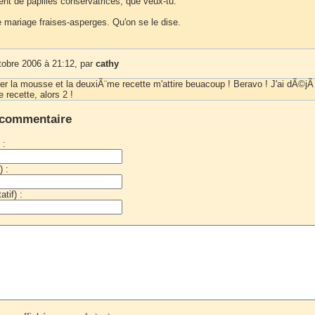
ment de papilles conservatrices, que veux-tu.
e mariage fraises-asperges. Qu'on se le dise.
tobre 2006 à 21:12, par
cathy
r la mousse et la deuxiÃ¨me recette m'attire beuacoup ! Beravo ! J'ai dÃ©j
 recette, alors 2 !
 commentaire
 :
) :
tif) :