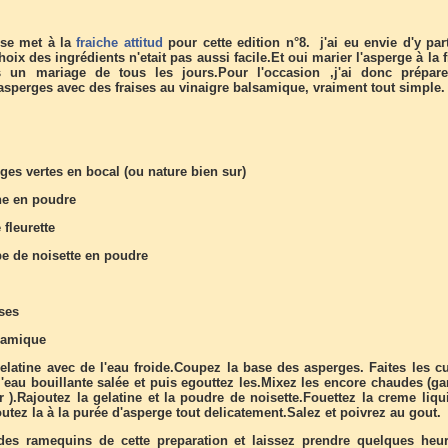
se met à la
fraiche attitud
pour cette edition n°8. j'ai eu envie d'y part
oix des ingrédients n'etait pas aussi facile.Et oui marier l'asperge à la f
s un mariage de tous les jours.Pour l'occasion ,j'ai donc prépar
sperges avec des fraises au vinaigre balsamique, vraiment tout simple.
ges vertes en bocal (ou nature bien sur)
ine en poudre
 fleurette
pe de noisette en poudre
ises
samique
elatine avec de l'eau froide.Coupez la base des asperges. Faites les cu
'eau bouillante salée et puis egouttez les.Mixez les encore chaudes (ga
 ).Rajoutez la gelatine et la poudre de noisette.Fouettez la creme liqu
outez la à la purée d'asperge tout delicatement.Salez et poivrez au gout.
es ramequins de cette preparation et laissez prendre quelques heu