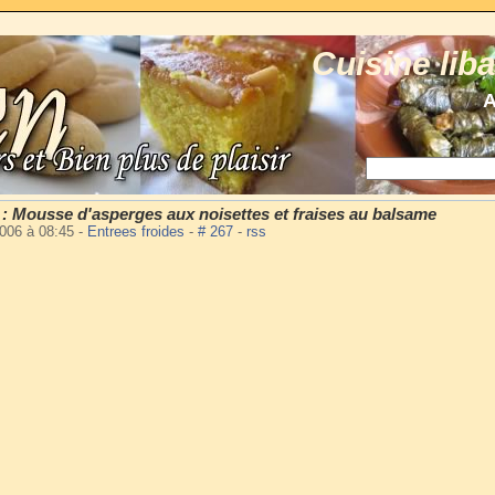
Cuisine lib
A
 : Mousse d'asperges aux noisettes et fraises au balsame
2006 à 08:45
-
Entrees froides
-
# 267
-
rss