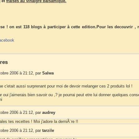
e
et
fraises au vinaigre balsamique.
se ! on est 118 blogs à participer à cette edition.Pour les decouvrir , 
acebook
res
tobre 2006 à 21:12, par
Salwa
ue c'etait aussi surprenant pour moi de devoir melanger ces 2 produits lol !
r oui j'aimerais bien savoir ou ,? je pourrai peut etre lui donner quelques conse
ni
tobre 2006 à 21:12, par
audrey
ales tes recettes ! Moi j'adore la derniÃ¨re !!
tobre 2006 à 21:12, par
tarzile