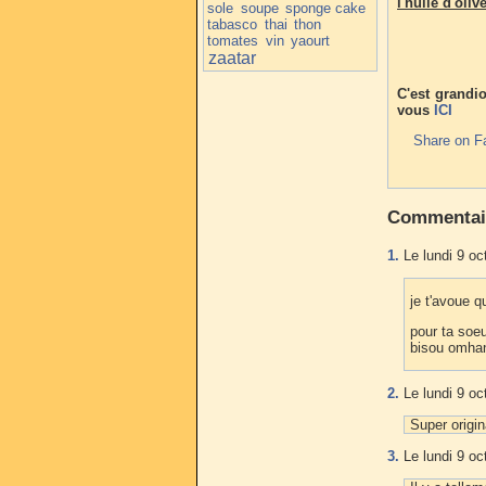
l'huile d'oliv
sole
soupe
sponge cake
tabasco
thai
thon
tomates
vin
yaourt
zaatar
C'est grandio
vous
ICI
Share on F
Commentai
1.
Le lundi 9 oc
je t'avoue q
pour ta soeu
bisou omha
2.
Le lundi 9 oc
Super origin
3.
Le lundi 9 oc