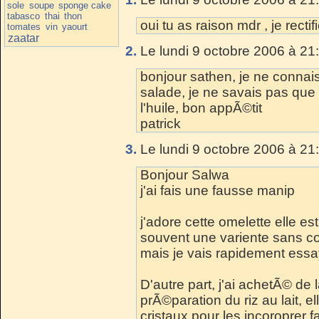
sole
soupe
sponge cake
tabasco
thai
thon
oui tu as raison mdr , je rectif
tomates
vin
yaourt
zaatar
2.
Le lundi 9 octobre 2006 à 21
bonjour sathen, je ne connai
salade, je ne savais pas que 
l'huile, bon appÃ©tit
patrick
3.
Le lundi 9 octobre 2006 à 21
Bonjour Salwa
j'ai fais une fausse manip
j'adore cette omelette elle es
souvent une variente sans c
mais je vais rapidement essay
D'autre part, j'ai achetÃ© de
prÃ©paration du riz au lait, 
cristaux pour les incoroprer f