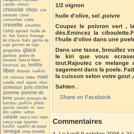
carotte
chevre
1/2 oignon
chocolat
chou
cire
huile d'olive, sel ,poivre
orientale
citron
concombre
crabe
crevette
crevettes
Coupez le poivron vert , l
curry
epinard
feuille de
dés.Emincez la ciboulette.
riz
flan
france
fromage
l'huile d'olive dans une poel
de chevre
fruits
germe de
soja
germes de soja
Dans une tasse, brouillez vos
glace
gingembre
gombos
graine de
le kiri que vous ecrase
sesame
haricot blanc
tout.Rajoutez ce melange 
lentille
houmous
jeu
sagement dans la poele. Fait
liban
libanais
maÃ®s
la cuisson selon votre gout 
noel
mil
mimosa
niebe
nutella
oeuf
oignon
olive
Sahten .
poireaux
pois chiche
pomme
pomme de
Share on Facebook
terre
poulet
pousses de
bambou
purÃ©e
pÃ¢te
quiche
raviolis
riz
rose
des sables
safran
salade
sauce nioc mam
Commentaires
sauce soja
saumon
fumÃ©
sautÃ© de boeuf
senegal
sirop d'erable
1.
Le lundi 9 octobre 2006 à 21