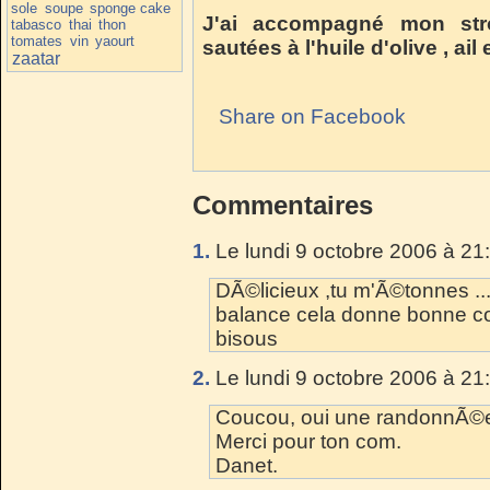
sole
soupe
sponge cake
J'ai accompagné mon st
tabasco
thai
thon
tomates
vin
yaourt
sautées à l'huile d'olive , ail
zaatar
Share on Facebook
Commentaires
1.
Le lundi 9 octobre 2006 à 21
DÃ©licieux ,tu m'Ã©tonnes .
balance cela donne bonne co
bisous
2.
Le lundi 9 octobre 2006 à 21
Coucou, oui une randonnÃ©e
Merci pour ton com.
Danet.