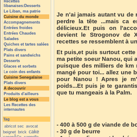
Recettes
libanaises:Desserts
Le Liban, ma patrie
Je n'ai jamais autant vu de
Cuisine du monde
perdre la tête ...mais ca 
Accompagnements
délicieux.Et puis on l'ac
Entrées froides
Entrées Chaudes
devient le Strogonov de 
Salades
recettes se ressemblent à une
Quiches et tartes salées
Plats divers
Et puis,et puis surtout cette 
Pains et sandwichs
ma petite soeur Nanou, qui a
Desserts
puisque des milliers de km 
Glaces et sorbets
mangé pour toi... allez un
L
e coin des enfants
Cuisine Senegalaise
pour Nanou ! Apres je m'
Plats divers
poids...Et puis je te garant
A decouvrir
que tu mangeais à la Palm.
Produits d'ailleurs
Le blog est a vous
Les Recettes des
internautes
Tag
- 400 à 500 g de viande de bo
abricot sec
avocat
- 30 g de beurre
cake
beignet
brick
canapÃ©s
cannelle