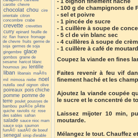
- 1 oignon finement haché
carotte
chevre
- 100 g de champignons de P
chocolat
chou
cire
- sel et poivre
orientale
citron
concombre
crabe
- 1 pincée de sucre
crevette
crevettes
- 1 cuillère à soupe de conc
curry
epinard
feuille de
- 5 cl de vin blanc sec
riz
flan
france
fromage
- 4 cuillères à soupe de crèm
de chevre
fruits
germe de
soja
germes de soja
- 1 cuillère à café de moutar
glace
gingembre
gombos
graine de
Coupez la viande en fines la
sesame
haricot blanc
lentille
houmous
jeu
liban
Faites revenir à feu vif da
libanais
maÃ®s
noel
finement haché et les champ
mil
mimosa
niebe
nutella
oeuf
oignon
olive
poireaux
pois chiche
Ajoutez la viande coupée qu
pomme
pomme de
le sucre et le concentré de t
terre
poulet
pousses de
bambou
purÃ©e
pÃ¢te
quiche
raviolis
riz
rose
Laissez mijoter 10 min, p
des sables
safran
moutarde.
salade
sauce nioc mam
sauce soja
saumon
fumÃ©
sautÃ© de boeuf
Mélangez le tout. Chauffez et
senegal
sirop d'erable