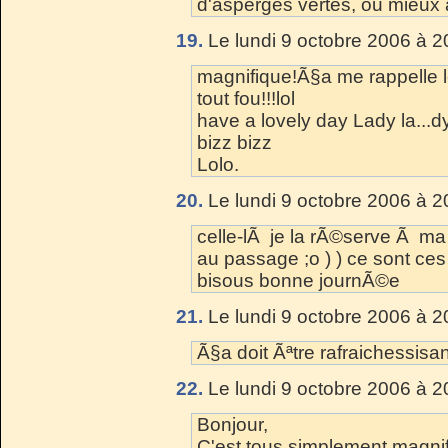
d'asperges vertes, ou mieu
19.
Le lundi 9 octobre 2006 à 2
magnifique!Ã§a me rappelle le
tout fou!!!lol
have a lovely day Lady la...
bizz bizz
Lolo.
20.
Le lundi 9 octobre 2006 à 2
celle-lÃ je la rÃ©serve Ã ma f
au passage ;o ) ) ce sont c
bisous bonne journÃ©e
21.
Le lundi 9 octobre 2006 à 2
Ã§a doit Ãªtre rafraichessisan
22.
Le lundi 9 octobre 2006 à 2
Bonjour,
C'est tous simplement magnif