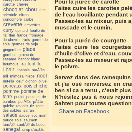
Pour la purée de carotte
carotte
chevre
Faites cuire les carottes pe
chocolat
chou
cire
de l'eau bouillante pendant
orientale
citron
concombre
crabe
Passez-les au mixeur, puis ajo
crevette
crevettes
muscade et le cumin.
curry
epinard
feuille de
riz
flan
france
fromage
de chevre
fruits
germe de
Pour la purée de courgette
soja
germes de soja
Faites cuire les courgett
glace
gingembre
d'huile d'olive et d'eau, cou
gombos
graine de
sesame
haricot blanc
Passez-les au mixeur et rajoute
lentille
houmous
jeu
le poivre.
liban
libanais
maÃ®s
noel
mil
mimosa
niebe
Servez dans des ramequins
nutella
oeuf
oignon
olive
et j'ai osé renversez en cr
poireaux
pois chiche
ben si ca a tenu , c'etait plus 
pomme
pomme de
N'hésitez pas à nous rejoin
terre
poulet
pousses de
bambou
purÃ©e
pÃ¢te
Sahten pour toutes question
quiche
raviolis
riz
rose
des sables
safran
Share on Facebook
salade
sauce nioc mam
sauce soja
saumon
fumÃ©
sautÃ© de boeuf
senegal
sirop d'erable