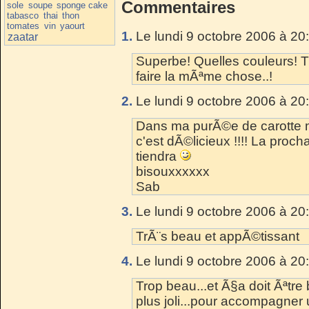
Commentaires
sole
soupe
sponge cake
tabasco
thai
thon
tomates
vin
yaourt
1.
Le lundi 9 octobre 2006 à 20
zaatar
Superbe! Quelles couleurs! 
faire la mÃªme chose..!
2.
Le lundi 9 octobre 2006 à 20
Dans ma purÃ©e de carotte mo
c'est dÃ©licieux !!!! La proch
tiendra
bisouxxxxxx
Sab
3.
Le lundi 9 octobre 2006 à 20
TrÃ¨s beau et appÃ©tissant
4.
Le lundi 9 octobre 2006 à 20
Trop beau...et Ã§a doit Ãªtr
plus joli...pour accompagner