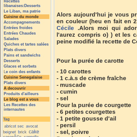
Recettes
libanaises:Desserts
Le Liban, ma patrie
Alors aujourd'hui je vous
Cuisine du monde
en couleur (heu en fait en 2
Accompagnements
Cécile
.Alors moi qui ador
Entrées froides
Entrées Chaudes
l'aurez compris o) ) et les c
Salades
peine modifié la recette de Cé
Quiches et tartes salées
Plats divers
Pains et sandwichs
Pour la purée de carotte
Desserts
Glaces et sorbets
- 10 carottes
L
e coin des enfants
Cuisine Senegalaise
- 1 c.à.s de crème fraîche
Plats divers
- muscade
A decouvrir
- cumin
Produits d'ailleurs
- sel
Le blog est a vous
Pour la purée de courgette
Les Recettes des
internautes
- 6 petites courgettes
- 1 petite gousse d'ail
Tag
- persil
abricot sec
avocat
- sel, poivre
cake
beignet
brick
canapÃ©s
cannelle