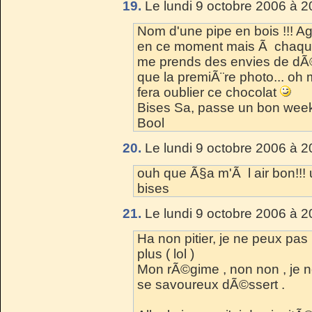
19.
Le lundi 9 octobre 2006 à 2
Nom d'une pipe en bois !!! Agrr
en ce moment mais Ã chaque f
me prends des envies de dÃ©vor
que la premiÃ¨re photo... oh 
fera oublier ce chocolat
Bises Sa, passe un bon week
Bool
20.
Le lundi 9 octobre 2006 à 2
ouh que Ã§a m'Ã l air bon!!!
bises
21.
Le lundi 9 octobre 2006 à 2
Ha non pitier, je ne peux pa
plus ( lol )
Mon rÃ©gime , non non , je n
se savoureux dÃ©ssert .