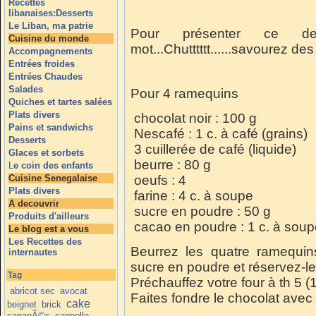
Recettes
libanaises:Desserts
Le Liban, ma patrie
Pour présenter ce d
Cuisine du monde
mot...Chutttttt......savourez des ye
Accompagnements
Entrées froides
Entrées Chaudes
Salades
Pour 4 ramequins
Quiches et tartes salées
Plats divers
chocolat noir : 100 g
Pains et sandwichs
Nescafé : 1 c. à café (grains)
Desserts
3 cuillerée de café (liquide)
Glaces et sorbets
beurre : 80 g
L
e coin des enfants
Cuisine Senegalaise
oeufs : 4
Plats divers
farine : 4 c. à soupe
A decouvrir
sucre en poudre : 50 g
Produits d'ailleurs
cacao en poudre : 1 c. à soup
Le blog est a vous
Les Recettes des
Beurrez les quatre ramequins
internautes
sucre en poudre et réservez-les
Tag
Préchauffez votre four à th 5 (
abricot sec
avocat
Faites fondre le chocolat avec
cake
beignet
brick
canapÃ©s
cannelle