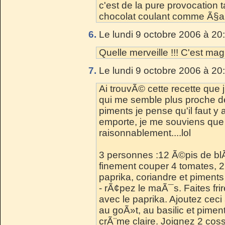
c'est de la pure provocation t
chocolat coulant comme Ã§a.
6.
Le lundi 9 octobre 2006 à 20
Quelle merveille !!! C'est mag
7.
Le lundi 9 octobre 2006 à 20
Ai trouvÃ© cette recette que j'
qui me semble plus proche de
piments je pense qu'il faut y 
emporte, je me souviens que
raisonnablement....lol
3 personnes :12 Ã©pis de bl
finement couper 4 tomates, 2 
paprika, coriandre et pime
- rÃ¢pez le maÃ¯s. Faites fri
avec le paprika. Ajoutez cec
au goÃ»t, au basilic et piment
crÃ¨me claire. Joignez 2 co