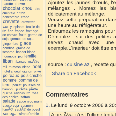
Ajoutez les jaunes d'œufs, l'e
carotte
chevre
mélangez . Montez les bla
chocolat
chou
cire
orientale
citron
délicatement au mélange.
concombre
crabe
Versez cette préparation dan
crevette
crevettes
une heure au réfrigérateur.
curry
epinard
feuille de
Enfournez les ramequins pour 
riz
flan
france
fromage
de chevre
fruits
germe de
Démoulez sur des petites as
soja
germes de soja
servez chaud avec une 
glace
gingembre
exemple.L'intérieur doit être en
gombos
graine de
sesame
haricot blanc
lentille
houmous
jeu
liban
libanais
maÃ®s
source :
cuisine az
, recette qu
noel
mil
mimosa
niebe
nutella
oeuf
oignon
olive
Share on Facebook
poireaux
pois chiche
pomme
pomme de
terre
poulet
pousses de
bambou
purÃ©e
pÃ¢te
Commentaires
quiche
raviolis
riz
rose
des sables
safran
salade
sauce nioc mam
1.
Le lundi 9 octobre 2006 à 20
sauce soja
saumon
fumÃ©
sautÃ© de boeuf
senegal
sirop d'erable
Alors Ã§a, c'est l'ultime tent