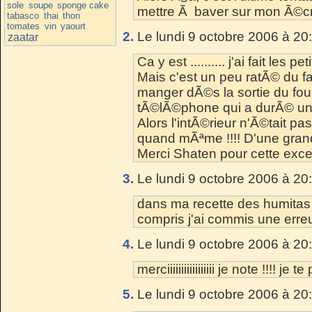
sole
soupe
sponge cake
mettre Ã baver sur mon Ã©cr
tabasco
thai
thon
tomates
vin
yaourt
2.
Le lundi 9 octobre 2006 à 20
zaatar
Ca y est .......... j'ai fait le
Mais c'est un peu ratÃ© du f
manger dÃ©s la sortie du four
tÃ©lÃ©phone qui a durÃ© un p
Alors l'intÃ©rieur n'Ã©tait pa
quand mÃªme !!!! D'une gran
Merci Shaten pour cette excelle
3.
Le lundi 9 octobre 2006 à 20
dans ma recette des humitas 
compris j'ai commis une erreur
4.
Le lundi 9 octobre 2006 à 20
merciiiiiiiiiiiiiiiii je note !!!! 
5.
Le lundi 9 octobre 2006 à 20