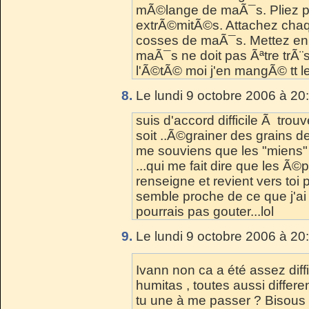
mÃ©lange de maÃ¯s. Pliez par
extrÃ©mitÃ©s. Attachez chaq
cosses de maÃ¯s. Mettez en 
maÃ¯s ne doit pas Ãªtre trÃ¨s 
l'Ã©tÃ© moi j'en mangÃ© tt le
8.
Le lundi 9 octobre 2006 à 20
suis d'accord difficile Ã trou
soit ..Ã©grainer des grains de
me souviens que les "miens
...qui me fait dire que les Ã©
renseigne et revient vers toi
semble proche de ce que j'a
pourrais pas gouter...lol
9.
Le lundi 9 octobre 2006 à 20
Ivann non ca a été assez diffi
humitas , toutes aussi differ
tu une à me passer ? Bisous