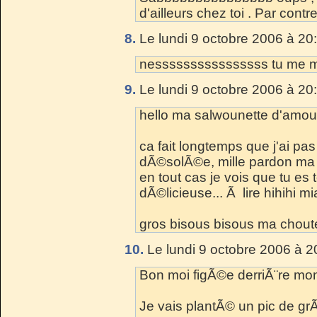
d'ailleurs chez toi . Par contre
8.
Le lundi 9 octobre 2006 à 20
nessssssssssssssss tu me 
9.
Le lundi 9 octobre 2006 à 20
hello ma salwounette d'amou
ca fait longtemps que j'ai pas
dÃ©solÃ©e, mille pardon ma
en tout cas je vois que tu es 
dÃ©licieuse... Ã lire hihihi m
gros bisous bisous ma chout
10.
Le lundi 9 octobre 2006 à 2
Bon moi figÃ©e derriÃ¨re mon pc 
Je vais plantÃ© un pic de g