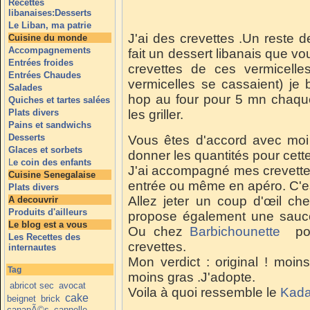
Recettes
libanaises:Desserts
Le Liban, ma patrie
J'ai des crevettes .Un reste de
Cuisine du monde
Accompagnements
fait un dessert libanais que vou
Entrées froides
crevettes de ces vermicelles
Entrées Chaudes
vermicelles se cassaient) je
Salades
hop au four pour 5 mn chaque
Quiches et tartes salées
Plats divers
les griller.
Pains et sandwichs
Desserts
Vous êtes d'accord avec moi 
Glaces et sorbets
donner les quantités pour cette
L
e coin des enfants
J'ai accompagné mes crevette
Cuisine Senegalaise
entrée ou même en apéro. C'es
Plats divers
Allez jeter un coup d'œil c
A decouvrir
Produits d'ailleurs
propose également une sauce 
Le blog est a vous
Ou chez
Barbichounette
pour
Les Recettes des
crevettes.
internautes
Mon verdict : original ! moin
Tag
moins gras .J'adopte.
abricot sec
avocat
Voila à quoi ressemble le
Kada
cake
beignet
brick
canapÃ©s
cannelle