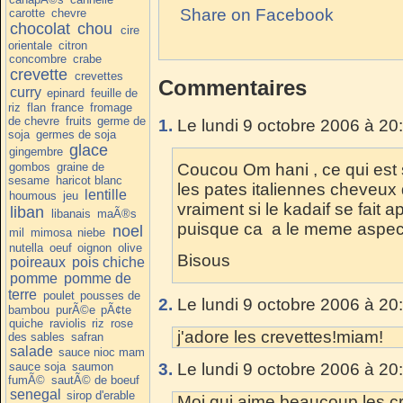
Share on Facebook
carotte
chevre
chocolat
chou
cire
orientale
citron
concombre
crabe
crevette
crevettes
Commentaires
curry
epinard
feuille de
riz
flan
france
fromage
de chevre
fruits
germe de
1.
Le lundi 9 octobre 2006 à 20
soja
germes de soja
glace
gingembre
gombos
graine de
Coucou Om hani , ce qui est s
sesame
haricot blanc
les pates italiennes cheveux 
lentille
houmous
jeu
vraiment si le kadaif se fait
liban
libanais
maÃ®s
puisque ca a le meme aspec
noel
mil
mimosa
niebe
nutella
oeuf
oignon
olive
Bisous
poireaux
pois chiche
pomme
pomme de
terre
poulet
pousses de
2.
Le lundi 9 octobre 2006 à 20
bambou
purÃ©e
pÃ¢te
quiche
raviolis
riz
rose
j'adore les crevettes!miam!
des sables
safran
salade
sauce nioc mam
sauce soja
saumon
3.
Le lundi 9 octobre 2006 à 20
fumÃ©
sautÃ© de boeuf
senegal
sirop d'erable
Moi qui aime beaucoup les cr