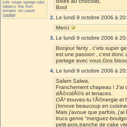
Bises au chocolat,
sole
soupe
sponge cake
tabasco
thai
thon
Bool
tomates
vin
yaourt
zaatar
2.
Le lundi 9 octobre 2006 à 20
Merci
3.
Le lundi 9 octobre 2006 à 20
Bonjour fanty , c'ets super ge
est une passion , c'est donc a
partage avec vous.Gos biso
4.
Le lundi 9 octobre 2006 à 20
Salam Salwa,
Franchement chapeau ! J'ai d
dÃ©cidÃ©s et tenaces.
OÃ¹ trouves-tu l'Ã©nergie et l
j'innove beaucoup en cuisine 
Mais j'avoue que parfois, j'ai
trucs genre "merguez-boulgou
petit-pois,tranche de cake vite 