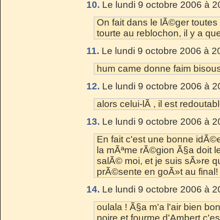
10.
Le lundi 9 octobre 2006 à 2
On fait dans le lÃ©ger toutes 
tourte au reblochon, il y a qu
11.
Le lundi 9 octobre 2006 à 2
hum came donne faim bisou
12.
Le lundi 9 octobre 2006 à 2
alors celui-lÃ , il est redoutab
13.
Le lundi 9 octobre 2006 à 2
En fait c'est une bonne idÃ©
la mÃªme rÃ©gion Ã§a doit le 
salÃ© moi, et je suis sÃ»re
prÃ©sente en goÃ»t au final!
14.
Le lundi 9 octobre 2006 à 2
oulala ! Ã§a m'a l'air bien bon
poire et fourme d'Ambert c'es