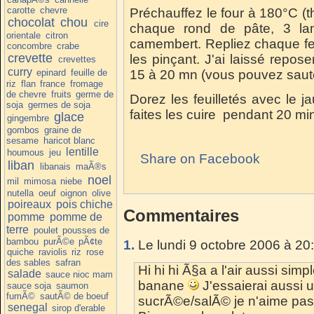
carotte
chevre
Préchauffez le four à 180°C (
chocolat
chou
cire
chaque rond de pâte, 3 la
orientale
citron
camembert. Repliez chaque feu
concombre
crabe
crevette
les pinçant. J'ai laissé reposer
crevettes
curry
epinard
feuille de
15 à 20 mn (vous pouvez saute
riz
flan
france
fromage
de chevre
fruits
germe de
Dorez les feuilletés avec le j
soja
germes de soja
faites les cuire pendant 20 mi
glace
gingembre
gombos
graine de
sesame
haricot blanc
lentille
houmous
jeu
Share on Facebook
liban
libanais
maÃ®s
noel
mil
mimosa
niebe
nutella
oeuf
oignon
olive
poireaux
pois chiche
Commentaires
pomme
pomme de
terre
poulet
pousses de
bambou
purÃ©e
pÃ¢te
1.
Le lundi 9 octobre 2006 à 20
quiche
raviolis
riz
rose
des sables
safran
Hi hi hi Ã§a a l'air aussi si
salade
sauce nioc mam
banane
J'essaierai aussi 
sauce soja
saumon
fumÃ©
sautÃ© de boeuf
sucrÃ©e/salÃ© je n'aime pas d
senegal
sirop d'erable