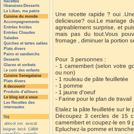
Recettes
libanaises:Desserts
Le Liban, ma patrie
Une recette rapide ? oui .Une
Cuisine du monde
delicieuse? oui.Le mariage
Accompagnements
agreablement surprise, et puis
Entrées froides
Entrées Chaudes
mais pas du tout.Vous pouv
Salades
fromage , diminuer la portion s
Quiches et tartes salées
Plats divers
Pains et sandwichs
Pour 3 personnes :
Desserts
Glaces et sorbets
- 1 camembert (selon votre gou
L
e coin des enfants
ou non)
Cuisine Senegalaise
- 1 rouleau de pâte feuilletée
Plats divers
- 1 pomme
A decouvrir
- 1 jaune d'oeuf
Produits d'ailleurs
Le blog est a vous
- Farine pour le plan de travail
Les Recettes des
internautes
Etalez la pâte feuilletée sur le 
Découpez 3 cercles de 15 c
Tag
camembert et coupez-le en 9 
abricot sec
avocat
Epluchez-la pomme et tranchez
cake
beignet
brick
canapÃ©s
cannelle