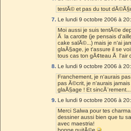
testÃ© et pas du tout dÃ©Ã§
7.
Le lundi 9 octobre 2006 à 20
Moi aussi je suis tentÃ©e de
Ã la carotte (je pensais d'ai
cake salÃ©...) mais je n'ai ja
glaÃ§age, je t'assure il se vo
tous cas ton gÃ¢teau Ã l'air 
8.
Le lundi 9 octobre 2006 à 20
Franchement, je n'aurais pas i
pas Ã©crit, je n'aurais jamai
glaÃ§age ! Et sincÃ¨rement... 
9.
Le lundi 9 octobre 2006 à 20
Merci Salwa pour tes charma
dessiner aussi bien que tu s
avec maestria!
bonne nuitÃ©e