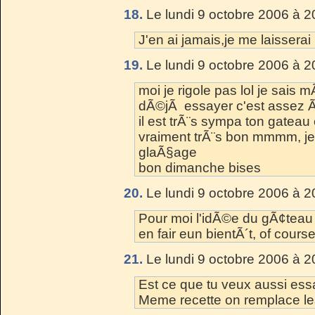
18.
Le lundi 9 octobre 2006 à 2
J'en ai jamais,je me laisserai 
19.
Le lundi 9 octobre 2006 à 2
moi je rigole pas lol je sais
dÃ©jÃ essayer c'est assez 
il est trÃ¨s sympa ton gateau 
vraiment trÃ¨s bon mmmm, je 
glaÃ§age
bon dimanche bises
20.
Le lundi 9 octobre 2006 à 2
Pour moi l'idÃ©e du gÃ¢teau a
en fair eun bientÃ´t, of cours
21.
Le lundi 9 octobre 2006 à 2
Est ce que tu veux aussi es
Meme recette on remplace les