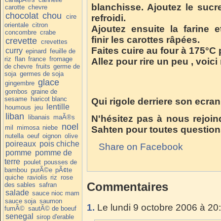
blanchisse. Ajoutez le sucre
carotte
chevre
chocolat
chou
cire
refroidi.
orientale
citron
Ajoutez ensuite la farine e
concombre
crabe
finir les carottes râpées.
crevette
crevettes
Faites cuire au four à 175°C
curry
epinard
feuille de
riz
flan
france
fromage
Allez pour rire un peu , voici
de chevre
fruits
germe de
soja
germes de soja
glace
gingembre
gombos
graine de
sesame
haricot blanc
Qui rigole derriere son ecran
lentille
houmous
jeu
liban
libanais
maÃ®s
N'hésitez pas à nous rejoin
noel
mil
mimosa
niebe
Sahten pour toutes question
nutella
oeuf
oignon
olive
poireaux
pois chiche
Share on Facebook
pomme
pomme de
terre
poulet
pousses de
bambou
purÃ©e
pÃ¢te
quiche
raviolis
riz
rose
Commentaires
des sables
safran
salade
sauce nioc mam
sauce soja
saumon
1.
Le lundi 9 octobre 2006 à 20
fumÃ©
sautÃ© de boeuf
senegal
sirop d'erable