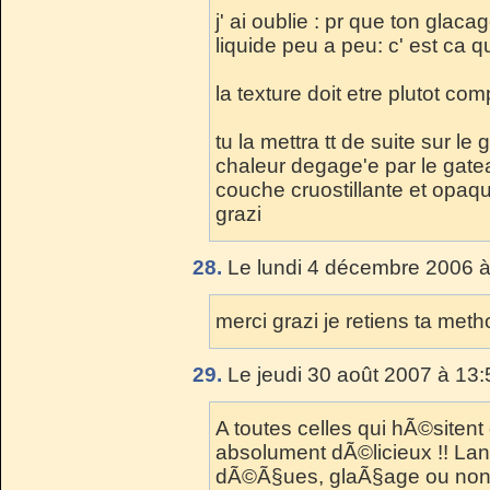
j' ai oublie : pr que ton glacag
liquide peu a peu: c' est ca qu
la texture doit etre plutot co
tu la mettra tt de suite sur le 
chaleur degage'e par le gatea
couche cruostillante et opaq
grazi
28.
Le lundi 4 décembre 2006 à
merci grazi je retiens ta met
29.
Le jeudi 30 août 2007 à 13:
A toutes celles qui hÃ©sitent
absolument dÃ©licieux !! Lan
dÃ©Ã§ues, glaÃ§age ou non 