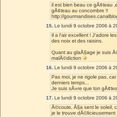
il est bien beau ce gÃ¢teau ,e
gÃ¢teau au concombre !!
http://gourmandises.canalbl
15.
Le lundi 9 octobre 2006 à 2
Il a l'air excellent ! J'adore l
des noix et des raisins.
Quant au glaÃ§age je suis Ã
malÃ©diction
16.
Le lundi 9 octobre 2006 à 2
Pas moi, je ne rigole pas, car
derniers temps...
Je suis sÃ»re que ton gÃ¢te
17.
Le lundi 9 octobre 2006 à 2
Ã©coute, Ã§a sent le soleil,
je le trouve dÃ©licieusement j