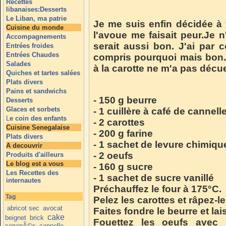
Recettes
libanaises:Desserts
Le Liban, ma patrie
Je me suis enfin décidée à f
Cuisine du monde
l'avoue me faisait peur.Je 
Accompagnements
serait aussi bon. J'ai par 
Entrées froides
Entrées Chaudes
compris pourquoi mais bon.
Salades
à la carotte ne m'a pas décu
Quiches et tartes salées
Plats divers
Pains et sandwichs
- 150 g beurre
Desserts
Glaces et sorbets
- 1 cuillère à café de cannell
L
e coin des enfants
- 2 carottes
Cuisine Senegalaise
- 200 g farine
Plats divers
- 1 sachet de levure chimiqu
A decouvrir
- 2 oeufs
Produits d'ailleurs
Le blog est a vous
- 160 g sucre
Les Recettes des
- 1 sachet de sucre vanillé
internautes
Préchauffez le four à 175°C.
Tag
Pelez les carottes et râpez-l
abricot sec
avocat
Faites fondre le beurre et lai
cake
beignet
brick
Fouettez les oeufs avec 
canapÃ©s
cannelle