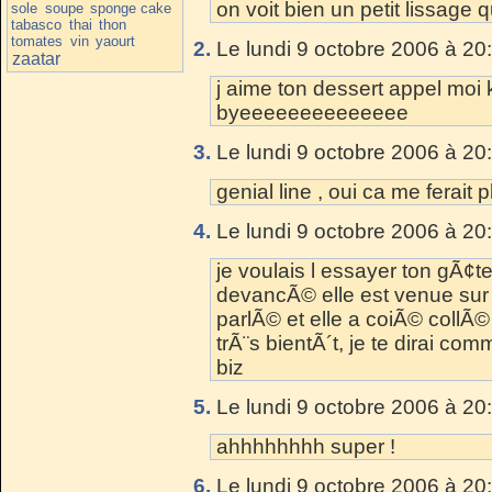
on voit bien un petit lissage qui
sole
soupe
sponge cake
tabasco
thai
thon
tomates
vin
yaourt
2.
Le lundi 9 octobre 2006 à 20
zaatar
j aime ton dessert appel mo
byeeeeeeeeeeeeee
3.
Le lundi 9 octobre 2006 à 20
genial line , oui ca me ferait p
4.
Le lundi 9 octobre 2006 à 20
je voulais l essayer ton gÃ¢
devancÃ© elle est venue sur t
parlÃ© et elle a coiÃ© collÃ© 
trÃ¨s bientÃ´t, je te dirai com
biz
5.
Le lundi 9 octobre 2006 à 20
ahhhhhhhh super !
6.
Le lundi 9 octobre 2006 à 20