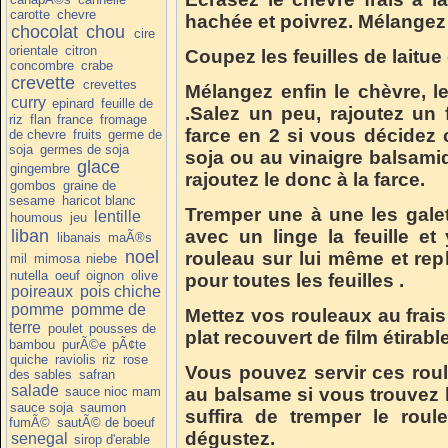
carotte
chevre
hachée et poivrez. Mélangez
chocolat
chou
cire
orientale
citron
Coupez les feuilles de laitue
concombre
crabe
crevette
crevettes
Mélangez enfin le chèvre, l
curry
epinard
feuille de
.Salez un peu, rajoutez un fi
riz
flan
france
fromage
farce en 2 si vous décidez
de chevre
fruits
germe de
soja
germes de soja
soja ou au vinaigre balsami
glace
gingembre
rajoutez le donc à la farce.
gombos
graine de
sesame
haricot blanc
Tremper une à une les galet
lentille
houmous
jeu
liban
avec un linge la feuille et
libanais
maÃ®s
noel
rouleau sur lui même et repl
mil
mimosa
niebe
nutella
oeuf
oignon
olive
pour toutes les feuilles .
poireaux
pois chiche
pomme
pomme de
Mettez vos rouleaux au frai
terre
poulet
pousses de
plat recouvert de film étirable
bambou
purÃ©e
pÃ¢te
quiche
raviolis
riz
rose
Vous pouvez servir ces rou
des sables
safran
salade
sauce nioc mam
au balsame si vous trouvez l
sauce soja
saumon
suffira de tremper le rou
fumÃ©
sautÃ© de boeuf
dégustez.
senegal
sirop d'erable