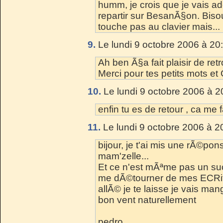
humm, je crois que je vais ad
repartir sur BesanÃ§on. Biso
touche pas au clavier mais...
9.
Le lundi 9 octobre 2006 à 20
Ah ben Ã§a fait plaisir de retr
Merci pour tes petits mots e
10.
Le lundi 9 octobre 2006 à 2
enfin tu es de retour , ca me fa
11.
Le lundi 9 octobre 2006 à 2
bijour, je t'ai mis une rÃ©po
mam'zelle...
Et ce n'est mÃªme pas un suc
me dÃ©tourner de mes ECRits..
allÃ© je te laisse je vais mang
bon vent naturellement
pedro...