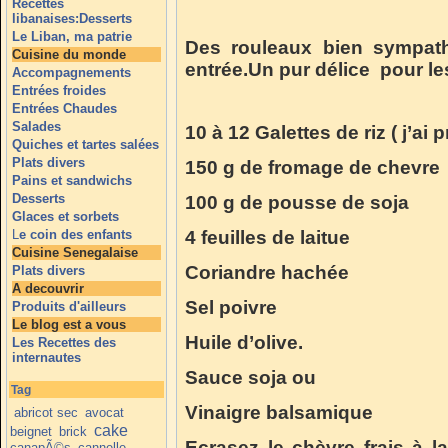
Recettes
libanaises:Desserts
Le Liban, ma patrie
Des rouleaux bien sympath
Cuisine du monde
entrée.Un pur délice pour le
Accompagnements
Entrées froides
Entrées Chaudes
Salades
10 à 12 Galettes de riz ( j’ai
Quiches et tartes salées
Plats divers
150 g de fromage de chevre
Pains et sandwichs
Desserts
100 g de pousse de soja
Glaces et sorbets
L
e coin des enfants
4 feuilles de laitue
Cuisine Senegalaise
Coriandre hachée
Plats divers
A decouvrir
Sel poivre
Produits d'ailleurs
Le blog est a vous
Huile d’olive.
Les Recettes des
internautes
Sauce soja ou
Tag
Vinaigre balsamique
abricot sec
avocat
cake
beignet
brick
Ecrasez le chèvre frais à la
canapÃ©s
cannelle