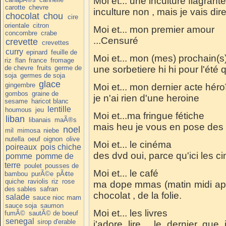
Moi et... une inculture flagrante
carotte
chevre
inculture non , mais je vais dire
chocolat
chou
cire
orientale
citron
Moi et... mon premier amour
concombre
crabe
...Censuré
crevette
crevettes
curry
epinard
feuille de
Moi et... mon (mes) prochain(s
riz
flan
france
fromage
de chevre
fruits
germe de
une sorbetiere hi hi pour l'été q
soja
germes de soja
glace
gingembre
Moi et... mon dernier acte hér
gombos
graine de
je n'ai rien d'une heroine
sesame
haricot blanc
lentille
houmous
jeu
Moi et...ma fringue fétiche
liban
libanais
maÃ®s
mais heu je vous en pose des
noel
mil
mimosa
niebe
nutella
oeuf
oignon
olive
Moi et... le cinéma
poireaux
pois chiche
des dvd oui, parce qu'ici les c
pomme
pomme de
terre
poulet
pousses de
Moi et... le café
bambou
purÃ©e
pÃ¢te
quiche
raviolis
riz
rose
ma dope mmas (matin midi ap
des sables
safran
chocolat , de la folie.
salade
sauce nioc mam
sauce soja
saumon
Moi et... les livres
fumÃ©
sautÃ© de boeuf
senegal
sirop d'erable
j'adore lire , le dernier que