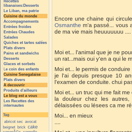
Recettes
libanaises:Desserts
Le Liban, ma patrie
Cuisine du monde
Encore une chaine qui circule
Accompagnements
Osmanthe
m'a passé... vous al
Entrées froides
de ma vie mais heuuuuuuu ....
Entrées Chaudes
Salades
Quiches et tartes salées
Plats divers
Moi et... l'animal que je ne po
Pains et sandwichs
un rat...mais oui y'en a qui le 
Desserts
Glaces et sorbets
Moi et... le permis de conduire
L
e coin des enfants
Cuisine Senegalaise
je l'ai depuis presque 10 an
Plats divers
l'examen de conduite. chui pas
A decouvrir
Produits d'ailleurs
Moi et... un truc qui me fait m
Le blog est a vous
la douleur chez les autres
Les Recettes des
délaissées ou lésees ca me ré
internautes
Moi... en mieux
Tag
....
abricot sec
avocat
cake
beignet
brick
canapÃ©s
cannelle