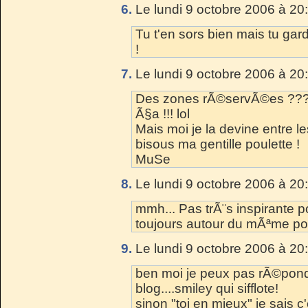
6.
Le lundi 9 octobre 2006 à 20
Tu t'en sors bien mais tu ga
!
7.
Le lundi 9 octobre 2006 à 20
Des zones rÃ©servÃ©es ???
Ã§a !!! lol
Mais moi je la devine entre le
bisous ma gentille poulette !
MuSe
8.
Le lundi 9 octobre 2006 à 20
mmh... Pas trÃ¨s inspirante 
toujours autour du mÃªme poi
9.
Le lundi 9 octobre 2006 à 20
ben moi je peux pas rÃ©pond
blog....smiley qui sifflote!
sinon "toi en mieux" je sais c'