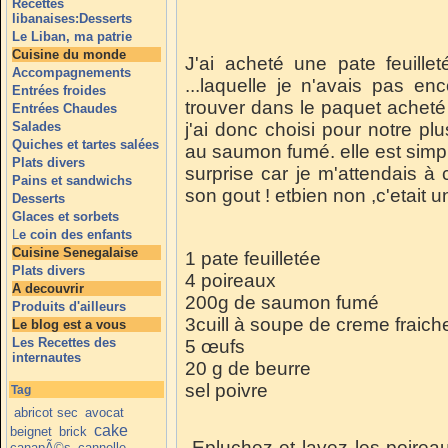
Recettes
libanaises:Desserts
Le Liban, ma patrie
Cuisine du monde
J'ai acheté une pate feuille
Accompagnements
...laquelle je n'avais pas en
Entrées froides
trouver dans le paquet acheté 
Entrées Chaudes
Salades
j'ai donc choisi pour notre pl
Quiches et tartes salées
au saumon fumé. elle est simple
Plats divers
surprise car je m'attendais 
Pains et sandwichs
son gout ! etbien non ,c'etait un
Desserts
Glaces et sorbets
L
e coin des enfants
Cuisine Senegalaise
1 pate feuilletée
Plats divers
4 poireaux
A decouvrir
200g de saumon fumé
Produits d'ailleurs
3cuill à soupe de creme fraich
Le blog est a vous
Les Recettes des
5 œufs
internautes
20 g de beurre
sel poivre
Tag
abricot sec
avocat
cake
beignet
brick
Epluchez et lavez les poireaux
canapÃ©s
cannelle