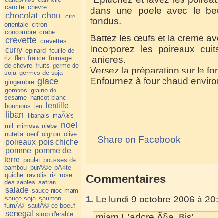
carotte
chevre
dans une poele avec le beur
chocolat
chou
cire
fondus.
orientale
citron
concombre
crabe
Battez les œufs et la creme avec
crevette
crevettes
Incorporez les poireaux c
curry
epinard
feuille de
riz
flan
france
fromage
lanieres.
de chevre
fruits
germe de
Versez la préparation sur le fon
soja
germes de soja
Enfournez à four chaud enviro
glace
gingembre
gombos
graine de
sesame
haricot blanc
lentille
houmous
jeu
liban
libanais
maÃ®s
noel
mil
mimosa
niebe
nutella
oeuf
oignon
olive
Share on Facebook
poireaux
pois chiche
pomme
pomme de
terre
poulet
pousses de
bambou
purÃ©e
pÃ¢te
quiche
raviolis
riz
rose
Commentaires
des sables
safran
salade
sauce nioc mam
1.
Le lundi 9 octobre 2006 à 20
sauce soja
saumon
fumÃ©
sautÃ© de boeuf
senegal
sirop d'erable
miam ! j'adore Ã§a. Bis'