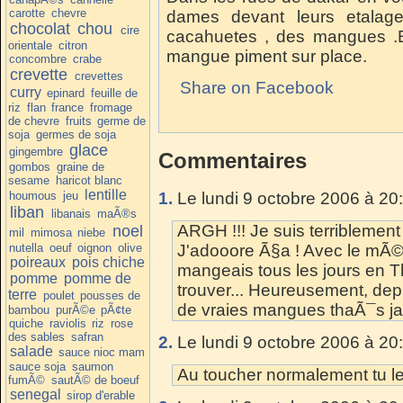
carotte
chevre
dames devant leurs etalag
chocolat
chou
cire
cacahuetes , des mangues .E
orientale
citron
mangue piment sur place.
concombre
crabe
crevette
crevettes
Share on Facebook
curry
epinard
feuille de
riz
flan
france
fromage
de chevre
fruits
germe de
soja
germes de soja
glace
gingembre
Commentaires
gombos
graine de
sesame
haricot blanc
lentille
houmous
jeu
1.
Le lundi 9 octobre 2006 à 20
liban
libanais
maÃ®s
ARGH !!! Je suis terribleme
noel
mil
mimosa
niebe
nutella
oeuf
oignon
olive
J'adooore Ã§a ! Avec le mÃ©l
poireaux
pois chiche
mangeais tous les jours en T
pomme
pomme de
trouver... Heureusement, de
terre
poulet
pousses de
de vraies mangues thaÃ¯s ja
bambou
purÃ©e
pÃ¢te
quiche
raviolis
riz
rose
des sables
safran
2.
Le lundi 9 octobre 2006 à 20
salade
sauce nioc mam
sauce soja
saumon
Au toucher normalement tu le 
fumÃ©
sautÃ© de boeuf
senegal
sirop d'erable