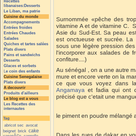
Recettes
libanaises:Desserts
Le Liban, ma patrie
Cuisine du monde
Surnommée «pêche des trop
Accompagnements
vitamine A et de vitamine C. S
Entrées froides
Asie du Sud-Est. Sa peau est 
Entrées Chaudes
Salades
est onctueuse et sucrée. La
Quiches et tartes salées
sous une légère pression des 
Plats divers
l'incorporer aux salades de frui
Pains et sandwichs
confiture....)
Desserts
Glaces et sorbets
Au sénégal , on a une autre 
L
e coin des enfants
mure et encore verte on la man
Cuisine Senegalaise
Plats divers
ce que vous voyez dans l
A decouvrir
Angamaya
et fadia qui ont 
Produits d'ailleurs
précisé que c'etait une mangue
Le blog est a vous
Les Recettes des
internautes
le piment en poudre mélangé 
Tag
abricot sec
avocat
cake
beignet
brick
Dans les rues de dakar en vo
canapÃ©s
cannelle