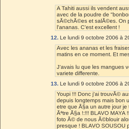
A Tahiti aussi ils vendent a
avec de la poudre de "bonbo
sÃ©chÃ©es et salÃ©es. On pe
l'ananas. C'est excellent !
12.
Le lundi 9 octobre 2006 à 2
Avec les ananas et les frais
matins en ce moment. Et mes f
J'avais lu que les mangues ve
variete differente.
13.
Le lundi 9 octobre 2006 à 2
Youpi !!! Donc j'ai trouvÃ© aus
depuis longtemps mais bon 
etre que Ã§a un autre jour j
Ãªtre Ã§a !:!!! BLAVO MAYA !!
foto Ã© de nous Ã©blouir alo
presque ! BLAVO SOUSOU pou