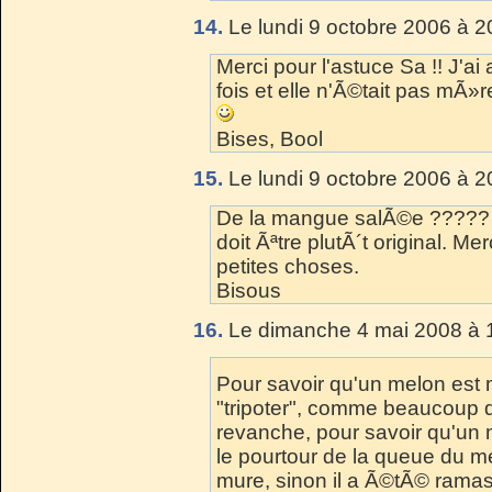
14.
Le lundi 9 octobre 2006 à 2
Merci pour l'astuce Sa !! J'
fois et elle n'Ã©tait pas mÃ»r
Bises, Bool
15.
Le lundi 9 octobre 2006 à 2
De la mangue salÃ©e ????? J
doit Ãªtre plutÃ´t original. M
petites choses.
Bisous
16.
Le dimanche 4 mai 2008 à 
Pour savoir qu'un melon est mu
"tripoter", comme beaucoup d
revanche, pour savoir qu'un me
le pourtour de la queue du m
mure, sinon il a Ã©tÃ© ramass