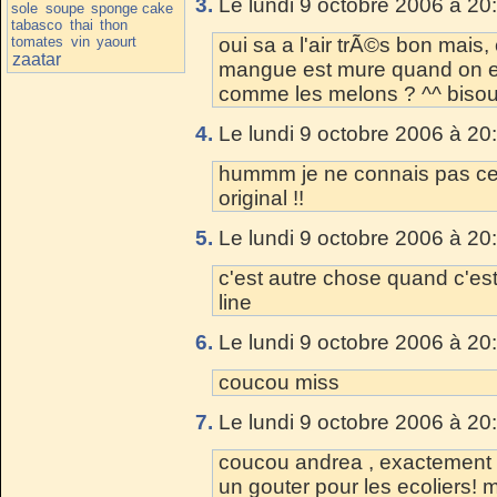
3.
Le lundi 9 octobre 2006 à 20
sole
soupe
sponge cake
tabasco
thai
thon
tomates
vin
yaourt
oui sa a l'air trÃ©s bon mais
zaatar
mangue est mure quand on es
comme les melons ? ^^ biso
4.
Le lundi 9 octobre 2006 à 20
hummm je ne connais pas cett
original !!
5.
Le lundi 9 octobre 2006 à 20
c'est autre chose quand c'est
line
6.
Le lundi 9 octobre 2006 à 20
coucou miss
7.
Le lundi 9 octobre 2006 à 20
coucou andrea , exactement 
un gouter pour les ecoliers! 