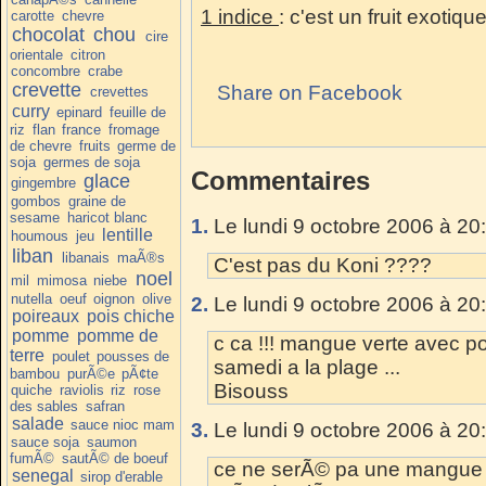
1 indice
: c'est un fruit exotiqu
carotte
chevre
chocolat
chou
cire
orientale
citron
concombre
crabe
crevette
Share on Facebook
crevettes
curry
epinard
feuille de
riz
flan
france
fromage
de chevre
fruits
germe de
soja
germes de soja
Commentaires
glace
gingembre
gombos
graine de
sesame
haricot blanc
1.
Le lundi 9 octobre 2006 à 20
lentille
houmous
jeu
liban
libanais
maÃ®s
C'est pas du Koni ????
noel
mil
mimosa
niebe
nutella
oeuf
oignon
olive
2.
Le lundi 9 octobre 2006 à 20
poireaux
pois chiche
pomme
pomme de
c ca !!! mangue verte avec po
terre
poulet
pousses de
samedi a la plage ...
bambou
purÃ©e
pÃ¢te
Bisouss
quiche
raviolis
riz
rose
des sables
safran
salade
sauce nioc mam
3.
Le lundi 9 octobre 2006 à 20
sauce soja
saumon
fumÃ©
sautÃ© de boeuf
ce ne serÃ© pa une mangue 
senegal
sirop d'erable