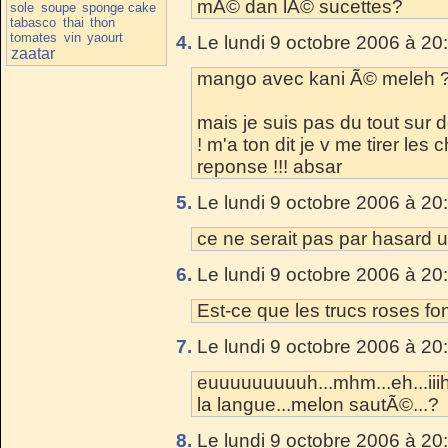
mÃ© dan lÃ© sucettes?
sole
soupe
sponge cake
tabasco
thai
thon
tomates
vin
yaourt
4.
Le lundi 9 octobre 2006 à 20
zaatar
mango avec kani Ã© meleh 
mais je suis pas du tout sur 
! m'a ton dit je v me tirer le
reponse !!! absar
5.
Le lundi 9 octobre 2006 à 20
ce ne serait pas par hasard
6.
Le lundi 9 octobre 2006 à 20
Est-ce que les trucs roses font
7.
Le lundi 9 octobre 2006 à 20
euuuuuuuuuh...mhm...eh...iiih...
la langue...melon sautÃ©...?
8.
Le lundi 9 octobre 2006 à 20