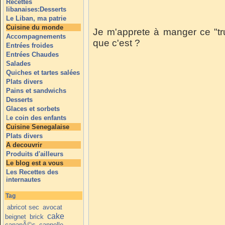
Recettes
libanaises:Desserts
Le Liban, ma patrie
Cuisine du monde
Je m'apprete à manger ce "tr
Accompagnements
que c'est ?
Entrées froides
Entrées Chaudes
Salades
Quiches et tartes salées
Plats divers
Pains et sandwichs
Desserts
Glaces et sorbets
L
e coin des enfants
Cuisine Senegalaise
Plats divers
A decouvrir
Produits d'ailleurs
Le blog est a vous
Les Recettes des
internautes
Tag
abricot sec
avocat
cake
beignet
brick
canapÃ©s
cannelle