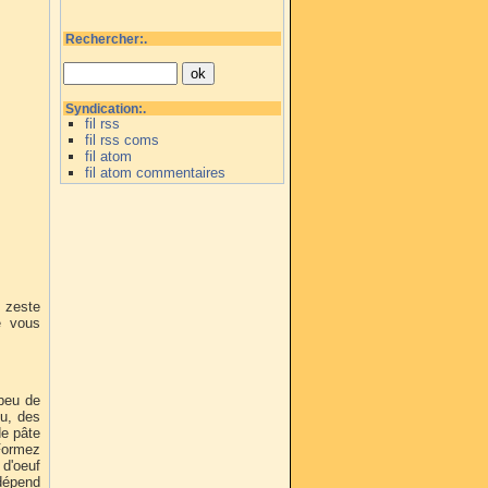
Rechercher:.
Syndication:.
fil rss
fil rss coms
fil atom
fil atom commentaires
e zeste
e vous
 peu de
ou, des
de pâte
 Formez
 d'oeuf
 dépend