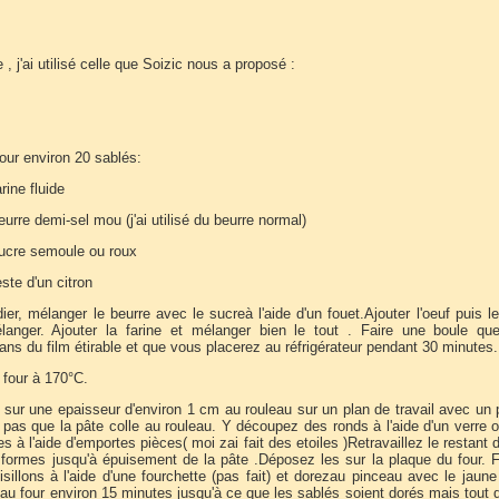
 , j'ai utilisé celle que Soizic nous a proposé :
our environ 20 sablés:
rine fluide
eurre demi-sel mou (j'ai utilisé du beurre normal)
sucre semoule ou roux
este d'un citron
er, mélanger le beurre avec le sucreà l'aide d'un fouet.Ajouter l'oeuf puis l
langer. Ajouter la farine et mélanger bien le tout . Faire une boule qu
ns du film étirable et que vous placerez au réfrigérateur pendant 30 minutes.
 four à 170°C.
e sur une epaisseur d'environ 1 cm au rouleau sur un plan de travail avec un
 pas que la pâte colle au rouleau. Y découpez des ronds à l'aide d'un verre 
s à l'aide d'emportes pièces( moi zai fait des etoiles )Retravaillez le restant 
s formes jusqu'à épuisement de la pâte .Déposez les sur la plaque du four.
isillons à l'aide d'une fourchette (pas fait) et dorezau pinceau avec le jaune
 au four environ 15 minutes jusqu'à ce que les sablés soient dorés mais tout