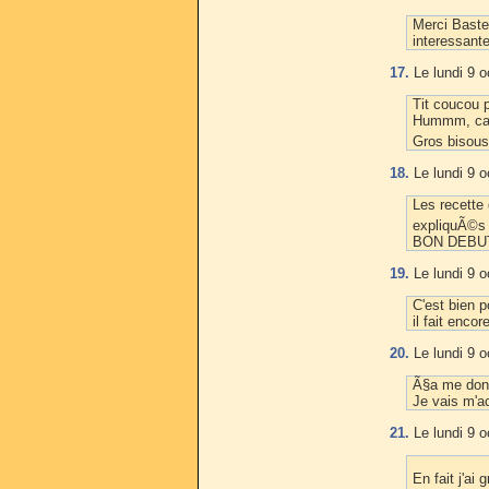
Merci Bastet
interessant
17.
Le lundi 9 o
Tit coucou p
Hummm, ca a 
Gros bisous
18.
Le lundi 9 o
Les recette 
expliquÃ©
BON DEBUT
19.
Le lundi 9 o
C'est bien p
il fait encor
20.
Le lundi 9 o
Ã§a me donn
Je vais m'a
21.
Le lundi 9 o
En fait j'ai