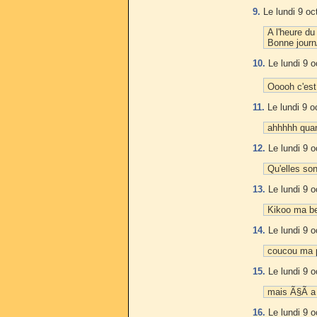
9.
Le lundi 9 oc
A l'heure d
Bonne jour
10.
Le lundi 9 o
Ooooh c'est
11.
Le lundi 9 o
ahhhhh quan
12.
Le lundi 9 o
Qu'elles son
13.
Le lundi 9 o
Kikoo ma be
14.
Le lundi 9 o
coucou ma 
15.
Le lundi 9 o
mais Ã§Ã a a
16.
Le lundi 9 o