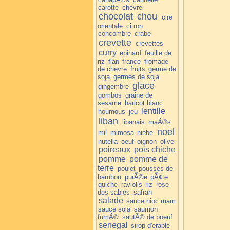
carotte
chevre
chocolat
chou
cire
orientale
citron
concombre
crabe
crevette
crevettes
curry
epinard
feuille de
riz
flan
france
fromage
de chevre
fruits
germe de
soja
germes de soja
glace
gingembre
gombos
graine de
sesame
haricot blanc
lentille
houmous
jeu
liban
libanais
maÃ®s
noel
mil
mimosa
niebe
nutella
oeuf
oignon
olive
poireaux
pois chiche
pomme
pomme de
terre
poulet
pousses de
bambou
purÃ©e
pÃ¢te
quiche
raviolis
riz
rose
des sables
safran
salade
sauce nioc mam
sauce soja
saumon
fumÃ©
sautÃ© de boeuf
senegal
sirop d'erable