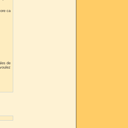
core ca
ales de
 voulez