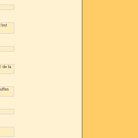
'est
© de la
ouffes