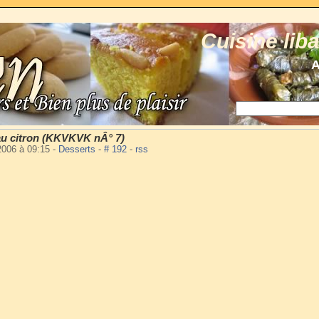
Cuisine lib
A
au citron (KKVKVK nÂ° 7)
2006 à 09:15
-
Desserts
-
# 192
-
rss