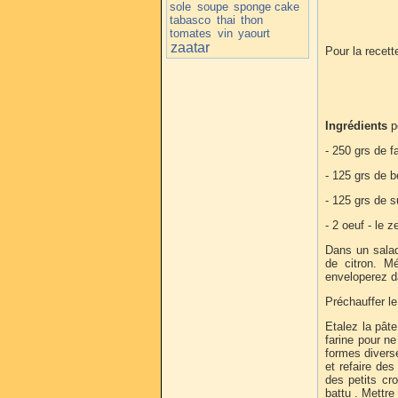
sole
soupe
sponge cake
tabasco
thai
thon
tomates
vin
yaourt
zaatar
Pour la recette
Ingrédients
p
- 250 grs de fa
- 125 grs de b
- 125 grs de 
- 2 oeuf - le z
Dans un saladi
de citron. Mé
enveloperez da
Préchauffer le
Etalez la pât
farine pour ne
formes diverse
et refaire de
des petits cro
battu . Mettre