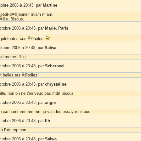
tobre 2006 à 20:43, par
Martine
u petit-dÃ©jeuner, miam miam.
nÃ©e. Bisous.
ctobre 2006 à 20:43, par
Marie, Paris
 joli toutes ces Ã©toiles
ctobre 2006 à 20:43, par
Salwa
d meme !!! lol
ctobre 2006 à 20:43, par
Scherneel
t belles tes Ã©toiles!
ctobre 2006 à 20:43, par
chrystaline
lle, non on ne t'en veux pas mdr! bisous
ctobre 2006 à 20:43, par
angie
puce hummmmmmmm je vais les essayer bisous
ctobre 2006 à 20:43, par
llh
 l'air trop bon !
ctobre 2006 à 20:43, par
Salwa