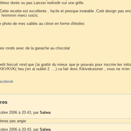
éférez dorés ou pas.Laisser redroidir sur une grille.
Cette recette est excellente , facile et presque inratable .Coté design pas en
 , hmmmm merci soizic.
e photo de mes sablés au citron en forme d'étoiles
t des ronds avec de la ganache au chocolat
petit biscuit rond que j'ai gratté du mieux que je pouvais pour inscrire les initi
KVKVK( heu j'en ai oublié 2 ....) ca fait donc Kikivekuisiner , vous ne m'en
acebook
res
tobre 2006 à 20:43, par
Salwa
tteras pas angie
tobre 2006 à 20:43, par
Salwa