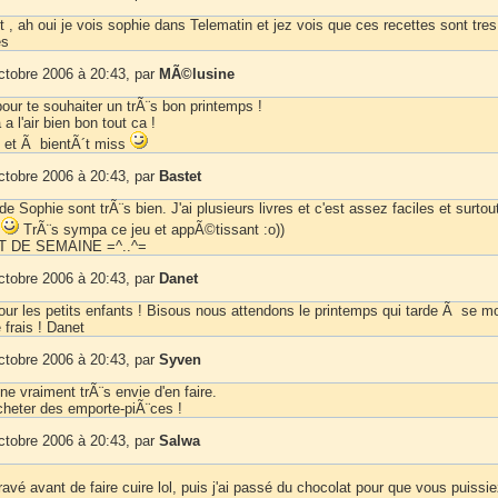
 , ah oui je vois sophie dans Telematin et jez vois que ces recettes sont tres
es
ctobre 2006 à 20:43, par
MÃ©lusine
our te souhaiter un trÃ¨s bon printemps !
l'air bien bon tout ca !
 et Ã bientÃ´t miss
ctobre 2006 à 20:43, par
Bastet
de Sophie sont trÃ¨s bien. J'ai plusieurs livres et c'est assez faciles et surtou
s
TrÃ¨s sympa ce jeu et appÃ©tissant :o))
 DE SEMAINE =^..^=
ctobre 2006 à 20:43, par
Danet
our les petits enfants ! Bisous nous attendons le printemps qui tarde Ã se mo
e frais ! Danet
ctobre 2006 à 20:43, par
Syven
e vraiment trÃ¨s envie d'en faire.
cheter des emporte-piÃ¨ces !
ctobre 2006 à 20:43, par
Salwa
 gravé avant de faire cuire lol, puis j'ai passé du chocolat pour que vous puissie