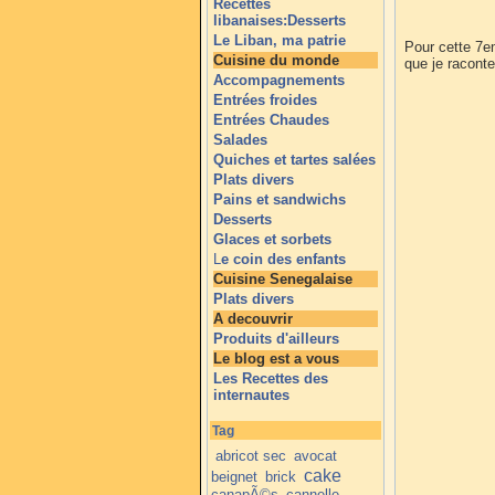
Recettes
libanaises:Desserts
Le Liban, ma patrie
Pour cette 7e
Cuisine du monde
que je raconte
Accompagnements
Entrées froides
Entrées Chaudes
Salades
Quiches et tartes salées
Plats divers
Pains et sandwichs
Desserts
Glaces et sorbets
L
e coin des enfants
Cuisine Senegalaise
Plats divers
A decouvrir
Produits d'ailleurs
Le blog est a vous
Les Recettes des
internautes
Tag
abricot sec
avocat
cake
beignet
brick
canapÃ©s
cannelle