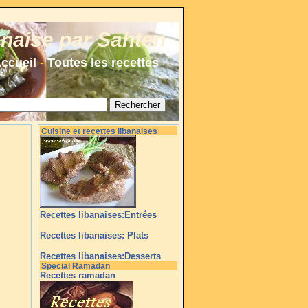
anaise par Sahten
ccueil
-
Toutes les recettes
Cuisine et recettes libanaises
Recettes libanaises:Entrées
Recettes libanaises: Plats
Recettes libanaises:Desserts
Special Ramadan
Recettes ramadan