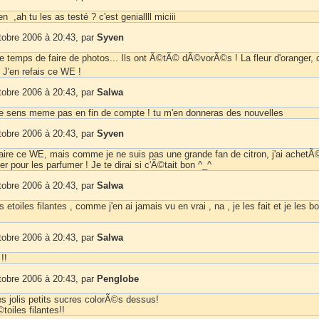
 ,ah tu les as testé ? c'est geniallll miciii
tobre 2006 à 20:43, par
Syven
le temps de faire de photos... Ils ont Ã©tÃ© dÃ©vorÃ©s ! La fleur d'oranger, c
J'en refais ce WE !
tobre 2006 à 20:43, par
Salwa
u le sens meme pas en fin de compte ! tu m'en donneras des nouvelles
tobre 2006 à 20:43, par
Syven
faire ce WE, mais comme je ne suis pas une grande fan de citron, j'ai achetÃ
ger pour les parfumer ! Je te dirai si c'Ã©tait bon ^_^
tobre 2006 à 20:43, par
Salwa
des etoiles filantes , comme j'en ai jamais vu en vrai , na , je les fait et je les b
tobre 2006 à 20:43, par
Salwa
!!
tobre 2006 à 20:43, par
Penglobe
es jolis petits sucres colorÃ©s dessus!
toiles filantes!!