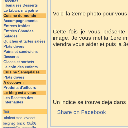
Recettes
libanaises:Desserts
Le Liban, ma patrie
Voici la 2eme photo pour vous a
Cuisine du monde
Accompagnements
Entrées froides
Cette fois je vous présent
Entrées Chaudes
Salades
image. Je vous met la 1ere imag
Quiches et tartes salées
viendra vous aider et puis la 3
Plats divers
Pains et sandwichs
Desserts
Glaces et sorbets
L
e coin des enfants
Cuisine Senegalaise
Plats divers
A decouvrir
Produits d'ailleurs
Le blog est a vous
Les Recettes des
Un indice se trouve deja dans le 
internautes
Share on Facebook
Tag
abricot sec
avocat
cake
beignet
brick
canapÃ©s
cannelle