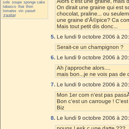
Alors c'est une graine, mais 
sole
soupe
sponge cake
tabasco
thai
thon
On dirait une graine qui est 
tomates
vin
yaourt
chocolat, praline... ou seule
zaatar
une graine d'Ã©pice? Ca com
Mais tout petit dis donc...
5.
Le lundi 9 octobre 2006 à 20
Serait-ce un champignon ?
6.
Le lundi 9 octobre 2006 à 20
Ah j'approche alors....
mais bon...je ne vois pas de que
7.
Le lundi 9 octobre 2006 à 20
Mon 1er com n'est pas pass
Bon c'est un carrouge ! C'est 
Biz
8.
Le lundi 9 octobre 2006 à 20
poups ! esk c une datte ???