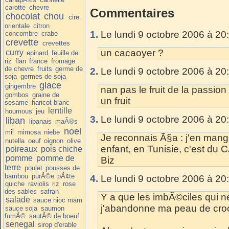
carotte
chevre
Commentaires
chocolat
chou
cire
orientale
citron
1.
Le lundi 9 octobre 2006 à 20
concombre
crabe
crevette
crevettes
un cacaoyer ?
curry
epinard
feuille de
riz
flan
france
fromage
de chevre
fruits
germe de
2.
Le lundi 9 octobre 2006 à 20
soja
germes de soja
glace
gingembre
nan pas le fruit de la passion
gombos
graine de
un fruit
sesame
haricot blanc
lentille
houmous
jeu
3.
Le lundi 9 octobre 2006 à 20
liban
libanais
maÃ®s
noel
mil
mimosa
niebe
Je reconnais Ã§a : j'en ma
nutella
oeuf
oignon
olive
enfant, en Tunisie, c'est d
poireaux
pois chiche
pomme
pomme de
Biz
terre
poulet
pousses de
bambou
purÃ©e
pÃ¢te
4.
Le lundi 9 octobre 2006 à 20
quiche
raviolis
riz
rose
des sables
safran
Y a que les imbÃ©ciles qui ne
salade
sauce nioc mam
j'abandonne ma peau de cro
sauce soja
saumon
fumÃ©
sautÃ© de boeuf
senegal
sirop d'erable