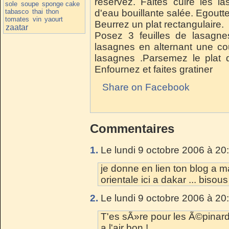
réservez. Faites cuire les 
sole
soupe
sponge cake
tabasco
thai
thon
d'eau bouillante salée. Egoutt
tomates
vin
yaourt
Beurrez un plat rectangulaire.
zaatar
Posez 3 feuilles de lasagne
lasagnes en alternant une c
lasagnes .Parsemez le plat 
Enfournez et faites gratiner
Share on Facebook
Commentaires
1.
Le lundi 9 octobre 2006 à 20
je donne en lien ton blog a m
orientale ici a dakar ... bisous
2.
Le lundi 9 octobre 2006 à 20
T'es sÃ»re pour les Ã©pina
a l'air bon !