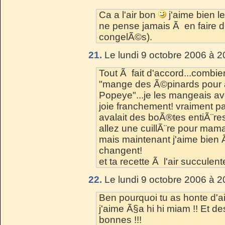
Ca a l'air bon
j'aime bien l
ne pense jamais Ã en faire de
congelÃ©s).
21.
Le lundi 9 octobre 2006 à 2
Tout Ã fait d'accord...comb
"mange des Ã©pinards pour 
Popeye"...je les mangeais av
joie franchement! vraiment p
avalait des boÃ®tes entiÃ¨re
allez une cuillÃ¨re pour mama
mais maintenant j'aime bien
changent!
et ta recette Ã l'air succulent
22.
Le lundi 9 octobre 2006 à 2
Ben pourquoi tu as honte d'a
j'aime Ã§a hi hi miam !! Et des
bonnes !!!