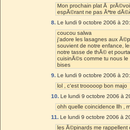
Mon prochain plat Ã prÃ©voir.
espÃ©rant ne pas Ãªtre dÃ©Ã
8.
Le lundi 9 octobre 2006 à 20
coucou salwa
j'adore les lasagnes aux Ã©pin
souvient de notre enfance, l
notre tasse de thÃ© et pourta
cuisinÃ©s comme tu nous le m
bises
9.
Le lundi 9 octobre 2006 à 20
lol , c'est trooooop bon majo
10.
Le lundi 9 octobre 2006 à 2
ohh quelle coincidence llh , m
11.
Le lundi 9 octobre 2006 à 2
les Ã©pinards me rappellent qu