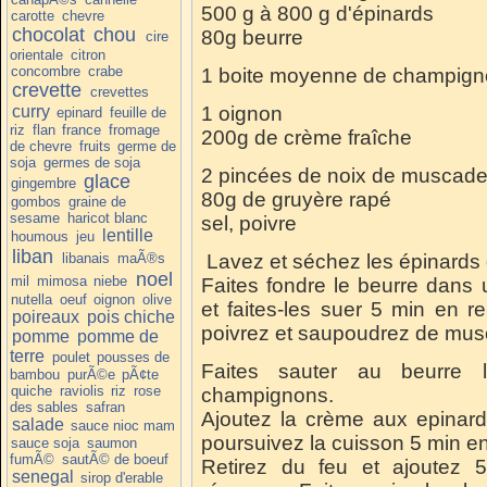
500 g à 800 g d'épinards
carotte
chevre
chocolat
chou
80g beurre
cire
orientale
citron
concombre
crabe
1 boite moyenne de champign
crevette
crevettes
curry
1 oignon
epinard
feuille de
riz
flan
france
fromage
200g de crème fraîche
de chevre
fruits
germe de
soja
germes de soja
2 pincées de noix de muscad
glace
gingembre
80g de gruyère rapé
gombos
graine de
sesame
haricot blanc
sel, poivre
lentille
houmous
jeu
liban
libanais
maÃ®s
Lavez et séchez les épinards o
noel
mil
mimosa
niebe
Faites fondre le beurre dans 
nutella
oeuf
oignon
olive
et faites-les suer 5 min en 
poireaux
pois chiche
poivrez et saupoudrez de mus
pomme
pomme de
terre
poulet
pousses de
Faites sauter au beurre 
bambou
purÃ©e
pÃ¢te
quiche
raviolis
riz
rose
champignons.
des sables
safran
Ajoutez la crème aux epinar
salade
sauce nioc mam
poursuivez la cuisson 5 min e
sauce soja
saumon
fumÃ©
sautÃ© de boeuf
Retirez du feu et ajoutez 
senegal
sirop d'erable