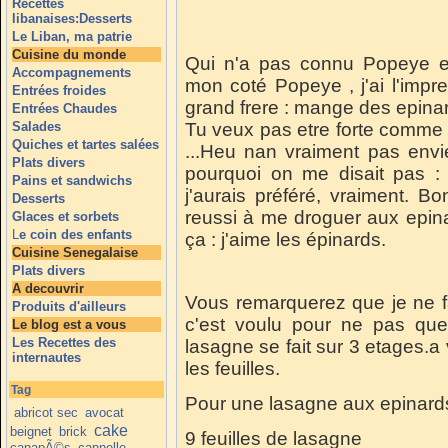
Recettes
libanaises:Desserts
Le Liban, ma patrie
Cuisine du monde
Qui n'a pas connu Popeye e
Accompagnements
mon coté Popeye , j'ai l'impr
Entrées froides
grand frere : mange des epina
Entrées Chaudes
Salades
Tu veux pas etre forte comme
Quiches et tartes salées
...Heu nan vraiment pas envie 
Plats divers
pourquoi on me disait pas 
Pains et sandwichs
j'aurais préféré, vraiment. 
Desserts
reussi à me droguer aux epina
Glaces et sorbets
L
e coin des enfants
ça : j'aime les épinards.
Cuisine Senegalaise
Plats divers
A decouvrir
Vous remarquerez que je ne f
Produits d'ailleurs
c'est voulu pour ne pas que 
Le blog est a vous
Les Recettes des
lasagne se fait sur 3 etages.a
internautes
les feuilles.
Tag
Pour une lasagne aux epinards e
abricot sec
avocat
cake
beignet
brick
9 feuilles de lasagne
canapÃ©s
cannelle