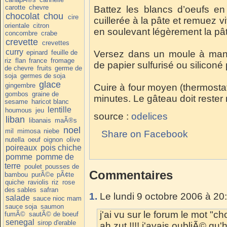
carotte
chevre
Battez les blancs d’oeufs en
chocolat
chou
cire
cuillerée à la pâte et remuez v
orientale
citron
en soulevant légèrement la pâ
concombre
crabe
crevette
crevettes
curry
epinard
feuille de
Versez dans un moule à manq
riz
flan
france
fromage
de papier sulfurisé ou siliconé 
de chevre
fruits
germe de
soja
germes de soja
glace
gingembre
Cuire à four moyen (thermosta
gombos
graine de
minutes. Le gâteau doit rester
sesame
haricot blanc
lentille
houmous
jeu
source :
odelices
liban
libanais
maÃ®s
noel
mil
mimosa
niebe
Share on Facebook
nutella
oeuf
oignon
olive
poireaux
pois chiche
pomme
pomme de
terre
poulet
pousses de
Commentaires
bambou
purÃ©e
pÃ¢te
quiche
raviolis
riz
rose
des sables
safran
1.
Le lundi 9 octobre 2006 à 20
salade
sauce nioc mam
sauce soja
saumon
j'ai vu sur le forum le mot "choc
fumÃ©
sautÃ© de boeuf
senegal
sirop d'erable
ah zut !!!! j'avais oubliÃ© qu