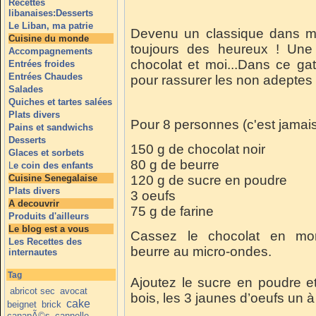
Recettes
libanaises:Desserts
Le Liban, ma patrie
Devenu un classique dans m
Cuisine du monde
toujours des heureux ! Une 
Accompagnements
chocolat et moi...Dans ce gat
Entrées froides
Entrées Chaudes
pour rassurer les non adeptes
Salades
Quiches et tartes salées
Plats divers
Pour 8 personnes (c'est jamai
Pains et sandwichs
Desserts
150 g de chocolat noir
Glaces et sorbets
80 g de beurre
L
e coin des enfants
Cuisine Senegalaise
120 g de sucre en poudre
Plats divers
3 oeufs
A decouvrir
75 g de farine
Produits d'ailleurs
Le blog est a vous
Cassez le chocolat en mor
Les Recettes des
beurre au micro-ondes.
internautes
Tag
Ajoutez le sucre en poudre e
abricot sec
avocat
bois, les 3 jaunes d’oeufs un à 
cake
beignet
brick
canapÃ©s
cannelle