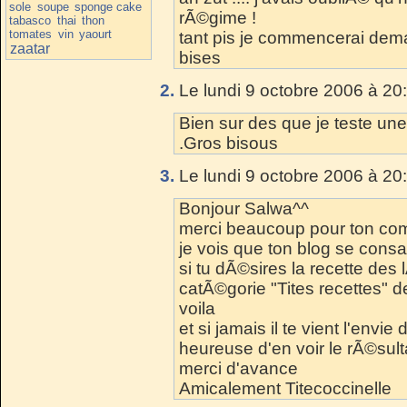
sole
soupe
sponge cake
rÃ©gime !
tabasco
thai
thon
tomates
vin
yaourt
tant pis je commencerai dem
zaatar
bises
2.
Le lundi 9 octobre 2006 à 20
Bien sur des que je teste une d
.Gros bisous
3.
Le lundi 9 octobre 2006 à 20
Bonjour Salwa^^
merci beaucoup pour ton co
je vois que ton blog se consa
si tu dÃ©sires la recette des
catÃ©gorie "Tites recettes" 
voila
et si jamais il te vient l'envi
heureuse d'en voir le rÃ©sult
merci d'avance
Amicalement Titecoccinelle