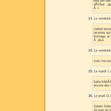
moi j'en fai
dÃ©but , apr
Ã +
23.
Le vendredi 
j'adore lacu
recettes qu
fromage, je 
Ã plus.
24.
Le vendredi 
voici ma re
25.
Le mardi 1 a
haha kibbÃ©
encore des f
26.
Le jeudi 11
Salam Salw
Je suis en t