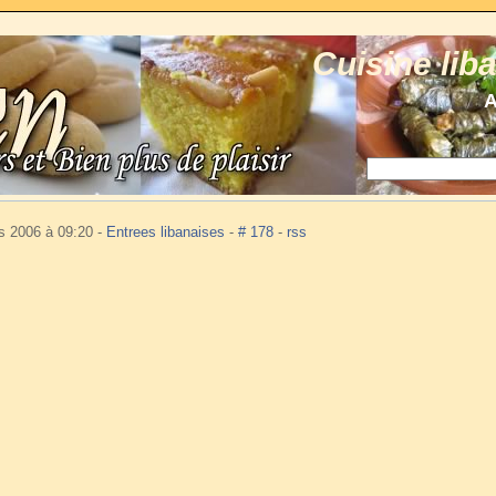
Cuisine lib
A
s 2006 à 09:20
-
Entrees libanaises
-
# 178
-
rss