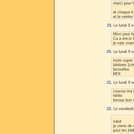
merci pour le
et chaque fo
et le ventre
19.
Le lundi 9 o
Mirci pour l
Ca a encor l
je vais vrai
20.
Le lundi 9 o
mum super b
lahtines (cit
bizouilles
MOI
21.
Le lundi 9 o
coucou ma b
hihihi
bisous bon
22.
Le vendredi
salut
je viens de 
pour les kib