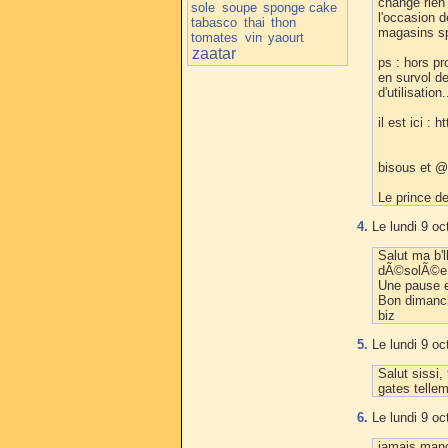
change rien
sole
soupe
sponge cake
l'occasion 
tabasco
thai
thon
magasins sp
tomates
vin
yaourt
zaatar
ps : hors p
en survol de 
d'utilisation.
il est ici :
bisous et 
Le prince de
4.
Le lundi 9 oc
Salut ma b'll
dÃ©solÃ©e, 
Une pause et
Bon dimanc
biz
5.
Le lundi 9 oc
Salut sissi,
gates tellem
6.
Le lundi 9 oc
jamais mange