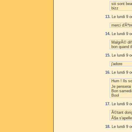
siii sont be
bizz
13.
Le lundi 9 o
merci d'Ãªt
14.
Le lundi 9 o
MalgrÃ© dif
bon quand il
15.
Le lundi 9 o
j'adore
16.
Le lundi 9 o
Hum ! Ils s
Je penserai
Bon samedi,
Bool
17.
Le lundi 9 o
Ã©tant dori
Ã§a s'apelle
18.
Le lundi 9 o