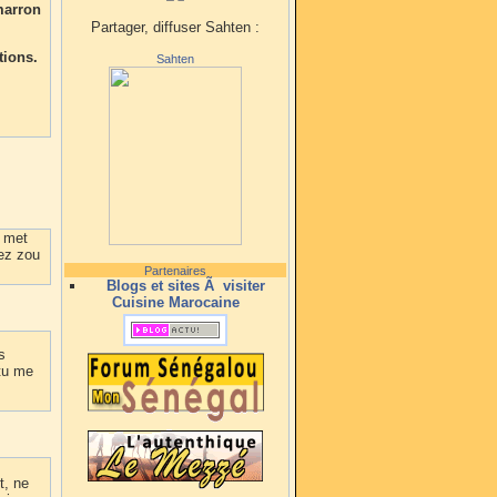
marron
Partager, diffuser Sahten :
tions.
Sahten
a met
lez zou
Partenaires
Blogs et sites Ã visiter
Cuisine Marocaine
s
 tu me
t, ne