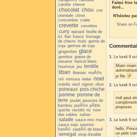
Faites frire 
carotte
chevre
doré...
chocolat
chou
cire
orientale
citron
N'hésitez pa
concombre
crabe
Share on F
crevette
crevettes
curry
epinard
feuille de
riz
flan
france
fromage
de chevre
fruits
germe de
Commentai
soja
germes de soja
glace
gingembre
gombos
graine de
1.
Le lundi 9 oc
sesame
haricot blanc
Miam miam mi
lentille
houmous
jeu
automatiquem
liban
libanais
maÃ®s
je file
noel
mil
mimosa
niebe
nutella
oeuf
oignon
olive
2.
Le lundi 9 oc
poireaux
pois chiche
pomme
pomme de
mdr peut etr
terre
poulet
pousses de
compliments 
bambou
purÃ©e
pÃ¢te
proposes
quiche
raviolis
riz
rose
des sables
safran
salade
sauce nioc mam
3.
Le lundi 9 oc
sauce soja
saumon
hello, Princ
fumÃ©
sautÃ© de boeuf
un petit com
senegal
sirop d'erable