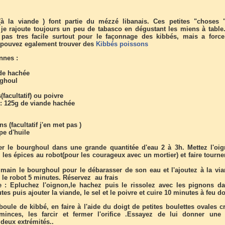
à la viande ) font partie du mézzé libanais. Ces petites "choses 
, je rajoute toujours un peu de tabasco en dégustant les miens à table.
t pas tres facile surtout pour le façonnage des kibbés, mais a forc
s pouvez egalement trouver des
Kibbés poissons
nnes :
de hachée
rghoul
(facultatif) ou poivre
 : 125g de viande hachée
s (facultatif j'en met pas )
upe d'huile
er le bourghoul dans une grande quantitée d'eau 2 à 3h. Mettez l'oig
l les épices au robot(pour les courageux avec un mortier) et faire tourne
 main le bourghoul pour le débarasser de son eau et l'ajoutez à la via
r le robot 5 minutes. Réservez au frais
e : Epluchez l'oignon,le hachez puis le rissolez avec les pignons d
utes puis ajouter la viande, le sel et le poivre et cuire 10 minutes à feu d
oule de kibbé, en faire à l'aide du doigt de petites boulettes ovales c
minces, les farcir et fermer l'orifice .Essayez de lui donner une
deux extrémités..