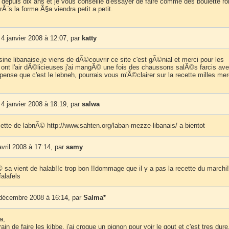
s depuis dix ans et je vous conseille d'essayer de faire comme des boulette r
Ã¨s la forme Ã§a viendra petit a petit.
4 janvier 2008 à 12:07, par
katty
isine libanaise,je viens de dÃ©couvrir ce site c'est gÃ©nial et merci pour les
i ont l'air dÃ©licieuses j'ai mangÃ© une fois des chaussons salÃ©s farcis av
pense que c'est le lebneh, pourrais vous m'Ã©clairer sur la recette milles mer
4 janvier 2008 à 18:19, par
salwa
cette de labnÃ© http://www.sahten.org/laban-mezze-libanais/ a bientot
vril 2008 à 17:14, par
samy
 sa vient de halab!!c trop bon !!dommage que il y a pas la recette du marchi
alafels
 décembre 2008 à 16:14, par
Salma*
a,
rain de faire les kibbe, j'ai croque un pignon pour voir le gout et c'est tres dure