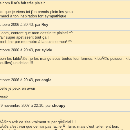
 com il m'a fait très plaisir....
is que je viens ici j'en prends plein les yeux......
 merci à ton inspiration fort sympathique
ctobre 2006 à 20:43, par
Rey
e com, content que mon dessin te plaise! ^^
'air super apétissent tout ça!!
ment finir par me mètre à la cuisine mea! ^^
ctobre 2006 à 20:43, par
sylvie
on les kibbÃ©s, je les mange sous toutes leur formes, kibbÃ©s poisson, k
rouilles) un delice !!!
ctobre 2006 à 20:43, par
angie
elle je peux en avoir
 week
 9 novembre 2007 à 22:10, par
choupy
dÃ©couvrir ce site vraiment super gÃ©nial !!!
bÃ©s c'est vrai que ce n'ai pas facile Ã faire, mais c'est tellement bon.