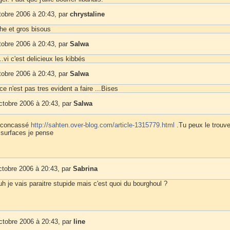
tobre 2006 à 20:43, par
chrystaline
e et gros bisous
tobre 2006 à 20:43, par
Salwa
.vi c'est delicieux les kibbés
tobre 2006 à 20:43, par
Salwa
ce n'est pas tres evident a faire ...Bises
ctobre 2006 à 20:43, par
Salwa
é concassé
http://sahten.over-blog.com/article-1315779.html
.Tu peux le trouv
 surfaces je pense
ctobre 2006 à 20:43, par
Sabrina
h je vais paraitre stupide mais c'est quoi du bourghoul ?
ctobre 2006 à 20:43, par
line