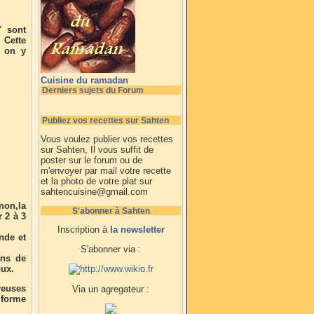
" sont
 Cette
e on y
Cuisine du ramadan
Derniers sujets du Forum
Publiez vos recettes sur Sahten
Vous voulez publier vos recettes
sur Sahten, Il vous suffit de
poster sur le forum ou de
m'envoyer par mail votre recette
et la photo de votre plat sur
sahtencuisine@gmail.com
non,la
S'abonner à Sahten
r 2 à 3
Inscription à
la newsletter
nde et
S'abonner via :
ans de
oux.
reuses
Via un agregateur :
 forme