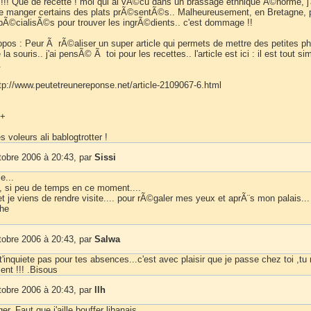
 !!! Que de recette ! moi qui ai vÃ©cu dans un brassage ethnique Ã©norme, j'
de manger certains des plats prÃ©sentÃ©s.. Malheureusement, en Bretagne, 
Ã©cialisÃ©s pour trouver les ingrÃ©dients.. c'est dommage !!
ropos : Peur Ã rÃ©aliser un super article qui permets de mettre des petites p
la souris.. j'ai pensÃ© Ã toi pour les recettes.. l'article est ici : il est tout si
.
 http://www.peutetreunereponse.net/article-2109067-6.html
@+
s voleurs ali bablogtrotter !
tobre 2006 à 20:43, par
Sissi
e...
si peu de temps en ce moment....
 je viens de rendre visite.... pour rÃ©galer mes yeux et aprÃ¨s mon palais...
he
tobre 2006 à 20:43, par
Salwa
 t'inquiete pas pour tes absences...c'est avec plaisir que je passe chez toi ,tu
ent !!! .Bisous
tobre 2006 à 20:43, par
llh
r. Faut que j'aille bouffer libanais.