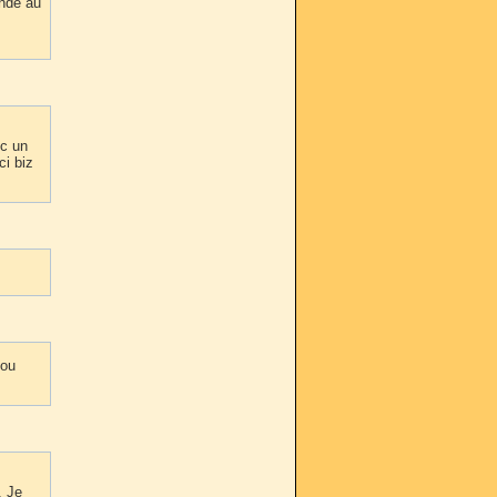
onde au
ec un
ci biz
!ou
. Je