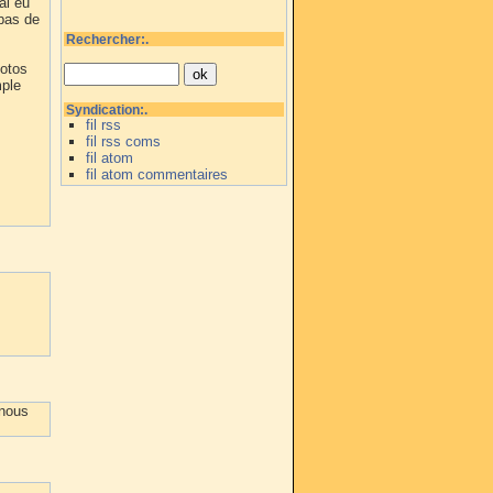
ai eu
pas de
Rechercher:.
hotos
mple
Syndication:.
fil rss
fil rss coms
fil atom
fil atom commentaires
 nous