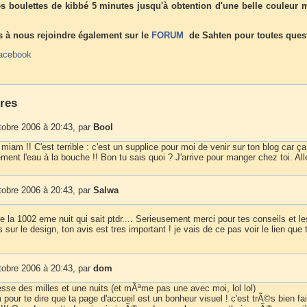
les boulettes de kibbé 5 minutes jusqu'à obtention d'une belle couleur 
s à nous rejoindre également sur le
FORUM
de Sahten pour toutes ques
acebook
res
tobre 2006 à 20:43, par
Bool
am !! C'est terrible : c'est un supplice pour moi de venir sur ton blog car ç
ent l'eau à la bouche !! Bon tu sais quoi ? J'arrive pour manger chez toi. Al
tobre 2006 à 20:43, par
Salwa
e la 1002 eme nuit qui sait ptdr.... Serieusement merci pour tes conseils et le
sur le design, ton avis est tres important ! je vais de ce pas voir le lien que
tobre 2006 à 20:43, par
dom
esse des milles et une nuits (et mÃªme pas une avec moi, lol lol)
 pour te dire que ta page d'accueil est un bonheur visuel ! c'est trÃ©s bien fai