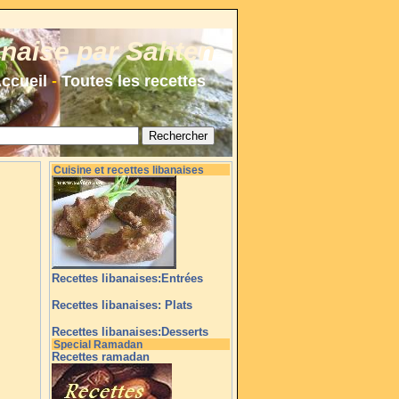
anaise par Sahten
ccueil
-
Toutes les recettes
Cuisine et recettes libanaises
Recettes libanaises:Entrées
Recettes libanaises: Plats
Recettes libanaises:Desserts
Special Ramadan
Recettes ramadan