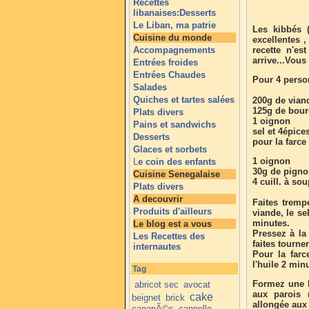
Recettes
libanaises:Desserts
Le Liban, ma patrie
Les kibbés (
Cuisine du monde
excellentes 
Accompagnements
recette n'es
arrive...Vou
Entrées froides
Entrées Chaudes
Pour 4 perso
Salades
Quiches et tartes salées
200g de vian
125g de bou
Plats divers
1 oignon
Pains et sandwichs
sel et 4épices
Desserts
pour la farce
Glaces et sorbets
1 oignon
L
e coin des enfants
30g de pignon
Cuisine Senegalaise
4 cuill. à so
Plats divers
A decouvrir
Faites tremp
Produits d'ailleurs
viande, le se
minutes.
Le blog est a vous
Pressez à la
Les Recettes des
faites tourne
internautes
Pour la farc
l'huile 2 min
Tag
Formez une b
abricot sec
avocat
aux parois 
cake
beignet
brick
allongée aux 
canapÃ©s
cannelle