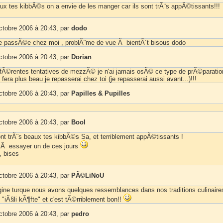
aux tes kibbÃ©s on a envie de les manger car ils sont trÃ¨s appÃ©tissants!!!
ctobre 2006 à 20:43, par
dodo
re passÃ©e chez moi , problÃ¨me de vue Ã bientÃ´t bisous dodo
ctobre 2006 à 20:43, par
Dorian
fÃ©rentes tentatives de mezzÃ© je n'ai jamais osÃ© ce type de prÃ©paration
 fera plus beau je repasserai chez toi (je repasserai aussi avant...)!!!
ctobre 2006 à 20:43, par
Papilles & Pupilles
ctobre 2006 à 20:43, par
Bool
ont trÃ¨s beaux tes kibbÃ©s Sa, et terriblement appÃ©tissants !
 Ã essayer un de ces jours
 bises
ctobre 2006 à 20:43, par
PÃ©LiNoU
gine turque nous avons quelques ressemblances dans nos traditions culinaire
 "iÃ§li kÃ¶fte" et c'est tÃ©rriblement bon!!
ctobre 2006 à 20:43, par
pedro