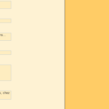
s...
s, chez