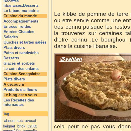
Recettes
libanaises:Desserts
Le Liban, ma patrie
Le kibbe de pomme de terre p
Cuisine du monde
ou etre servie comme une entr
Accompagnements
tres connu puisque les restos
Entrées froides
Entrées Chaudes
la trouverez sur certaines ta
Salades
d'etre connu .Le bourghoul (
Quiches et tartes salées
dans la cuisine libanaise.
Plats divers
Pains et sandwichs
Desserts
Glaces et sorbets
L
e coin des enfants
Cuisine Senegalaise
Plats divers
A decouvrir
Produits d'ailleurs
Le blog est a vous
Les Recettes des
internautes
Tag
abricot sec
avocat
cake
cela peut ne pas vous donne
beignet
brick
canapÃ©s
cannelle