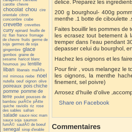
delice. Preparez les ingredient
carotte
chevre
chocolat
chou
cire
200 g bourghoul- 400g pomme
orientale
citron
menthe .1 botte de ciboulette .
concombre
crabe
crevette
crevettes
Faites bouillir les pommes de t
curry
epinard
feuille de
les ecrasez tout betement à 
riz
flan
france
fromage
de chevre
fruits
germe de
tremper dans l'eau pendant 30
soja
germes de soja
depasser celui du bourghol, en 
glace
gingembre
gombos
graine de
Hachez les oignons et les faire f
sesame
haricot blanc
lentille
houmous
jeu
Pour finir , vous melangez le t
liban
libanais
maÃ®s
les oignons, la menthe hache
noel
mil
mimosa
niebe
nutella
oeuf
oignon
olive
finement, sel poivre)
poireaux
pois chiche
pomme
pomme de
Arrosez d'huile d'olive ,accom
terre
poulet
pousses de
bambou
purÃ©e
pÃ¢te
Share on Facebook
quiche
raviolis
riz
rose
des sables
safran
salade
sauce nioc mam
sauce soja
saumon
fumÃ©
sautÃ© de boeuf
Commentaires
senegal
sirop d'erable