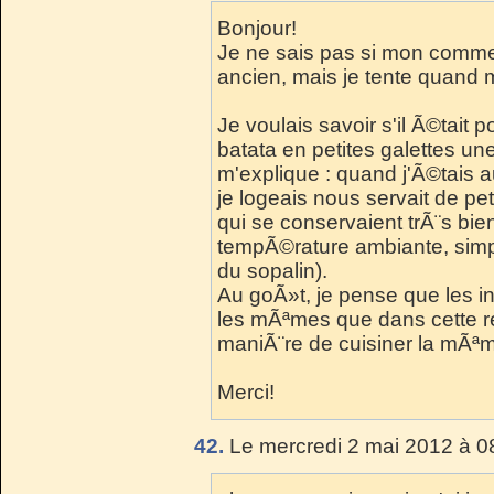
Bonjour!
Je ne sais pas si mon commen
ancien, mais je tente quan
Je voulais savoir s'il Ã©tait po
batata en petites galettes u
m'explique : quand j'Ã©tais au
je logeais nous servait de pet
qui se conservaient trÃ¨s bi
tempÃ©rature ambiante, simp
du sopalin).
Au goÃ»t, je pense que les 
les mÃªmes que dans cette rec
maniÃ¨re de cuisiner la mÃª
Merci!
42.
Le mercredi 2 mai 2012 à 0