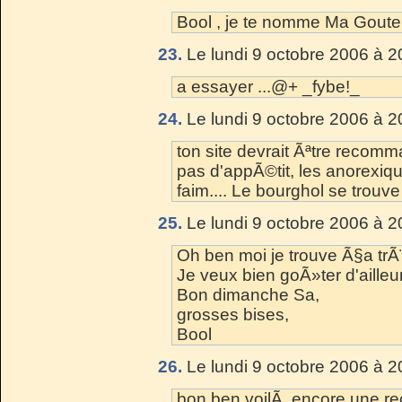
Bool , je te nomme Ma Gouteu
23.
Le lundi 9 octobre 2006 à 2
a essayer ...@+ _fybe!_
24.
Le lundi 9 octobre 2006 à 2
ton site devrait Ãªtre recom
pas d'appÃ©tit, les anorexiq
faim.... Le bourghol se tro
25.
Le lundi 9 octobre 2006 à 2
Oh ben moi je trouve Ã§a trÃ¨
Je veux bien goÃ»ter d'ailleur
Bon dimanche Sa,
grosses bises,
Bool
26.
Le lundi 9 octobre 2006 à 2
bon ben voilÃ encore une re