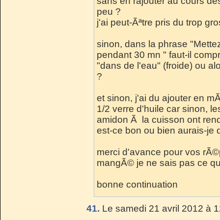
sans en rajouter au cours de
peu ?
j'ai peut-Ãªtre pris du trop gro
sinon, dans la phrase "Mette
pendant 30 mn " faut-il comp
"dans de l'eau" (froide) ou a
?
et sinon, j'ai du ajouter en 
1/2 verre d'huile car sinon, l
amidon Ã la cuisson ont ren
est-ce bon ou bien aurais-je du
merci d'avance pour vos rÃ©
mangÃ© je ne sais pas ce que
bonne continuation
41.
Le samedi 21 avril 2012 à 1