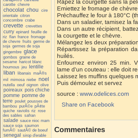
Râpez la courgette sans la pel
carotte
chevre
Emiettez le fromage de chèvre
chocolat
chou
cire
Préchauffez le four à 180°C (t
orientale
citron
concombre
crabe
Dans un saladier, tamisez la fari
crevette
crevettes
Dans un autre récipient, battez 
curry
epinard
feuille de
la courgette et le chèvre.
riz
flan
france
fromage
de chevre
fruits
germe de
Mélangez les deux préparations 
soja
germes de soja
Répartissez la préparation d
glace
gingembre
huilés.
gombos
graine de
sesame
haricot blanc
Enfournez environ 25 min. Vé
lentille
houmous
jeu
lame d'un couteau : elle doit re
liban
libanais
maÃ®s
Laissez les muffins quelques 
noel
mil
mimosa
niebe
Puis démoulez et servez
nutella
oeuf
oignon
olive
poireaux
pois chiche
source :
www.odelices.com
pomme
pomme de
terre
poulet
pousses de
Share on Facebook
bambou
purÃ©e
pÃ¢te
quiche
raviolis
riz
rose
des sables
safran
salade
sauce nioc mam
sauce soja
saumon
Commentaires
fumÃ©
sautÃ© de boeuf
senegal
sirop d'erable