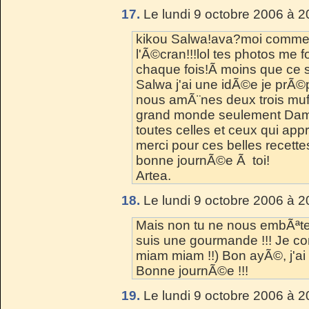
17.
Le lundi 9 octobre 2006 à 2
kikou Salwa!ava?moi comme B
l'Ã©cran!!!lol tes photos me 
chaque fois!Ã moins que ce 
Salwa j'ai une idÃ©e je prÃ©
nous amÃ¨nes deux trois muffi
grand monde seulement Dame
toutes celles et ceux qui appr
merci pour ces belles recette
bonne journÃ©e Ã toi!
Artea.
18.
Le lundi 9 octobre 2006 à 2
Mais non tu ne nous embÃªt
suis une gourmande !!! Je co
miam miam !!) Bon ayÃ©, j'ai fa
Bonne journÃ©e !!!
19.
Le lundi 9 octobre 2006 à 2