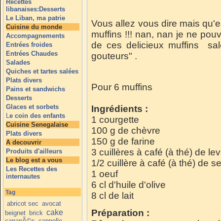
Recettes
libanaises:Desserts
Le Liban, ma patrie
Vous allez vous dire mais qu'
Cuisine du monde
muffins !!! nan, nan je ne pou
Accompagnements
de ces delicieux muffins sal
Entrées froides
Entrées Chaudes
gouteurs" .
Salades
Quiches et tartes salées
Plats divers
Pour 6 muffins
Pains et sandwichs
Desserts
Glaces et sorbets
Ingrédients :
L
e coin des enfants
1 courgette
Cuisine Senegalaise
100 g de chèvre
Plats divers
150 g de farine
A decouvrir
3 cuillères à café (à thé) de l
Produits d'ailleurs
Le blog est a vous
1/2 cuillère à café (à thé) de se
Les Recettes des
1 oeuf
internautes
6 cl d'huile d'olive
Tag
8 cl de lait
abricot sec
avocat
Préparation :
cake
beignet
brick
canapÃ©s
cannelle