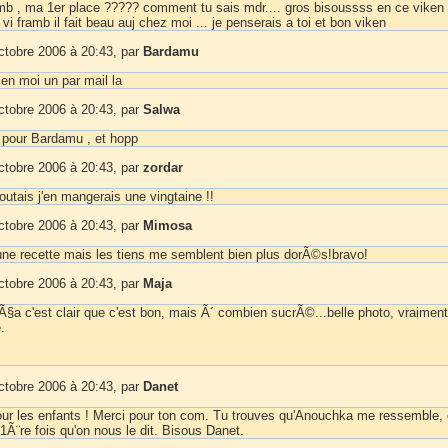
b , ma 1er place ????? comment tu sais mdr.... gros bisoussss en ce viken
t vi framb il fait beau auj chez moi ... je penserais a toi et bon viken
ctobre 2006 à 20:43, par
Bardamu
en moi un par mail la
ctobre 2006 à 20:43, par
Salwa
 pour Bardamu , et hopp
ctobre 2006 à 20:43, par
zordar
utais j'en mangerais une vingtaine !!
ctobre 2006 à 20:43, par
Mimosa
une recette mais les tiens me semblent bien plus dorÃ©s!bravo!
ctobre 2006 à 20:43, par
Maja
 c'est clair que c'est bon, mais Ã´ combien sucrÃ©...belle photo, vraiment
.
ctobre 2006 à 20:43, par
Danet
our les enfants ! Merci pour ton com. Tu trouves qu'Anouchka me ressemble,
 1Ã¨re fois qu'on nous le dit. Bisous Danet.