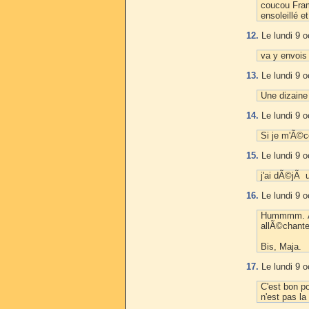
coucou Fram
ensoleillé e
12.
Le lundi 9 o
va y envois 
13.
Le lundi 9 o
Une dizaine
14.
Le lundi 9 o
Si je m'Ã©co
15.
Le lundi 9 o
j'ai dÃ©jÃ 
16.
Le lundi 9 o
Hummmm. Ã§a
allÃ©chante
Bis, Maja.
17.
Le lundi 9 o
C'est bon p
n'est pas la