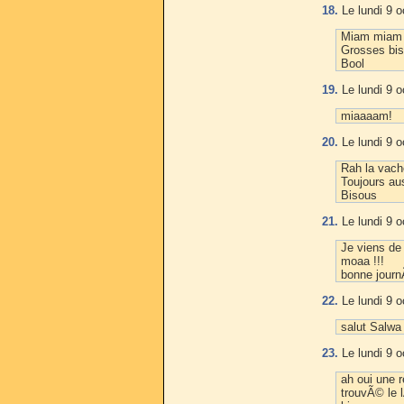
18.
Le lundi 9 o
Miam miam m
Grosses bis
Bool
19.
Le lundi 9 o
miaaaam!
20.
Le lundi 9 o
Rah la vach
Toujours au
Bisous
21.
Le lundi 9 o
Je viens de 
moaa !!!
bonne journ
22.
Le lundi 9 o
salut Salwa 
23.
Le lundi 9 o
ah oui une r
trouvÃ© le