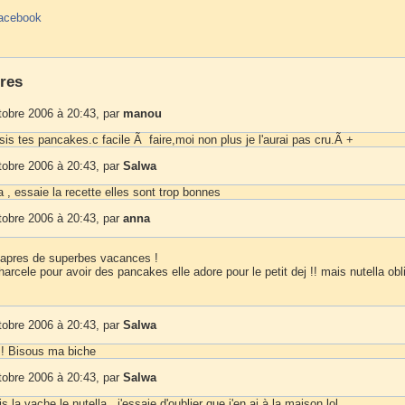
acebook
res
tobre 2006 à 20:43, par
manou
is tes pancakes.c facile Ã faire,moi non plus je l'aurai pas cru.Ã +
tobre 2006 à 20:43, par
Salwa
, essaie la recette elles sont trop bonnes
tobre 2006 à 20:43, par
anna
apres de superbes vacances !
harcele pour avoir des pancakes elle adore pour le petit dej !! mais nutella obli
tobre 2006 à 20:43, par
Salwa
 ! Bisous ma biche
tobre 2006 à 20:43, par
Salwa
 la vache le nutella , j'essaie d'oublier que j'en ai à la maison lol