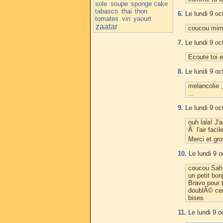
sole
soupe
sponge cake
tabasco
thai
thon
6.
Le lundi 9 oc
tomates
vin
yaourt
zaatar
coucou mimos
7.
Le lundi 9 oc
Ecoute toi e
8.
Le lundi 9 oc
melancolie ,
...
9.
Le lundi 9 oc
ouh lala! J'
Ã l'air facil
Merci et gr
10.
Le lundi 9 o
coucou Sah
un petit bo
Bravo pour t
doublÃ© cer
bises
11.
Le lundi 9 o