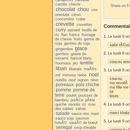
carotte
chevre
Share on F
chocolat
chou
cire
orientale
citron
concombre
crabe
crevette
crevettes
Commentai
curry
epinard
feuille de
riz
flan
france
fromage
1.
Le lundi 9 oc
de chevre
fruits
germe de
soja
germes de soja
salut.rÃ©uss
glace
gingembre
2.
Le lundi 9 oc
gombos
graine de
sesame
haricot blanc
coucou anna 
lentille
houmous
jeu
liban
libanais
maÃ®s
3.
Le lundi 9 oc
noel
mil
mimosa
niebe
coucou,
nutella
oeuf
oignon
olive
me revoilÃ 
poireaux
pois chiche
ma fille me 
pomme
pomme de
lol
terre
poulet
pousses de
bises
bambou
purÃ©e
pÃ¢te
quiche
raviolis
riz
rose
4.
Le lundi 9 oc
des sables
safran
merci khala
salade
sauce nioc mam
sauce soja
saumon
5.
Le lundi 9 oc
fumÃ©
sautÃ© de boeuf
senegal
sirop d'erable
comme tu dis