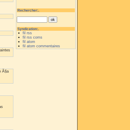
Rechercher:.
Syndication:.
fil rss
fil rss coms
fil atom
fil atom commentaires
raintes
te Ã§a
as