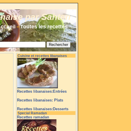
anaise par Sahten
ccueil
-
Toutes les recettes
Cuisine et recettes libanaises
Recettes libanaises:Entrées
Recettes libanaises: Plats
Recettes libanaises:Desserts
Special Ramadan
Recettes ramadan