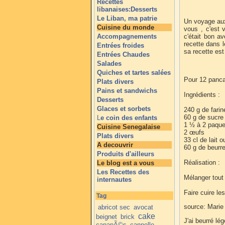
Recettes
libanaises:Desserts
Le Liban, ma patrie
Un voyage aux
Cuisine du monde
vous , c'est 
Accompagnements
c'était bon a
recette dans l
Entrées froides
sa recette est
Entrées Chaudes
Salades
Quiches et tartes salées
Pour 12 panca
Plats divers
Pains et sandwichs
Ingrédients :
Desserts
Glaces et sorbets
240 g de farin
60 g de sucre
L
e coin des enfants
1 ½ à 2 paque
Cuisine Senegalaise
2 œufs
Plats divers
33 cl de lait o
A decouvrir
60 g de beurr
Produits d'ailleurs
Réalisation :
Le blog est a vous
Les Recettes des
Mélanger tout 
internautes
Faire cuire le
Tag
source: Marie
abricot sec
avocat
cake
beignet
brick
J'ai beurré l
canapÃ©s
cannelle