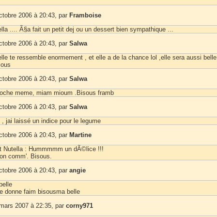
ctobre 2006 à 20:43, par
Framboise
lla .... Ã§a fait un petit dej ou un dessert bien sympathique ...
ctobre 2006 à 20:43, par
Salwa
elle te ressemble enormement , et elle a de la chance lol ,elle sera aussi bell
sous
ctobre 2006 à 20:43, par
Salwa
toche meme, miam mioum .Bisous framb
ctobre 2006 à 20:43, par
Salwa
, jai laissé un indice pour le legume
ctobre 2006 à 20:43, par
Martine
t Nutella : Hummmmm un dÃ©lice !!!
ton comm'. Bisous.
ctobre 2006 à 20:43, par
angie
elle
 donne faim bisousma belle
 mars 2007 à 22:35, par
corny971