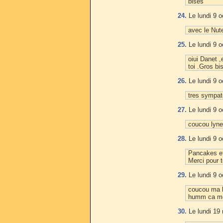
bises
24.
Le lundi 9 o
avec le Nute
25.
Le lundi 9 o
oiui Danet ,
toi .Gros bi
26.
Le lundi 9 o
tres sympa
27.
Le lundi 9 o
coucou lyne 
28.
Le lundi 9 o
Pancakes e
Merci pour 
29.
Le lundi 9 o
coucou ma b
humm ca me
30.
Le lundi 19