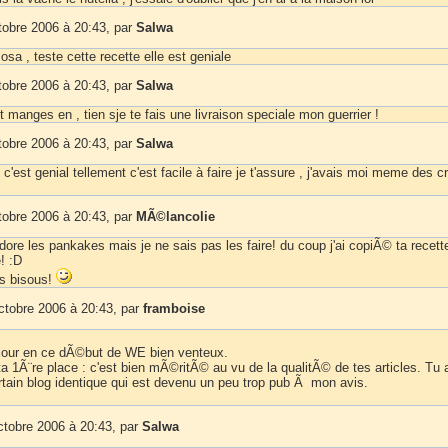
tobre 2006 à 20:43, par
Salwa
a , teste cette recette elle est geniale
tobre 2006 à 20:43, par
Salwa
t manges en , tien sje te fais une livraison speciale mon guerrier !
tobre 2006 à 20:43, par
Salwa
 c'est genial tellement c'est facile à faire je t'assure , j'avais moi meme des c
tobre 2006 à 20:43, par
MÃ©lancolie
adore les pankakes mais je ne sais pas les faire! du coup j'ai copiÃ© ta recet
e! :D
os bisous!
ctobre 2006 à 20:43, par
framboise
njour en ce dÃ©but de WE bien venteux.
a 1Ã¨re place : c'est bien mÃ©ritÃ© au vu de la qualitÃ© de tes articles. Tu 
tain blog identique qui est devenu un peu trop pub Ã mon avis.
ctobre 2006 à 20:43, par
Salwa