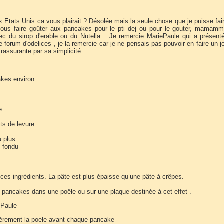
 Etats Unis ca vous plairait ? Désolée mais la seule chose que je puisse fai
vous faire goûter aux pancakes pour le pti dej ou pour le gouter, mamamm
vec du sirop d'erable ou du Nutella... Je remercie MariePaule qui a présent
e forum d'odelices , je la remercie car je ne pensais pas pouvoir en faire un jo
 rassurante par sa simplicité.
kes environ
e
ts de levure
u plus
e fondu
ces ingrédients. La pâte est plus épaisse qu’une pâte à crêpes.
s pancakes dans une poêle ou sur une plaque destinée à cet effet .
 Paule
égérement la poele avant chaque pancake