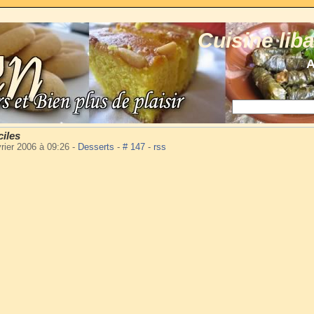
Cuisine lib
A
iles
vrier 2006 à 09:26
-
Desserts
-
# 147
-
rss