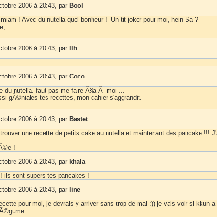
ctobre 2006 à 20:43, par
Bool
iam ! Avec du nutella quel bonheur !! Un tit joker pour moi, hein Sa ?
e,
ctobre 2006 à 20:43, par
llh
ctobre 2006 à 20:43, par
Coco
e du nutella, faut pas me faire Ã§a Ã moi ...
ssi gÃ©niales tes recettes, mon cahier s'aggrandit.
ctobre 2006 à 20:43, par
Bastet
trouver une recette de petits cake au nutella et maintenant des pancake !!! J'
Ã©e !
ctobre 2006 à 20:43, par
khala
! ils sont supers tes pancakes !
ctobre 2006 à 20:43, par
line
ecette pour moi, je devrais y arriver sans trop de mal :)) je vais voir si kkun a
 lÃ©gume