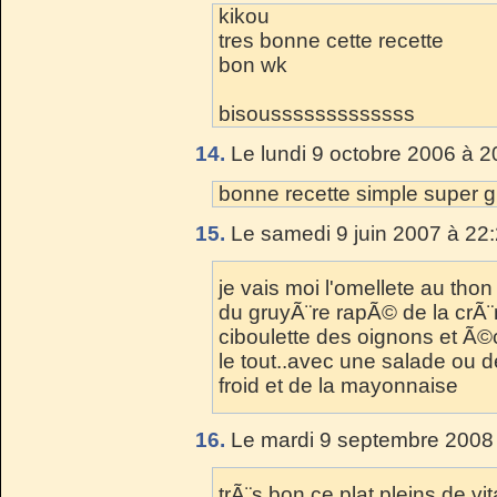
kikou
tres bonne cette recette
bon wk
bisousssssssssssss
14.
Le lundi 9 octobre 2006 à 2
bonne recette simple super 
15.
Le samedi 9 juin 2007 à 22:
je vais moi l'omellete au th
du gruyÃ¨re rapÃ© de la crÃ¨
ciboulette des oignons et Ã©
le tout..avec une salade ou
froid et de la mayonnaise
16.
Le mardi 9 septembre 2008 
trÃ¨s bon ce plat pleins de v