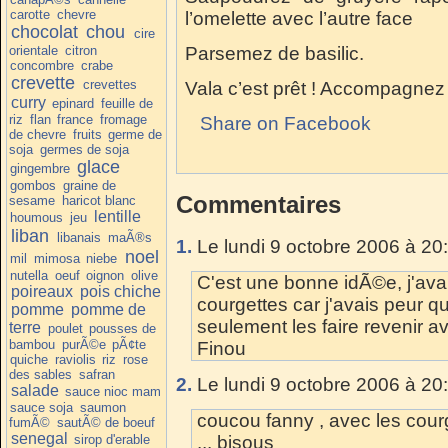
carotte
chevre
l’omelette avec l’autre face
chocolat
chou
cire
orientale
citron
Parsemez de basilic.
concombre
crabe
crevette
crevettes
Vala c’est prêt ! Accompagnez
curry
epinard
feuille de
riz
flan
france
fromage
Share on Facebook
de chevre
fruits
germe de
soja
germes de soja
glace
gingembre
gombos
graine de
Commentaires
sesame
haricot blanc
lentille
houmous
jeu
liban
libanais
maÃ®s
1.
Le lundi 9 octobre 2006 à 20
noel
mil
mimosa
niebe
nutella
oeuf
oignon
olive
C'est une bonne idÃ©e, j'av
poireaux
pois chiche
courgettes car j'avais peur que
pomme
pomme de
seulement les faire revenir ava
terre
poulet
pousses de
bambou
purÃ©e
pÃ¢te
Finou
quiche
raviolis
riz
rose
des sables
safran
2.
Le lundi 9 octobre 2006 à 20
salade
sauce nioc mam
sauce soja
saumon
coucou fanny , avec les cour
fumÃ©
sautÃ© de boeuf
senegal
sirop d'erable
... bisous