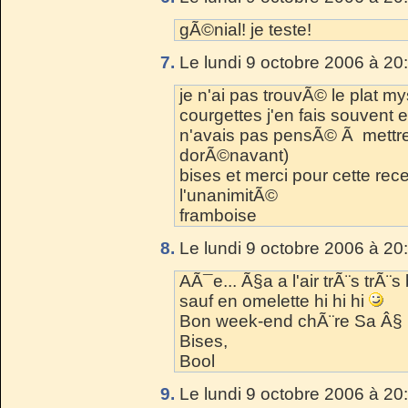
gÃ©nial! je teste!
7.
Le lundi 9 octobre 2006 à 20
je n'ai pas trouvÃ© le plat my
courgettes j'en fais souvent et
n'avais pas pensÃ© Ã mettre 
dorÃ©navant)
bises et merci pour cette recet
l'unanimitÃ©
framboise
8.
Le lundi 9 octobre 2006 à 20
AÃ¯e... Ã§a a l'air trÃ¨s trÃ¨s 
sauf en omelette hi hi hi
Bon week-end chÃ¨re Sa Â§
Bises,
Bool
9.
Le lundi 9 octobre 2006 à 20