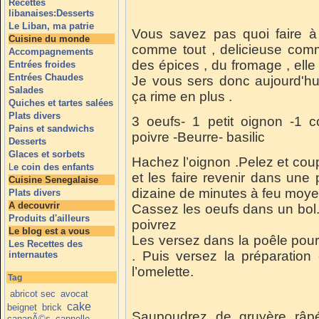
Recettes
libanaises:Desserts
Le Liban, ma patrie
Vous savez pas quoi faire à 
Cuisine du monde
comme tout , delicieuse comm
Accompagnements
des épices , du fromage , elle 
Entrées froides
Entrées Chaudes
Je vous sers donc aujourd'hui
Salades
ça rime en plus .
Quiches et tartes salées
Plats divers
3 oeufs- 1 petit oignon -1 c
Pains et sandwichs
poivre -Beurre- basilic
Desserts
Glaces et sorbets
Hachez l’oignon .Pelez et cou
L
e coin des enfants
et les faire revenir dans un
Cuisine Senegalaise
dizaine de minutes à feu moye
Plats divers
A decouvrir
Cassez les oeufs dans un bol. 
Produits d'ailleurs
poivrez
Le blog est a vous
Les versez dans la poêle pour f
Les Recettes des
. Puis versez la préparation
internautes
l’omelette.
Tag
abricot sec
avocat
cake
beignet
brick
Saupoudrez de gruyère râp
canapÃ©s
cannelle