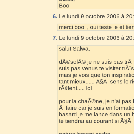
Bool
6.
Le lundi 9 octobre 2006 à 20
merci bool , oui teste le et t
7.
Le lundi 9 octobre 2006 à 20
salut Salwa,
dÃ©solÃ© je ne suis pas trÃ
suis pas venus te visiter trÃ¨
mais je vois que ton inspirati
tant mieux...... Ã§Ã sens le ri
rÃ¢lent..... lol
pour la chaÃ®ne, je n'ai pas b
Ã faire car je suis en formati
hasard je me lance dans un bl
te tiendrai au courant si Ã§Ã 