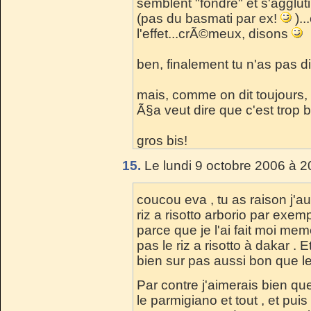
semblent "fondre" et s'aggluti
(pas du basmati par ex!
)..
l'effet...crÃ©meux, disons
ben, finalement tu n'as pas dit
mais, comme on dit toujours,
Ã§a veut dire que c'est trop 
gros bis!
15.
Le lundi 9 octobre 2006 à 2
coucou eva , tu as raison j'au
riz a risotto arborio par exempl
parce que je l'ai fait moi mem
pas le riz a risotto à dakar .
bien sur pas aussi bon que le 
Par contre j'aimerais bien qu
le parmigiano et tout , et puis