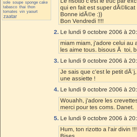
Le risotto c'est le truc par e
sole
soupe
sponge cake
qui en fait est super dÃ©licat e
tabasco
thai
thon
tomates
vin
yaourt
Bonne idÃ©e :))
zaatar
Bon Vendredi !!!!
2.
Le lundi 9 octobre 2006 à 20
miam miam, j'adore celui au a
les aime tous. bisous Ã toi,
3.
Le lundi 9 octobre 2006 à 20
Je sais que c'est le petit dÃ
une assiette !
4.
Le lundi 9 octobre 2006 à 20
Wouahh, j'adore les crevettes
merci pour tes coms. Danet.
5.
Le lundi 9 octobre 2006 à 20
Hum, ton rizotto a l'air divin !
Bises,