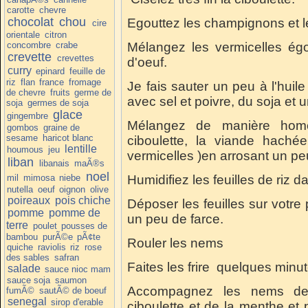
carotte
chevre
chocolat
chou
Egouttez les champignons et 
cire
orientale
citron
concombre
crabe
Mélangez les vermicelles ég
crevette
crevettes
d'oeuf.
curry
epinard
feuille de
riz
flan
france
fromage
Je fais sauter un peu à l'huil
de chevre
fruits
germe de
avec sel et poivre, du soja et 
soja
germes de soja
glace
gingembre
Mélangez de manière homo
gombos
graine de
sesame
haricot blanc
ciboulette, la viande haché
lentille
houmous
jeu
vermicelles )en arrosant un pe
liban
libanais
maÃ®s
noel
mil
mimosa
niebe
Humidifiez les feuilles de riz
nutella
oeuf
oignon
olive
poireaux
pois chiche
Déposer les feuilles sur votre 
pomme
pomme de
un peu de farce.
terre
poulet
pousses de
bambou
purÃ©e
pÃ¢te
Rouler les nems
quiche
raviolis
riz
rose
des sables
safran
Faites les frire quelques minu
salade
sauce nioc mam
sauce soja
saumon
Accompagnez les nems de 
fumÃ©
sautÃ© de boeuf
senegal
sirop d'erable
ciboulette et de la menthe et