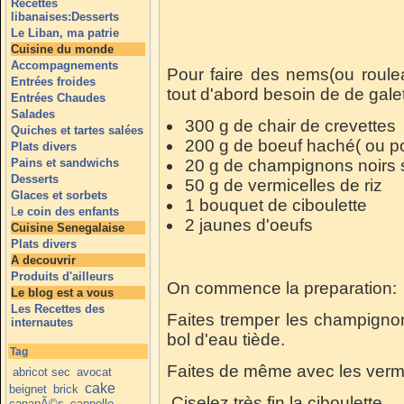
Recettes
libanaises:Desserts
Le Liban, ma patrie
Cuisine du monde
Accompagnements
Pour faire des nems(ou roulea
Entrées froides
tout d'abord besoin de de galet
Entrées Chaudes
Salades
300 g de chair de crevettes
Quiches et tartes salées
200 g de boeuf haché( ou po
Plats divers
Pains et sandwichs
20 g de champignons noirs
Desserts
50 g de vermicelles de riz
Glaces et sorbets
1 bouquet de ciboulette
L
e coin des enfants
2 jaunes d'oeufs
Cuisine Senegalaise
Plats divers
A decouvrir
Produits d'ailleurs
On commence la preparation:
Le blog est a vous
Les Recettes des
Faites tremper les champigno
internautes
bol d'eau tiède.
Tag
Faites de même avec les vermi
abricot sec
avocat
cake
beignet
brick
Ciselez très fin la ciboulette.
canapÃ©s
cannelle