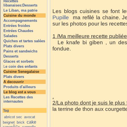
Recettes
libanaises:Desserts
Le Liban, ma patrie
Les blogs cuisines se font 
Cuisine du monde
Pupille
ma refilé la chaine. J
Accompagnements
sur les photos pour les recette
Entrées froides
Entrées Chaudes
1 /Ma meilleure recette publiée
Salades
Quiches et tartes salées
Le knafe bi giben , un dess
Plats divers
fondue.
Pains et sandwichs
Desserts
Glaces et sorbets
L
e coin des enfants
Cuisine Senegalaise
Plats divers
A decouvrir
Produits d'ailleurs
Le blog est a vous
.
Les Recettes des
internautes
2/La photo dont je suis le plus 
la terrine de thon aux courgett
Tag
abricot sec
avocat
cake
beignet
brick
canapÃ©s
cannelle