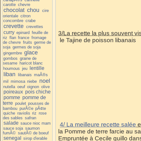
carotte
chevre
chocolat
chou
cire
orientale
citron
concombre
crabe
crevette
crevettes
curry
3/La recette la plus souvent vi
epinard
feuille de
riz
flan
france
fromage
le Tajine de poisson libanais
de chevre
fruits
germe de
soja
germes de soja
glace
gingembre
gombos
graine de
sesame
haricot blanc
lentille
houmous
jeu
liban
libanais
maÃ®s
noel
mil
mimosa
niebe
nutella
oeuf
oignon
olive
poireaux
pois chiche
pomme
pomme de
terre
poulet
pousses de
bambou
purÃ©e
pÃ¢te
quiche
raviolis
riz
rose
des sables
safran
salade
sauce nioc mam
4/
La meilleure recette salée
e
sauce soja
saumon
la Pomme de terre farcie au sa
fumÃ©
sautÃ© de boeuf
Empruntée à Cecile guillo dans
senegal
sirop d'erable