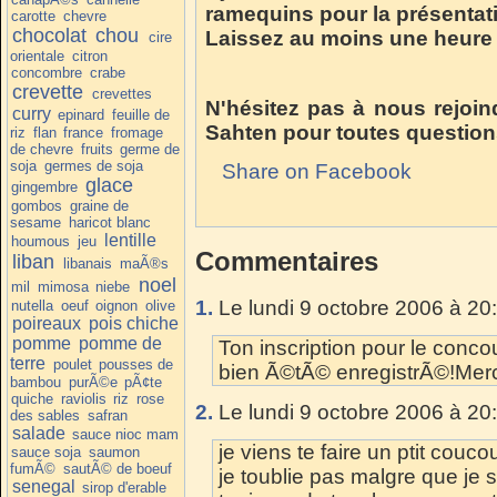
ramequins pour la présentat
carotte
chevre
chocolat
chou
Laissez au moins une heure a
cire
orientale
citron
concombre
crabe
crevette
crevettes
N'hésitez pas à nous rejoin
curry
epinard
feuille de
Sahten pour toutes question
riz
flan
france
fromage
de chevre
fruits
germe de
soja
germes de soja
Share on Facebook
glace
gingembre
gombos
graine de
sesame
haricot blanc
lentille
houmous
jeu
Commentaires
liban
libanais
maÃ®s
noel
mil
mimosa
niebe
1.
Le lundi 9 octobre 2006 à 20
nutella
oeuf
oignon
olive
poireaux
pois chiche
pomme
pomme de
Ton inscription pour le co
terre
poulet
pousses de
bien Ã©tÃ© enregistrÃ©!Merci
bambou
purÃ©e
pÃ¢te
quiche
raviolis
riz
rose
2.
Le lundi 9 octobre 2006 à 20
des sables
safran
salade
sauce nioc mam
je viens te faire un ptit couco
sauce soja
saumon
fumÃ©
sautÃ© de boeuf
je toublie pas malgre que je s
senegal
sirop d'erable