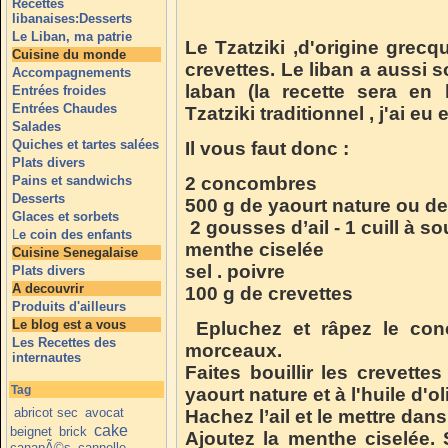
Recettes
libanaises:Desserts
Le Liban, ma patrie
Le Tzatziki ,d'origine grecqu
Cuisine du monde
crevettes. Le liban a aussi so
Accompagnements
laban (la recette sera en
Entrées froides
Entrées Chaudes
Tzatziki traditionnel , j'ai eu
Salades
Quiches et tartes salées
Il vous faut donc :
Plats divers
Pains et sandwichs
2 concombres
Desserts
500 g de yaourt nature ou d
Glaces et sorbets
2 gousses d’ail - 1 cuill à so
L
e coin des enfants
menthe ciselée
Cuisine Senegalaise
sel . poivre
Plats divers
A decouvrir
100 g de crevettes
Produits d'ailleurs
Le blog est a vous
Epluchez et râpez le con
Les Recettes des
morceaux.
internautes
Faites bouillir les crevette
Tag
yaourt nature et à l'huile d'ol
abricot sec
avocat
Hachez l’ail et le mettre dan
cake
beignet
brick
Ajoutez la menthe ciselée. 
canapÃ©s
cannelle