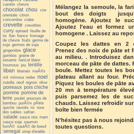
carotte
chevre
Mélangez la semoule, la fari
chocolat
chou
cire
bout des doigts jusqu'
orientale
citron
homogène. Ajoutez le sucr
concombre
crabe
crevette
crevettes
Ajoutez l'eau et formez u
curry
epinard
feuille de
homogene . Laissez au repos
riz
flan
france
fromage
de chevre
fruits
germe de
Coupez les dattes en 2 et
soja
germes de soja
glace
Prenez des noix de pâte et 
gingembre
gombos
graine de
au milieu. . Introduisez d
sesame
haricot blanc
morceau de pâte de dattes.
lentille
houmous
jeu
boule. Mettez toutes les b
liban
libanais
maÃ®s
plateau allant au four. Pré
noel
mil
mimosa
niebe
nutella
oeuf
oignon
olive
Piquez les boules de pâte av
poireaux
pois chiche
20 mn à température élevé
pomme
pomme de
puis parsemez les de sucr
terre
poulet
pousses de
chauds. Laissez refroidir su
bambou
purÃ©e
pÃ¢te
quiche
raviolis
riz
rose
boîte bien fermée
des sables
safran
salade
sauce nioc mam
N'hésitez pas à nous rejoind
sauce soja
saumon
toutes questions.
fumÃ©
sautÃ© de boeuf
senegal
sirop d'erable