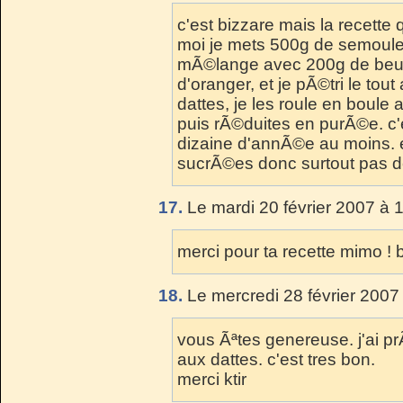
c'est bizzare mais la recette q
moi je mets 500g de semoule f
mÃ©lange avec 200g de beurre
d'oranger, et je pÃ©tri le tout
dattes, je les roule en boul
puis rÃ©duites en purÃ©e. c'
dizaine d'annÃ©e au moins. e
sucrÃ©es donc surtout pas d
17.
Le mardi 20 février 2007 à 
merci pour ta recette mimo ! 
18.
Le mercredi 28 février 2007
vous Ãªtes genereuse. j'ai 
aux dattes. c'est tres bon.
merci ktir