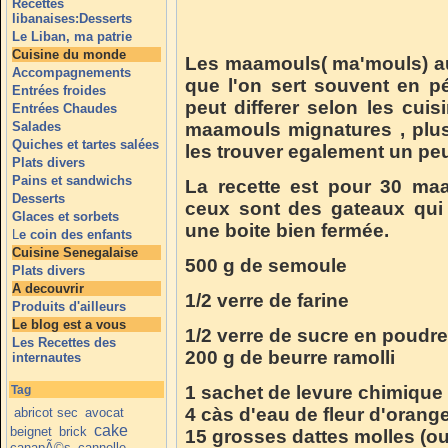
Recettes
libanaises:Desserts
Le Liban, ma patrie
Cuisine du monde
Les maamouls( ma'mouls) au
Accompagnements
que l'on sert souvent en pér
Entrées froides
peut differer selon les cuis
Entrées Chaudes
Salades
maamouls mignatures , plu
Quiches et tartes salées
les trouver egalement un peu 
Plats divers
Pains et sandwichs
La recette est pour 30 ma
Desserts
ceux sont des gateaux qui
Glaces et sorbets
une boite bien fermée.
L
e coin des enfants
Cuisine Senegalaise
500 g de semoule
Plats divers
A decouvrir
1/2 verre de farine
Produits d'ailleurs
Le blog est a vous
1/2 verre de sucre en poudre
Les Recettes des
200 g de beurre ramolli
internautes
1 sachet de levure chimique
Tag
4 càs d'eau de fleur d'orang
abricot sec
avocat
cake
beignet
brick
15 grosses dattes molles (ou
canapÃ©s
cannelle