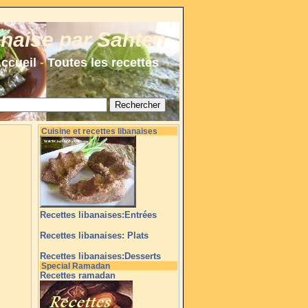
anaise par Sahten
ccueil
-
Toutes les recettes
Cuisine et recettes libanaises
Recettes libanaises:Entrées
Recettes libanaises: Plats
Recettes libanaises:Desserts
Special Ramadan
Recettes ramadan