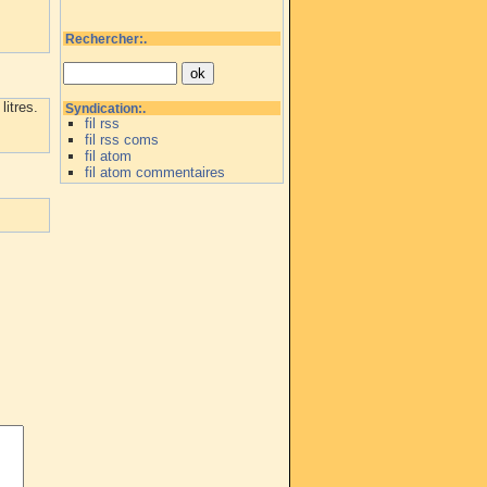
Rechercher:.
litres.
Syndication:.
fil rss
fil rss coms
fil atom
fil atom commentaires