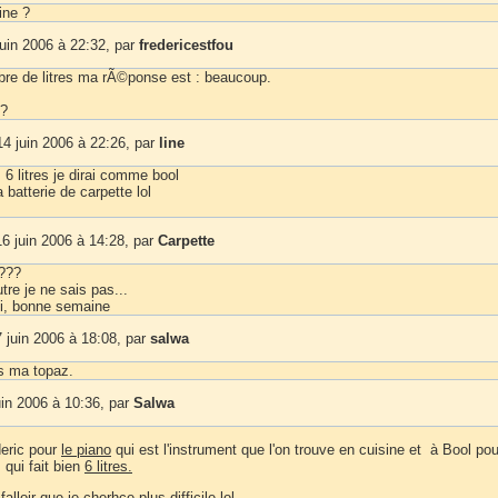
ine ?
uin 2006 à 22:32, par
fredericestfou
bre de litres ma rÃ©ponse est : beaucoup.
 ?
4 juin 2006 à 22:26, par
line
6 litres je dirai comme bool
a batterie de carpette lol
6 juin 2006 à 14:28, par
Carpette
e???
utre je ne sais pas...
i, bonne semaine
juin 2006 à 18:08, par
salwa
ous ma topaz.
uin 2006 à 10:36, par
Salwa
deric pour
le piano
qui est l'instrument que l'on trouve en cuisine et à Bool pou
qui fait bien
6 litres.
alloir que je cherhce plus difficile lol