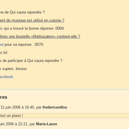
eme de Qui saura repondre ?
ent de musique est utilisé en cuisine ?
ic
qui a trouvé la bonne réponse :0004:
itres une bouteille «Mathusalem» contient-elle ?
ol
pour sa reponse. :0070:
s lol
s de participer à Qui saura repondre ?
s supers. bisous
acebook
res
11 juin 2006 à 16:40, par
fredericestfou
'est un piano !
uin 2006 à 22:21, par
Marie-Laure