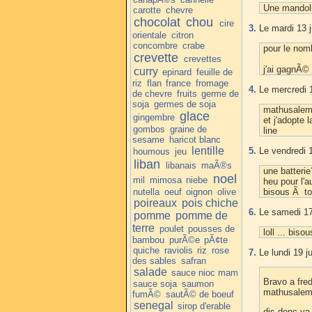
Une mandol
carotte
chevre
chocolat
chou
cire
3.
Le mardi 13 j
orientale
citron
concombre
crabe
pour le nom
crevette
crevettes
j'ai gagnÃ©
curry
epinard
feuille de
riz
flan
france
fromage
4.
Le mercredi 1
de chevre
fruits
germe de
soja
germes de soja
mathusalem 
glace
gingembre
et j'adopte l
gombos
graine de
line
sesame
haricot blanc
lentille
5.
Le vendredi 1
houmous
jeu
liban
libanais
maÃ®s
une batteri
noel
mil
mimosa
niebe
heu pour l'a
nutella
oeuf
oignon
olive
bisous Ã to
poireaux
pois chiche
6.
Le samedi 17 
pomme
pomme de
terre
poulet
pousses de
loll ... bis
bambou
purÃ©e
pÃ¢te
quiche
raviolis
riz
rose
7.
Le lundi 19 j
des sables
safran
salade
sauce nioc mam
Bravo a fre
sauce soja
saumon
mathusalem 
fumÃ©
sautÃ© de boeuf
senegal
sirop d'erable
dis donc va f