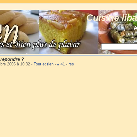
Cuisine lib
A
 repondre ?
mbre 2005 à 10:32
-
Tout et rien
-
# 41
-
rss