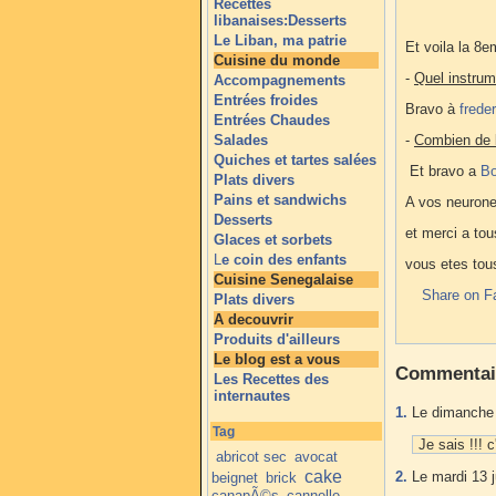
Recettes
libanaises:Desserts
Le Liban, ma patrie
Et voila la 8
Cuisine du monde
-
Quel instrum
Accompagnements
Entrées froides
Bravo à
freder
Entrées Chaudes
Salades
-
Combien de l
Quiches et tartes salées
Et bravo a
Bo
Plats divers
Pains et sandwichs
A vos neurone
Desserts
et merci a tou
Glaces et sorbets
L
e coin des enfants
vous etes tou
Cuisine Senegalaise
Share on F
Plats divers
A decouvrir
Produits d'ailleurs
Le blog est a vous
Commentai
Les Recettes des
internautes
1.
Le dimanche 
Tag
Je sais !!! c
abricot sec
avocat
cake
2.
Le mardi 13 j
beignet
brick
canapÃ©s
cannelle