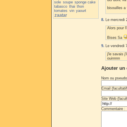
sole
soupe
sponge cake
tabasco
thai
thon
bisouilles a
tomates
vin
yaourt
zaatar
8.
Le mercredi 2
Alors pour l
Bises Sa
9.
Le vendredi 7
j'le savais 
ouinnnn
Ajouter un
Nom ou pseudo
Email (facultatif
Site Web (faculta
Commentaire :