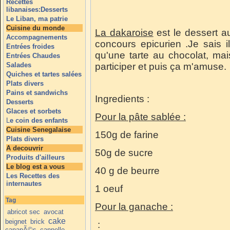
Recettes
libanaises:Desserts
Le Liban, ma patrie
Cuisine du monde
La dakaroise
est le dessert au
Accompagnements
concours epicurien .Je sais i
Entrées froides
qu'une tarte au chocolat, mai
Entrées Chaudes
Salades
participer et puis ça m'amuse.
Quiches et tartes salées
Plats divers
Pains et sandwichs
Ingredients :
Desserts
Glaces et sorbets
Pour la pâte sablée :
L
e coin des enfants
Cuisine Senegalaise
150g de farine
Plats divers
A decouvrir
50g de sucre
Produits d'ailleurs
Le blog est a vous
40 g de beurre
Les Recettes des
internautes
1 oeuf
Tag
Pour la ganache :
abricot sec
avocat
cake
beignet
brick
:
canapÃ©s
cannelle