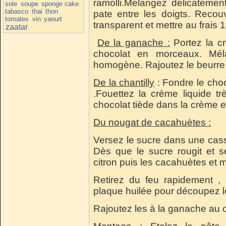
ramolli.Melangez delicatement 
sole
soupe
sponge cake
tabasco
thai
thon
pate entre les doigts. Recou
tomates
vin
yaourt
transparent et mettre au frais 1
zaatar
De la ganache :
Portez la cr
chocolat en morceaux. Mél
homogène. Rajoutez le beurre h
De la chantilly
: Fondre le choc
.Fouettez la crème liquide trè
chocolat tiède dans la crème e
Du nougat de cacahuètes :
Versez le sucre dans une cass
Dès que le sucre rougit et se 
citron puis les cacahuètes et 
Retirez du feu rapidement , 
plaque huilée pour découpez le
Rajoutez les à la ganache au 