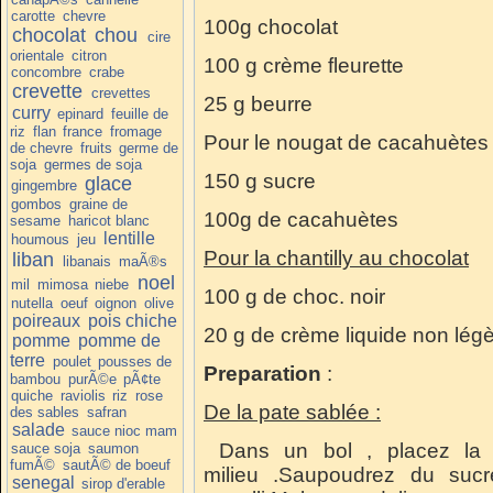
carotte
chevre
100g chocolat
chocolat
chou
cire
orientale
citron
100 g crème fleurette
concombre
crabe
crevette
crevettes
25 g beurre
curry
epinard
feuille de
riz
flan
france
fromage
Pour le nougat de cacahuètes
de chevre
fruits
germe de
soja
germes de soja
150 g sucre
glace
gingembre
gombos
graine de
100g de cacahuètes
sesame
haricot blanc
lentille
houmous
jeu
Pour la chantilly au chocolat
liban
libanais
maÃ®s
noel
mil
mimosa
niebe
100 g de choc. noir
nutella
oeuf
oignon
olive
poireaux
pois chiche
20 g de crème liquide non lég
pomme
pomme de
terre
poulet
pousses de
Preparation
:
bambou
purÃ©e
pÃ¢te
quiche
raviolis
riz
rose
De la pate sablée :
des sables
safran
salade
sauce nioc mam
Dans un bol , placez la f
sauce soja
saumon
fumÃ©
sautÃ© de boeuf
milieu .Saupoudrez du sucre
senegal
sirop d'erable