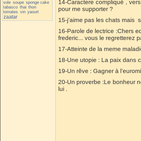
14-Caractere compliqué , versa
sole
soupe
sponge cake
tabasco
thai
thon
pour me supporter ?
tomates
vin
yaourt
zaatar
15-j’aime pas les chats mais 
16-Parole de lectrice :Chers ed
frederic... vous le regretterez 
17-Atteinte de la meme maladie
18-Une utopie : La paix dans 
19-Un rêve : Gagner à l’euromil
20-Un proverbe :Le bonheur ne
lui .