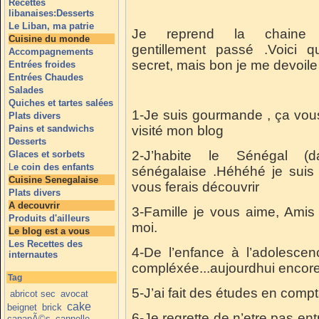
Recettes
libanaises:Desserts
Le Liban, ma patrie
Je reprend la chaine
Cuisine du monde
gentillement passé .Voici q
Accompagnements
secret, mais bon je me devoile 
Entrées froides
Entrées Chaudes
Salades
Quiches et tartes salées
1-Je suis gourmande , ça vous
Plats divers
Pains et sandwichs
visité mon blog
Desserts
2-J’habite le Sénégal 
Glaces et sorbets
L
e coin des enfants
sénégalaise .Héhéhé je suis 
Cuisine Senegalaise
vous ferais découvrir
Plats divers
A decouvrir
3-Famille je vous aime, Amis 
Produits d'ailleurs
moi.
Le blog est a vous
Les Recettes des
4-De l’enfance à l’adolescen
internautes
compléxée...aujourdhui encore d’a
Tag
5-J’ai fait des études en compta
abricot sec
avocat
cake
beignet
brick
6-Je regrette de n’etre pas en
canapÃ©s
cannelle