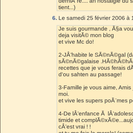
derniÃ¨re.... ah nostalgie du
tient...)
6.
Le samedi 25 février 2006 à 
Je suis gourmande , Ã§a vou
deja visitÃ© mon blog
et vive Mc do!
2-JÂ’habite le SÃ©nÃ©gal (da
sÃ©nÃ©galaise .HÃ©hÃ©hÃ© j
recettes que je vous ferais d
d'ou sahten au passage!
3-Famille je vous aime, Amis 
moi.
et vive les supers poÃ¨mes 
4-De lÂ’enfance Ã lÂ’adoles
timide et complÃ©xÃ©e...aujou
cÂ’est vrai ! !