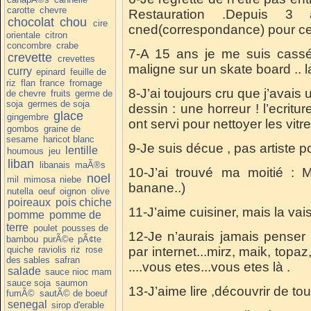
carotte
chevre
Restauration .Depuis 3
chocolat
chou
cire
cned(correspondance) pour ce 
orientale
citron
concombre
crabe
7-A 15 ans je me suis cassé
crevette
crevettes
maligne sur un skate board .. 
curry
epinard
feuille de
riz
flan
france
fromage
8-J’ai toujours cru que j’avais 
de chevre
fruits
germe de
soja
germes de soja
dessin : une horreur ! l’ecritur
glace
gingembre
ont servi pour nettoyer les vit
gombos
graine de
sesame
haricot blanc
9-Je suis décue , pas artiste p
lentille
houmous
jeu
liban
libanais
maÃ®s
10-J’ai trouvé ma moitié : Mar
noel
mil
mimosa
niebe
banane..)
nutella
oeuf
oignon
olive
poireaux
pois chiche
11-J’aime cuisiner, mais la vai
pomme
pomme de
terre
poulet
pousses de
12-Je n’aurais jamais penser
bambou
purÃ©e
pÃ¢te
quiche
raviolis
riz
rose
par internet...mirz, maik, topaz
des sables
safran
....vous etes...vous etes là .
salade
sauce nioc mam
sauce soja
saumon
13-J’aime lire ,découvrir de tou
fumÃ©
sautÃ© de boeuf
senegal
sirop d'erable