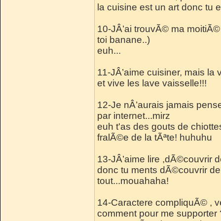
la cuisine est un art donc tu es
10-JÂ’ai trouvÃ© ma moitiÃ© : 
toi banane..)
euh...
11-JÂ’aime cuisiner, mais la 
et vive les lave vaisselle!!!
12-Je nÂ’aurais jamais pense
par internet...mirz
euh t'as des gouts de chiotte
fralÃ©e de la tÃªte! huhuhu
13-JÂ’aime lire ,dÃ©couvrir de
donc tu ments dÃ©couvrir de
tout...mouahaha!
14-Caractere compliquÃ© , ver
comment pour me supporter 