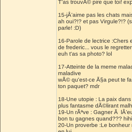
T'as trouvÃ© pire que toi! exp
15-jÂ’aime pas les chats mai
ah oui?!? et pas Virgule?!? (sm
parle! :D)
16-Parole de lectrice :Chers 
de frederic... vous le regrett
euh t'as sa photo? lol
17-Atteinte de la meme malad
maladive
wÃ© qu'est-ce Ã§a peut te fai
ton paquet? mdr
18-Une utopie : La paix dan
plus fantasme dÃ©lirant mal
19-Un rÃªve : Gagner Ã lÂ’eur
bon tu gagnes quand??? hihih
20-Un proverbe :Le bonheur n
en lui .