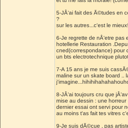
et tu me fais la morale! (com
5-JÂ’ai fait des Ã©tudes en c
?
sur les autres...c'est le mieux!
6-Je regrette de nÂ’etre pas
hotellerie Restauration .Depui
cned(correspondance) pour c
un bts electrotechnique pluto
7-A 15 ans je me suis cassÃ©
maline sur un skate board .. 
j'imagine...hihihihahahahou
8-JÂ’ai toujours cru que jÂ’av
mise au dessin : une horreur !
dernier essai ont servi pour n
au moins t'as fait tes vitres c'
9-Je suis dÃ©cue , pas artist