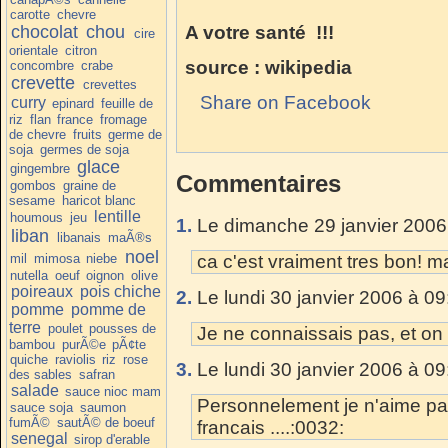
carotte
chevre
chocolat
chou
A votre santé !!!
cire
orientale
citron
source : wikipedia
concombre
crabe
crevette
crevettes
Share on Facebook
curry
epinard
feuille de
riz
flan
france
fromage
de chevre
fruits
germe de
soja
germes de soja
glace
gingembre
Commentaires
gombos
graine de
sesame
haricot blanc
lentille
houmous
jeu
1.
Le dimanche 29 janvier 2006
liban
libanais
maÃ®s
noel
mil
mimosa
niebe
ca c'est vraiment tres bon! mai
nutella
oeuf
oignon
olive
poireaux
pois chiche
2.
Le lundi 30 janvier 2006 à 09
pomme
pomme de
terre
poulet
pousses de
Je ne connaissais pas, et on
bambou
purÃ©e
pÃ¢te
quiche
raviolis
riz
rose
3.
Le lundi 30 janvier 2006 à 09
des sables
safran
salade
sauce nioc mam
Personnelement je n'aime pas 
sauce soja
saumon
fumÃ©
sautÃ© de boeuf
francais ....:0032:
senegal
sirop d'erable