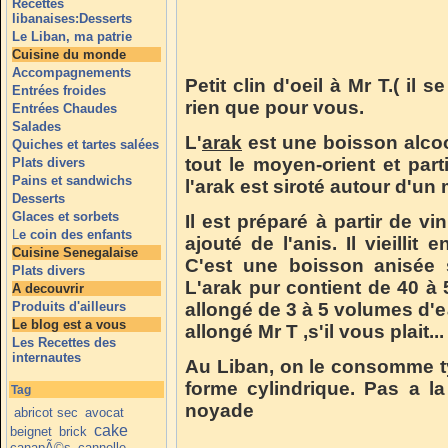
Recettes
libanaises:Desserts
Le Liban, ma patrie
Cuisine du monde
Accompagnements
Petit clin d'oeil à Mr T.( il 
Entrées froides
rien que pour vous.
Entrées Chaudes
Salades
L'
arak
est une boisson alcoo
Quiches et tartes salées
tout le moyen-orient et par
Plats divers
Pains et sandwichs
l'arak est siroté autour d'un
Desserts
Glaces et sorbets
Il est préparé à partir de vi
L
e coin des enfants
ajouté de l'anis. Il vieillit
Cuisine Senegalaise
C'est une boisson anisée s
Plats divers
L'arak pur contient de 40 à 
A decouvrir
Produits d'ailleurs
allongé de 3 à 5 volumes d'ea
Le blog est a vous
allongé Mr T ,s'il vous plait...
Les Recettes des
internautes
Au Liban, on le consomme t
forme cylindrique. Pas a la
Tag
noyade
abricot sec
avocat
cake
beignet
brick
canapÃ©s
cannelle