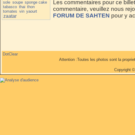
Les commentaires pour ce billet
sole
soupe
sponge cake
tabasco
thai
thon
commentaire, veuillez nous rejoi
tomates
vin
yaourt
FORUM DE SAHTEN
pour y a
zaatar
DotClear
Attention :Toutes les photos sont la propri
Copyright 