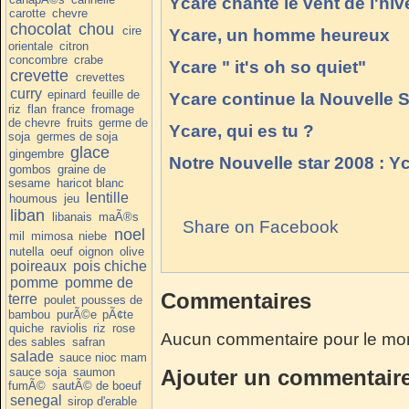
Ycare chante le vent de l'hiv
carotte
chevre
chocolat
chou
cire
Ycare, un homme heureux
orientale
citron
concombre
crabe
Ycare " it's oh so quiet"
crevette
crevettes
curry
epinard
feuille de
Ycare continue la Nouvelle S
riz
flan
france
fromage
de chevre
fruits
germe de
Ycare, qui es tu ?
soja
germes de soja
glace
gingembre
Notre Nouvelle star 2008 : Y
gombos
graine de
sesame
haricot blanc
lentille
houmous
jeu
liban
libanais
maÃ®s
Share on Facebook
noel
mil
mimosa
niebe
nutella
oeuf
oignon
olive
poireaux
pois chiche
pomme
pomme de
Commentaires
terre
poulet
pousses de
bambou
purÃ©e
pÃ¢te
quiche
raviolis
riz
rose
Aucun commentaire pour le mo
des sables
safran
salade
sauce nioc mam
Ajouter un commentair
sauce soja
saumon
fumÃ©
sautÃ© de boeuf
senegal
sirop d'erable