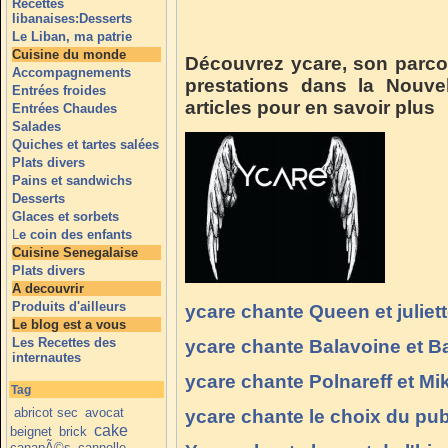
Recettes
libanaises:Desserts
Le Liban, ma patrie
Cuisine du monde
Découvrez ycare, son parco
Accompagnements
prestations dans la Nouve
Entrées froides
articles pour en savoir plus
Entrées Chaudes
Salades
Quiches et tartes salées
Plats divers
Pains et sandwichs
Desserts
Glaces et sorbets
L
e coin des enfants
Cuisine Senegalaise
Plats divers
A decouvrir
Produits d'ailleurs
ycare chante Queen et juliet
Le blog est a vous
Les Recettes des
ycare chante Balavoine et 
internautes
ycare chante Polnareff et Mi
Tag
abricot sec
avocat
ycare chante le choix du pub
cake
beignet
brick
canapÃ©s
cannelle