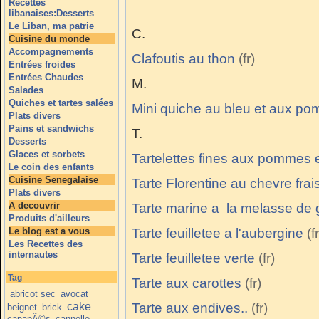
Recettes
libanaises:Desserts
Le Liban, ma patrie
C.
Cuisine du monde
Accompagnements
Clafoutis au thon
Entrées froides
Entrées Chaudes
M.
Salades
Quiches et tartes salées
Mini quiche au bleu et aux p
Plats divers
Pains et sandwichs
T.
Desserts
Glaces et sorbets
Tartelettes fines aux pommes 
L
e coin des enfants
Cuisine Senegalaise
Tarte Florentine au chevre frai
Plats divers
A decouvrir
Tarte marine a la melasse de
Produits d'ailleurs
Le blog est a vous
Tarte feuilletee a l'aubergine
Les Recettes des
internautes
Tarte feuilletee verte
Tag
Tarte aux carottes
abricot sec
avocat
cake
Tarte aux endives..
beignet
brick
canapÃ©s
cannelle