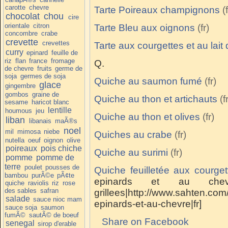
carotte
chevre
Tarte Poireaux champignons
chocolat
chou
cire
orientale
citron
Tarte Bleu aux oignons
concombre
crabe
crevette
crevettes
Tarte aux courgettes et au lait
curry
epinard
feuille de
riz
flan
france
fromage
Q.
de chevre
fruits
germe de
soja
germes de soja
Quiche au saumon fumé
glace
gingembre
gombos
graine de
Quiche au thon et artichauts
sesame
haricot blanc
lentille
houmous
jeu
Quiche au thon et olives
liban
libanais
maÃ®s
noel
mil
mimosa
niebe
Quiches au crabe
nutella
oeuf
oignon
olive
poireaux
pois chiche
Quiche au surimi
pomme
pomme de
terre
poulet
pousses de
Quiche feuilletée aux courget
bambou
purÃ©e
pÃ¢te
epinards et au chev
quiche
raviolis
riz
rose
des sables
safran
grillees|http://www.sahten.co
salade
sauce nioc mam
epinards-et-au-chevre|fr]
sauce soja
saumon
fumÃ©
sautÃ© de boeuf
Share on Facebook
senegal
sirop d'erable