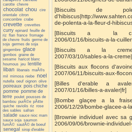
carotte
chevre
chocolat
chou
[Biscuits de p
cire
orientale
citron
d'hibiscus|http://www.sahten.
concombre
crabe
de-polenta-a-la-fleur-d-hibiscus
crevette
crevettes
curry
epinard
feuille de
[Biscuits a la cuiller
riz
flan
france
fromage
2006/01/16/biscuits-a-la-cuiller-
de chevre
fruits
germe de
soja
germes de soja
glace
[Biscuits a la creme|htt
gingembre
gombos
graine de
2007/03/10/sables-a-la-creme|f
sesame
haricot blanc
lentille
houmous
jeu
[Biscuits aux flocons d'avoin
liban
libanais
maÃ®s
2007/06/11/biscuits-aux-flocon
noel
mil
mimosa
niebe
nutella
oeuf
oignon
olive
[Billes d'erable a avaler|
poireaux
pois chiche
2007/01/16/billes-a-avaler|fr]
pomme
pomme de
terre
poulet
pousses de
[Bombe glaçee a la fraise|
bambou
purÃ©e
pÃ¢te
quiche
raviolis
riz
rose
2006/12/29/bombe-glacee-a-la-f
des sables
safran
salade
sauce nioc mam
[Brownie individuel avec sa 
sauce soja
saumon
2006/09/06/brownie-individuel-
fumÃ©
sautÃ© de boeuf
senegal
sirop d'erable