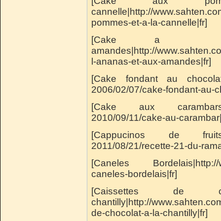
[Cake aux p
cannelle|http://www.sahten.c
pommes-et-a-la-cannelle|fr]
[Cake a l'
amandes|http://www.sahten.c
l-ananas-et-aux-amandes|fr]
[Cake fondant au chocolat|
2006/02/07/cake-fondant-au-ch
[Cake aux carambars|http
2010/09/11/cake-au-carambar|f
[Cappucinos de fruits|htt
2011/08/21/recette-21-du-rama
[Caneles Bordelais|http://
caneles-bordelais|fr]
[Caissettes 
chantilly|http://www.sahten.c
de-chocolat-a-la-chantilly|fr]