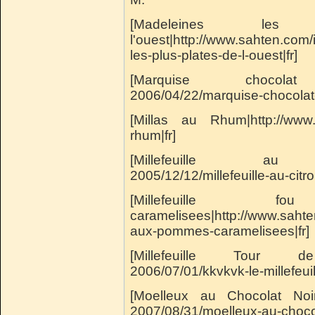
[Madeleines l
l'ouest|http://www.sahten.co
les-plus-plates-de-l-ouest|fr]
[Marquise chocolat ca
2006/04/22/marquise-chocolat-
[Millas au Rhum|http://www.
rhum|fr]
[Millefeuille au citr
2005/12/12/millefeuille-au-citron
[Millefeuill
caramelisees|http://www.sahten
aux-pommes-caramelisees|fr]
[Millefeuille Tour de P
2006/07/01/kkvkvk-le-millefeuill
[Moelleux au Chocolat Noir|
2007/08/31/moelleux-au-chocola