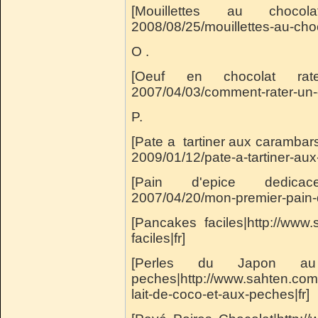
[Mouillettes au chocolat|h
2008/08/25/mouillettes-au-choc
O .
[Oeuf en chocolat rate|ht
2007/04/03/comment-rater-un-
P.
[Pate a tartiner aux carambar
2009/01/12/pate-a-tartiner-aux
[Pain d'epice dedicace|ht
2007/04/20/mon-premier-pain-d
[Pancakes faciles|http://www
faciles|fr]
[Perles du Japon a
peches|http://www.sahten.com
lait-de-coco-et-aux-peches|fr]