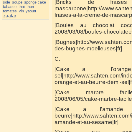
[Bricks de fra
sole
soupe
sponge cake
tabasco
thai
thon
mascarpone|http://www.sahten
tomates
vin
yaourt
fraises-a-la-creme-de-mascarp
zaatar
[Boules au chocolat coco|h
2008/03/08/boules-chocolatee-
[Bugnes|http://www.sahten.co
des-bugnes-moelleuses|fr]
C.
[Cake a l'orang
sel|http://www.sahten.com/ind
orange-et-au-beurre-demi-sel|f
[Cake marbre facile|http
2008/06/05/cake-marbre-facile|
[Cake a l'amand
beurre|http://www.sahten.com/
amande-et-au-sesame|fr]