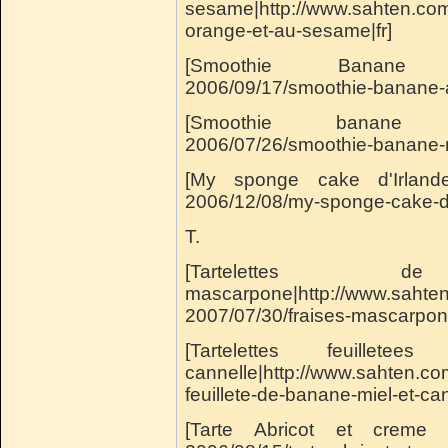
sesame|http://www.sahten.com
orange-et-au-sesame|fr]
[Smoothie Banane Anan
2006/09/17/smoothie-banane-a
[Smoothie banane mang
2006/07/26/smoothie-banane-
[My sponge cake d'Irlande|
2006/12/08/my-sponge-cake-d-i
T.
[Tartelettes
mascarpone|http://www.sahte
2007/07/30/fraises-mascarpone
[Tartelettes feuill
cannelle|http://www.sahten.c
feuillete-de-banane-miel-et-can
[Tarte Abricot et creme d