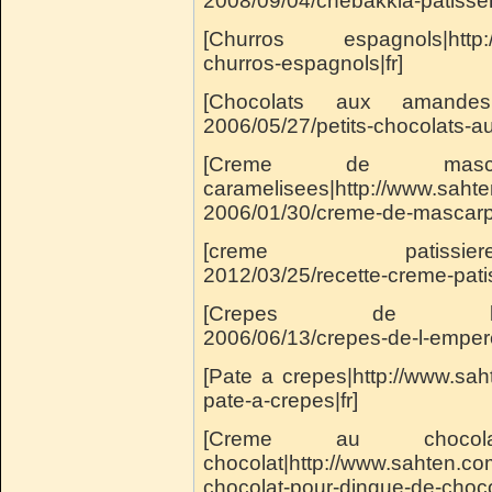
2008/09/04/chebakkia-patisser
[Churros espagnols|http://
churros-espagnols|fr]
[Chocolats aux amandes gr
2006/05/27/petits-chocolats-au
[Creme de masc
caramelisees|http://www.saht
2006/01/30/creme-de-mascarp
[creme patissiere|http:
2012/03/25/recette-creme-patis
[Crepes de l'empereu
2006/06/13/crepes-de-l-empere
[Pate a crepes|http://www.sa
pate-a-crepes|fr]
[Creme au choco
chocolat|http://www.sahten.c
chocolat-pour-dingue-de-chocol