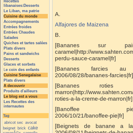
Recettes
libanaises:Desserts
Le Liban, ma patrie
A.
Cuisine du monde
Accompagnements
Alfajores de Maizena
Entrées froides
Entrées Chaudes
B.
Salades
Quiches et tartes salées
[Bananes sur p
Plats divers
caramel|http://www.sahten.co
Pains et sandwichs
perdu-sauce-caramel|fr]
Desserts
Glaces et sorbets
[Bananes farcies au choc
L
e coin des enfants
2006/08/28/bananes-farcies|fr]
Cuisine Senegalaise
Plats divers
[Bananes roti
A decouvrir
Produits d'ailleurs
marron|http://www.sahten.co
Le blog est a vous
roties-a-la-creme-de-marron|fr]
Les Recettes des
internautes
[Banoffee pie|http://
2006/10/21/banoffee-pie|fr]
Tag
abricot sec
avocat
[Beignets de banane a la c
cake
beignet
brick
2006/08/11/beignets-de-banane
canapÃ©s
cannelle