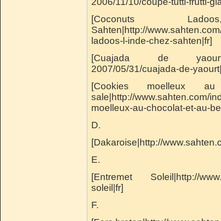
2006/11/10/coupe-tutti-frutti-gl
[Coconuts Lad
Sahten|http://www.sahten.com
ladoos-l-inde-chez-sahten|fr]
[Cuajada de yaourt|http
2007/05/31/cuajada-de-yaourt|
[Cookies moelleux a
sale|http://www.sahten.com/i
moelleux-au-chocolat-et-au-beu
D.
[Dakaroise|http://www.sahten.
E.
[Entremet Soleil|http://www
soleil|fr]
F.