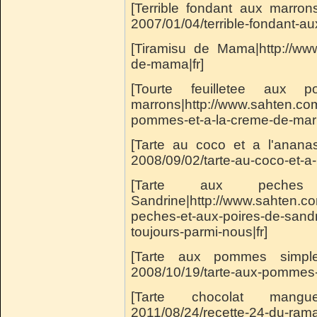
[Terrible fondant aux marron
2007/01/04/terrible-fondant-au
[Tiramisu de Mama|http://www
de-mama|fr]
[Tourte feuilletee au
marrons|http://www.sahten.co
pommes-et-a-la-creme-de-marr
[Tarte au coco et a l'ananas
2008/09/02/tarte-au-coco-et-a-
[Tarte aux pech
Sandrine|http://www.sahten.c
peches-et-aux-poires-de-sandr
toujours-parmi-nous|fr]
[Tarte aux pommes simple|h
2008/10/19/tarte-aux-pommes-s
[Tarte chocolat mangue|ht
2011/08/24/recette-24-du-rama