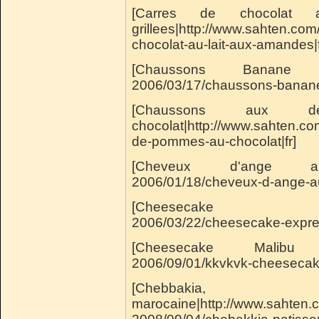
[Carres de chocolat
grillees|http://www.sahten.co
chocolat-au-lait-aux-amandes|f
[Chaussons Banane Choco
2006/03/17/chaussons-banane-
[Chaussons aux
chocolat|http://www.sahten.co
de-pommes-au-chocolat|fr]
[Cheveux d'ange au la
2006/01/18/cheveux-d-ange-au-l
[Cheesecake Express
2006/03/22/cheesecake-expres
[Cheesecake Malibu Ana
2006/09/01/kkvkvk-cheesecake
[Chebbakia, 
marocaine|http://www.sahten.