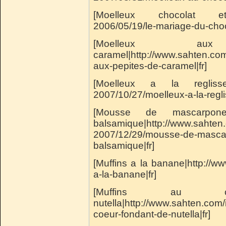
[Moelleux chocolat et c
2006/05/19/le-mariage-du-choco
[Moelleux a
caramel|http://www.sahten.co
aux-pepites-de-caramel|fr]
[Moelleux a la reglisse|h
2007/10/27/moelleux-a-la-reglis
[Mousse de mascarpon
balsamique|http://www.sahten
2007/12/29/mousse-de-mascar
balsamique|fr]
[Muffins a la banane|http://w
a-la-banane|fr]
[Muffins au 
nutella|http://www.sahten.com
coeur-fondant-de-nutella|fr]