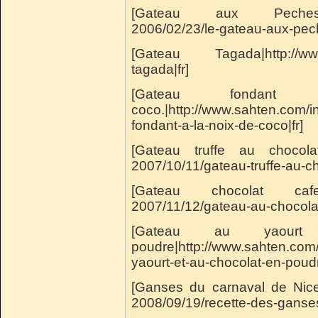
[Gateau aux Peches|http
2006/02/23/le-gateau-aux-pech
[Gateau Tagada|http://www
tagada|fr]
[Gateau fond
coco.|http://www.sahten.com/
fondant-a-la-noix-de-coco|fr]
[Gateau truffe au chocolat|
2007/10/11/gateau-truffe-au-cho
[Gateau chocolat cafe|htt
2007/11/12/gateau-au-chocolat-
[Gateau au yaour
poudre|http://www.sahten.com
yaourt-et-au-chocolat-en-poudr
[Ganses du carnaval de Nice
2008/09/19/recette-des-ganses