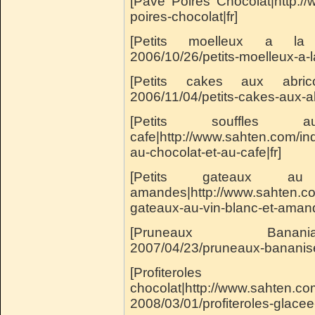
[Pavé Poires Chocolat|http:/
poires-chocolat|fr]
[Petits moelleux a la con
2006/10/26/petits-moelleux-a-la
[Petits cakes aux abricot
2006/11/04/petits-cakes-aux-a
[Petits souffle
cafe|http://www.sahten.com/in
au-chocolat-et-au-cafe|fr]
[Petits gateaux 
amandes|http://www.sahten.co
gateaux-au-vin-blanc-et-amand
[Pruneaux Banania|http:
2007/04/23/pruneaux-bananise
[Profiterole
chocolat|http://www.sahten.c
2008/03/01/profiteroles-glacee