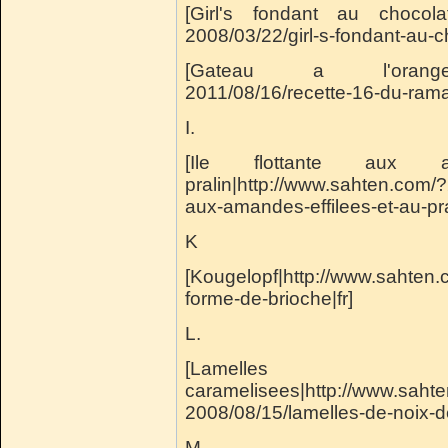
[Girl's fondant au chocolat
2008/03/22/girl-s-fondant-au-ch
[Gateau a l'orange|http
2011/08/16/recette-16-du-rama
I.
[Ile flottante aux 
pralin|http://www.sahten.com/?
aux-amandes-effilees-et-au-pral
K
[Kougelopf|http://www.sahten
forme-de-brioche|fr]
L.
[Lamell
caramelisees|http://www.saht
2008/08/15/lamelles-de-noix-d
M.