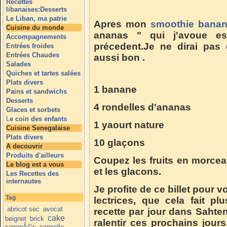
Recettes
libanaises:Desserts
Le Liban, ma patrie
Apres mon
smoothie bana
Cuisine du monde
ananas " qui j'avoue e
Accompagnements
précedent.Je ne dirai pas q
Entrées froides
Entrées Chaudes
aussi bon .
Salades
Quiches et tartes salées
Plats divers
1 banane
Pains et sandwichs
Desserts
4 rondelles d'ananas
Glaces et sorbets
L
e coin des enfants
1 yaourt nature
Cuisine Senegalaise
Plats divers
10 glaçons
A decouvrir
Produits d'ailleurs
Coupez les fruits en morceau
Le blog est a vous
et les glacons.
Les Recettes des
internautes
Je profite de ce billet pour v
Tag
lectrices, que cela fait 
abricot sec
avocat
recette par jour dans Sahte
cake
beignet
brick
ralentir ces prochains jour
canapÃ©s
cannelle