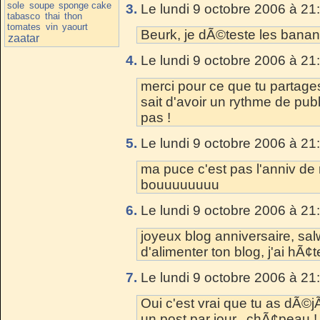
sole
soupe
sponge cake
3.
Le lundi 9 octobre 2006 à 21
tabasco
thai
thon
tomates
vin
yaourt
Beurk, je dÃ©teste les bana
zaatar
4.
Le lundi 9 octobre 2006 à 21
merci pour ce que tu partages
sait d'avoir un rythme de publ
pas !
5.
Le lundi 9 octobre 2006 à 21
ma puce c'est pas l'anniv de
bouuuuuuuu
6.
Le lundi 9 octobre 2006 à 21
joyeux blog anniversaire, sal
d'alimenter ton blog, j'ai hÃ¢t
7.
Le lundi 9 octobre 2006 à 21
Oui c'est vrai que tu as dÃ©
un post par jour...chÃ¢peau !