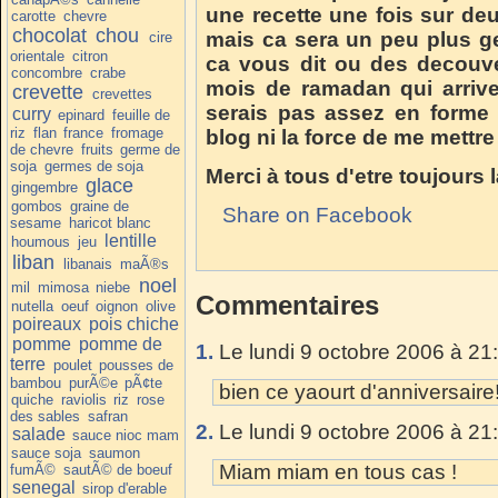
une recette une fois sur deu
carotte
chevre
chocolat
chou
mais ca sera un peu plus ge
cire
orientale
citron
ca vous dit ou des decouver
concombre
crabe
mois de ramadan qui arrive
crevette
crevettes
serais pas assez en forme 
curry
epinard
feuille de
riz
flan
france
fromage
blog ni la force de me mettre
de chevre
fruits
germe de
soja
germes de soja
Merci à tous d'etre toujours l
glace
gingembre
gombos
graine de
Share on Facebook
sesame
haricot blanc
lentille
houmous
jeu
liban
libanais
maÃ®s
noel
mil
mimosa
niebe
Commentaires
nutella
oeuf
oignon
olive
poireaux
pois chiche
pomme
pomme de
1.
Le lundi 9 octobre 2006 à 21
terre
poulet
pousses de
bambou
purÃ©e
pÃ¢te
bien ce yaourt d'anniversaire
quiche
raviolis
riz
rose
des sables
safran
2.
Le lundi 9 octobre 2006 à 21
salade
sauce nioc mam
sauce soja
saumon
Miam miam en tous cas !
fumÃ©
sautÃ© de boeuf
senegal
sirop d'erable