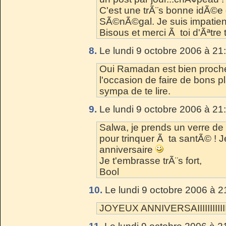
C'est une trÃ¨s bonne idÃ©e 
SÃ©nÃ©gal. Je suis impatiente
Bisous et merci Ã toi d'Ãªtre to
8.
Le lundi 9 octobre 2006 à 21
Oui Ramadan est bien proche!
l'occasion de faire de bons p
sympa de te lire.
9.
Le lundi 9 octobre 2006 à 21
Salwa, je prends un verre de 
pour trinquer Ã ta santÃ© ! J
anniversaire
Je t'embrasse trÃ¨s fort,
Bool
10.
Le lundi 9 octobre 2006 à 2
JOYEUX ANNIVERSAIIIIIIIIIIIIIIIII