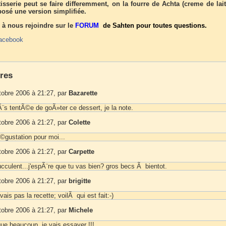
tisserie peut se faire differemment, on la fourre de Achta (creme de lai
oposé une version simplifiée.
 à nous rejoindre sur le
FORUM
de Sahten pour toutes questions.
acebook
res
tobre 2006 à 21:27, par
Bazarette
Ã¨s tentÃ©e de goÃ»ter ce dessert, je la note.
tobre 2006 à 21:27, par
Colette
©gustation pour moi...
tobre 2006 à 21:27, par
Carpette
ucculent...j'espÃ¨re que tu vas bien? gros becs Ã bientot.
tobre 2006 à 21:27, par
brigitte
vais pas la recette; voilÃ qui est fait:-)
tobre 2006 à 21:27, par
Michele
gue beaucoup, je vais essayer !!!