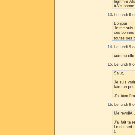
hummm Ã§a a
trÃ¨s bonne 
13.
Le lundi 9 o
Bonjour
Je me suis 
ces bonnes e
toutes ses 
14.
Le lundi 9 o
comme elle m
15.
Le lundi 9 o
Salut,
Je suis vrai
faire un pet
J'ai bien l'
16.
Le lundi 9 o
Me revoilÃ ,
J'ai fait ta
Le dessert e
).