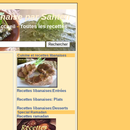
anaise par Sahten
ccueil
-
Toutes les recettes
Cuisine et recettes libanaises
Recettes libanaises:Entrées
Recettes libanaises: Plats
Recettes libanaises:Desserts
Special Ramadan
Recettes ramadan