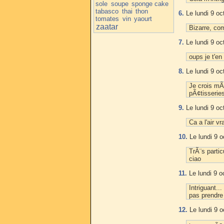
sole
soupe
sponge cake
tabasco
thai
thon
6.
Le lundi 9 oc
tomates
vin
yaourt
zaatar
Bizarre, com
7.
Le lundi 9 oc
oups je t'en
8.
Le lundi 9 oc
Je crois mÃ
pÃ¢tisseries
9.
Le lundi 9 oc
Ca a l'air 
10.
Le lundi 9 o
TrÃ¨s partic
ciao
11.
Le lundi 9 o
Intriguant..
pas prendre 
12.
Le lundi 9 o