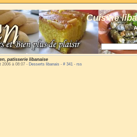
Cuisine lib
A
n, patisserie libanaise
t 2006 à 08:07
-
Desserts libanais
-
# 341
-
rss