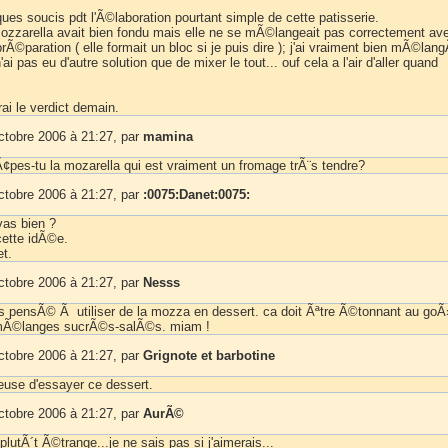
ques soucis pdt l'Ã©laboration pourtant simple de cette patisserie.
 mozzarella avait bien fondu mais elle ne se mÃ©langeait pas correctement ave
prÃ©paration ( elle formait un bloc si je puis dire ); j'ai vraiment bien mÃ©lan
'ai pas eu d'autre solution que de mixer le tout... ouf cela a l'air d'aller quand
ai le verdict demain.
ctobre 2006 à 21:27, par
mamina
pes-tu la mozarella qui est vraiment un fromage trÃ¨s tendre?
ctobre 2006 à 21:27, par
:0075:Danet:0075:
vas bien ?
cette idÃ©e.
t.
ctobre 2006 à 21:27, par
Nesss
ais pensÃ© Ã utiliser de la mozza en dessert. ca doit Ãªtre Ã©tonnant au goÃ
 mÃ©langes sucrÃ©s-salÃ©s. miam !
ctobre 2006 à 21:27, par
Grignote et barbotine
ieuse d'essayer ce dessert.
ctobre 2006 à 21:27, par
AurÃ©
 plutÃ´t Ã©trange...je ne sais pas si j'aimerais...