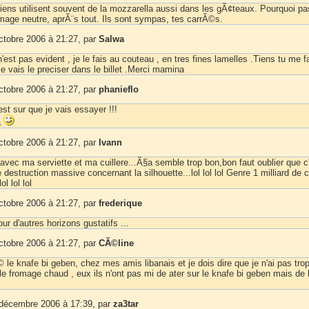
iens utilisent souvent de la mozzarella aussi dans les gÃ¢teaux. Pourquoi p
omage neutre, aprÃ¨s tout. Ils sont sympas, tes carrÃ©s.
ctobre 2006 à 21:27, par
Salwa
n'est pas evident , je le fais au couteau , en tres fines lamelles .Tiens tu me f
e vais le preciser dans le billet .Merci mamina
ctobre 2006 à 21:27, par
phanieflo
'est sur que je vais essayer !!!
a
ctobre 2006 à 21:27, par
Ivann
e avec ma serviette et ma cuillere...Ã§a semble trop bon,bon faut oublier que c
destruction massive concernant la silhouette...lol lol lol Genre 1 milliard de c
l lol lol
ctobre 2006 à 21:27, par
frederique
our d'autres horizons gustatifs ...
ctobre 2006 à 21:27, par
CÃ©line
 le knafe bi geben, chez mes amis libanais et je dois dire que je n'ai pas tro
e fromage chaud , eux ils n'ont pas mi de ater sur le knafe bi geben mais de l
 décembre 2006 à 17:39, par
za3tar