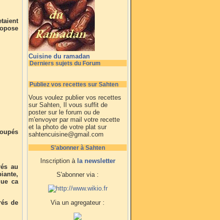
etaient
ropose
Cuisine du ramadan
Derniers sujets du Forum
Publiez vos recettes sur Sahten
Vous voulez publier vos recettes
sur Sahten, Il vous suffit de
poster sur le forum ou de
m'envoyer par mail votre recette
et la photo de votre plat sur
coupés
sahtencuisine@gmail.com
S'abonner à Sahten
Inscription à
la newsletter
rés au
iante,
S'abonner via :
que ca
rés de
Via un agregateur :