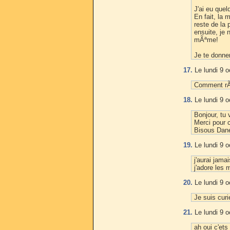
J'ai eu quel
En fait, la
reste de la 
ensuite, je n
mÃªme!
Je te donner
17.
Le lundi 9 o
Comment rÃ¢
18.
Le lundi 9 o
Bonjour, tu 
Merci pour 
Bisous Dane
19.
Le lundi 9 o
j'aurai jam
j'adore les
20.
Le lundi 9 o
Je suis cur
21.
Le lundi 9 o
ah oui c'ets