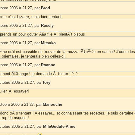
tobre 2006 à 21:27, par
Brod
me c'est bizarre, mais bien tentant.
tobre 2006 à 21:27, par
Rosely
 prends un pour gouter Ã§a file Ã bientÃ´t bisous
tobre 2006 à 21:27, par
Mitsuko
ªme qu'il est possible de trouver de la mozza rÃ¢pÃ©e en sachet! J'adore les
 orientales, je tenterais bien celles-ci!
tobre 2006 à 21:27, par
Roanne
vraiment Ã©trange ! je demande Ã tester ! ^_^
ctobre 2006 à 21:27, par
lory
ulier, Ã essayer!
ctobre 2006 à 21:27, par
Manouche
. donc trÃ¨s tentant ! A essayer... et connaissant tes recettes, je suis certaine
trop de risques !
ctobre 2006 à 21:27, par
MlleGudule-Anne