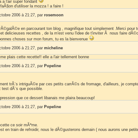
 l'air super fondant
faÃ§on d'utiliser la mozza ! a faire !
ctobre 2006 à 21:27, par
rosemoon
rÃ©galÃ©e en parcourant ton blog , magnifique tout simplement .Merci pour t
t delicieuses recettes , de la m'est venu l'idee de t'inviter Ã nous faire dÃ©c
bonnes choses sur mon forum, tu es la bienvenue
ctobre 2006 à 21:27, par
micheline
e plais cette recette!! elle a l'air tellement bonne
ctobre 2006 à 21:27, par
Popeline
ment trÃ¨s intriguÃ©e par ces petits carrÃ©s de fromage, d'ailleurs, je compt
it test dÃ¨s que possible.
impression que ce dessert libanais me plaira beaucoup!
ctobre 2006 à 21:27, par
Popeline
 recette ce soir mÃªme.
st en train de refroidir, nous le dÃ©gusterons demain ( nous aurons une petite