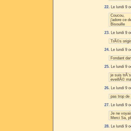
22.
Le lundi 9 o
Coucou,
j'adore ce d
Bisouille
23.
Le lundi 9 o
TrÃ©s origi
24.
Le lundi 9 o
Fondant da
25.
Le lundi 9 o
je suis trÃ¨
eveillÃ© ma
26.
Le lundi 9 o
pas trop de 
27.
Le lundi 9 o
Je ne voyai
Merci Sa, p
28.
Le lundi 9 o