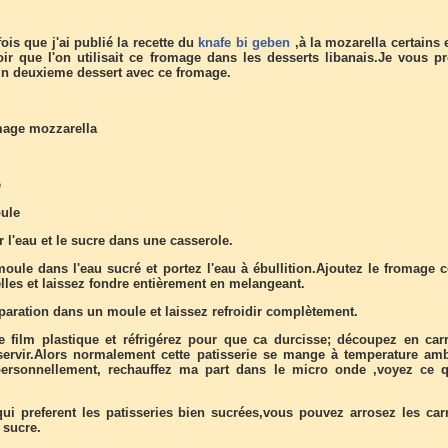
ois que j'ai publié la recette du
knafe bi geben
,à la mozarella certains 
oir que l'on utilisait ce fromage dans les desserts libanais.Je vous p
un deuxieme dessert avec ce fromage.
mage mozzarella
e
ule
ir l'eau et le sucre dans une casserole.
moule dans l'eau sucré et portez l'eau à ébullition.Ajoutez le fromage 
lles et laissez fondre entièrement en melangeant.
paration dans un moule et laissez refroidir complètement.
 film plastique et réfrigérez pour que ca durcisse; découpez en car
rvir.Alors normalement cette patisserie se mange à temperature amb
 personnellement, rechauffez ma part dans le micro onde ,voyez ce 
ui preferent les patisseries bien sucrées,vous pouvez arrosez les car
 sucre.