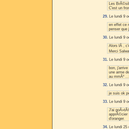
Les BrÃ©sil
C'est un fr
29.
Le lundi 9 o
en effet ce 
penser que j
30.
Le lundi 9 o
Alors lÃ , c
Merci Salw
31.
Le lundi 9 o
bon, j'arriv
une arme de 
au mmÂ² ...lo
32.
Le lundi 9 o
je suis ok p
33.
Le lundi 9 o
J'ai goÃ»tÃ©
apprÃ©cier l
d'oranger.
34.
Le lundi 25