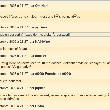
ctobre 2006 à 21:27, par
Om-Hani
essert ! Avec cette chaleur : c'est une trÃ¨s bonne idÃ©e.
ctobre 2006 à 21:27, par
sylvieaa
nal, un dessert Ã base de mozarela, Ã essayer!!
ctobre 2006 à 21:27, par
HÃ©lÃ¨ne
ns la bouche! Miam
ctobre 2006 à 21:27, par
debo76
s intriguÃ©e par cette recette! tu me donnes vraiment envie de l'essayer! tu a
 curiositÃ© gustative!
ctobre 2006 à 21:27, par
:0026: Framboise :0026:
sucre pour moi ....
ctobre 2006 à 21:27, par
jupiter
s pas la mozzarella finir en dessert, assez surprenant mais certainement goÃ
leine d'dÃ©es.
ctobre 2006 à 21:27, par
Elvira