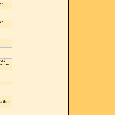
as?
ais
'est
alories
p
a fleur