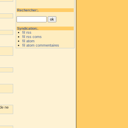
Rechercher:.
Syndication:.
fil rss
fil rss coms
fil atom
fil atom commentaires
 de ne