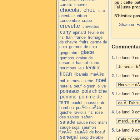
ps
: cette pa
carotte
chevre
j'ai juste pr
chocolat
chou
cire
orientale
citron
N'hésitez pas
concombre
crabe
Share on F
crevette
crevettes
curry
epinard
feuille de
riz
flan
france
fromage
de chevre
fruits
germe de
Commentai
soja
germes de soja
glace
gingembre
1.
Le lundi 9 oc
gombos
graine de
sesame
haricot blanc
Je serais tr
lentille
houmous
jeu
liban
libanais
maÃ®s
2.
Le lundi 9 oc
noel
mil
mimosa
niebe
Nouvelle dÃ
nutella
oeuf
oignon
olive
poireaux
pois chiche
3.
Le lundi 9 oc
pomme
pomme de
terre
poulet
pousses de
ca Ã l'air s
bambou
purÃ©e
pÃ¢te
4.
Le lundi 9 oc
quiche
raviolis
riz
rose
des sables
safran
merci, je n'a
salade
sauce nioc mam
sauce soja
saumon
5.
Le lundi 9 oc
fumÃ©
sautÃ© de boeuf
senegal
sirop d'erable
Cela m'intri