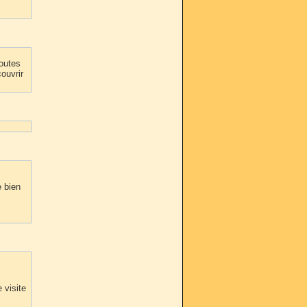
outes
ouvrir
e bien
 visite