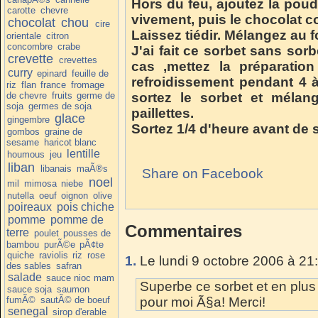
Hors du feu, ajoutez la pou
carotte
chevre
vivement, puis le chocolat 
chocolat
chou
cire
Laissez tiédir. Mélangez au f
orientale
citron
concombre
crabe
J'ai fait ce sorbet sans sor
crevette
crevettes
cas ,mettez la préparatio
curry
epinard
feuille de
refroidissement pendant 4 à
riz
flan
france
fromage
de chevre
fruits
germe de
sortez le sorbet et mélan
soja
germes de soja
paillettes.
glace
gingembre
Sortez 1/4 d'heure avant de s
gombos
graine de
sesame
haricot blanc
lentille
houmous
jeu
liban
libanais
maÃ®s
Share on Facebook
noel
mil
mimosa
niebe
nutella
oeuf
oignon
olive
poireaux
pois chiche
pomme
pomme de
Commentaires
terre
poulet
pousses de
bambou
purÃ©e
pÃ¢te
quiche
raviolis
riz
rose
1.
Le lundi 9 octobre 2006 à 21
des sables
safran
salade
sauce nioc mam
Superbe ce sorbet et en plus 
sauce soja
saumon
fumÃ©
sautÃ© de boeuf
pour moi Ã§a! Merci!
senegal
sirop d'erable