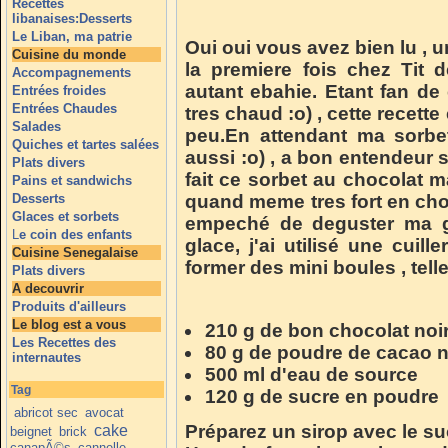
Recettes
libanaises:Desserts
Le Liban, ma patrie
Oui oui vous avez bien lu , 
Cuisine du monde
la premiere fois chez Tit 
Accompagnements
autant ebahie. Etant fan d
Entrées froides
Entrées Chaudes
tres chaud :o) , cette recette 
Salades
peu.En attendant ma sorbe
Quiches et tartes salées
aussi :o) , a bon entendeur s
Plats divers
fait ce sorbet au chocolat ma
Pains et sandwichs
Desserts
quand meme tres fort en cho
Glaces et sorbets
empeché de deguster ma gl
L
e coin des enfants
glace, j'ai utilisé une cui
Cuisine Senegalaise
former des mini boules , tel
Plats divers
A decouvrir
Produits d'ailleurs
Le blog est a vous
210 g de bon chocolat noi
Les Recettes des
80 g de poudre de cacao 
internautes
500 ml d'eau de source
Tag
120 g de sucre en poudre
abricot sec
avocat
Préparez un sirop avec le sucr
cake
beignet
brick
canapÃ©s
cannelle