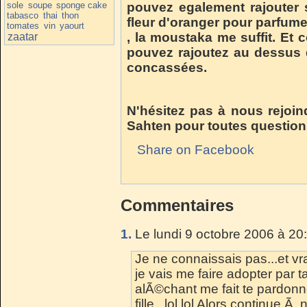
sole
soupe
sponge cake
pouvez egalement rajouter s
tabasco
thai
thon
fleur d'oranger pour parfume
tomates
vin
yaourt
, la moustaka me suffit. Et
zaatar
pouvez rajoutez au dessus
concassées.
N'hésitez pas à nous rejoin
Sahten pour toutes question
Share on Facebook
Commentaires
1.
Le lundi 9 octobre 2006 à 20
Je ne connaissais pas...et vr
je vais me faire adopter par ta f
alÃ©chant me fait te pardonn
fille...lol lol Alors continue Ã