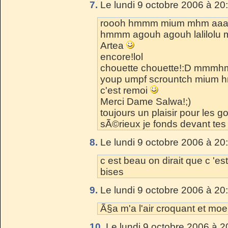
7.
Le lundi 9 octobre 2006 à 20
roooh hmmm mium mhm aaaaa
hmmm agouh agouh lalilolu 
Artea
encore!lol
chouette chouette!:D mmmhm
youp umpf scrountch mium 
c'est remoi
Merci Dame Salwa!;)
toujours un plaisir pour les g
sÃ©rieux je fonds devant tes 
8.
Le lundi 9 octobre 2006 à 20
c est beau on dirait que c 'e
bises
9.
Le lundi 9 octobre 2006 à 20
Ã§a m'a l'air croquant et moell
10.
Le lundi 9 octobre 2006 à 2