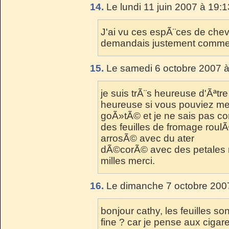
14.
Le lundi 11 juin 2007 à 19:1
J'ai vu ces espÃ¨ces de che
demandais justement comment l
15.
Le samedi 6 octobre 2007 à
je suis trÃ¨s heureuse d'Ãªtr
heureuse si vous pouviez me 
goÃ»tÃ© et je ne sais pas co
des feuilles de fromage roulÃ
arrosÃ© avec du ater
dÃ©corÃ© avec des petales ro
milles merci.
16.
Le dimanche 7 octobre 2007
bonjour cathy, les feuilles so
fine ? car je pense aux ciga