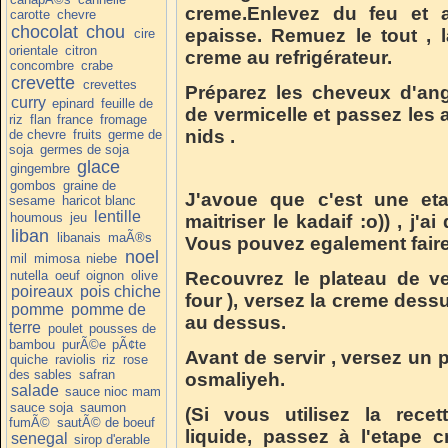
creme.Enlevez du feu et a
carotte
chevre
chocolat
chou
epaisse. Remuez le tout , l
cire
orientale
citron
creme au refrigérateur.
concombre
crabe
crevette
crevettes
Préparez les cheveux d'an
curry
epinard
feuille de
de vermicelle et passez les
riz
flan
france
fromage
nids .
de chevre
fruits
germe de
soja
germes de soja
glace
gingembre
gombos
graine de
J'avoue que c'est une etap
sesame
haricot blanc
lentille
houmous
jeu
maitriser le kadaif :o)) , j'
liban
libanais
maÃ®s
Vous pouvez egalement faire
noel
mil
mimosa
niebe
nutella
oeuf
oignon
olive
Recouvrez le plateau de ve
poireaux
pois chiche
four ), versez la creme dess
pomme
pomme de
au dessus.
terre
poulet
pousses de
bambou
purÃ©e
pÃ¢te
Avant de servir , versez un
quiche
raviolis
riz
rose
des sables
safran
osmaliyeh.
salade
sauce nioc mam
sauce soja
saumon
(Si vous utilisez la recet
fumÃ©
sautÃ© de boeuf
liquide, passez à l'etape 
senegal
sirop d'erable