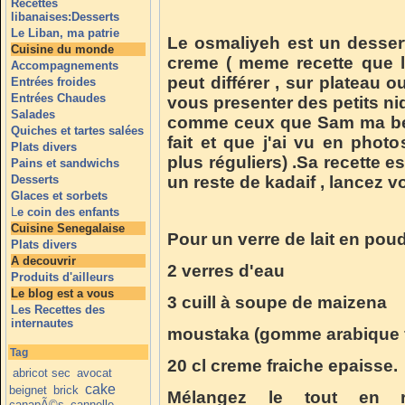
Recettes
libanaises:Desserts
Le Liban, ma patrie
Le osmaliyeh est un dessert
Cuisine du monde
creme ( meme recette que 
Accompagnements
peut différer , sur plateau ou
Entrées froides
Entrées Chaudes
vous presenter des petits ni
Salades
comme ceux que Sam ma bell
Quiches et tartes salées
fait et que j'ai vu en photo
Plats divers
plus réguliers) .Sa recette e
Pains et sandwichs
Desserts
un reste de kadaif , lancez v
Glaces et sorbets
L
e coin des enfants
Cuisine Senegalaise
Pour un verre de lait en pou
Plats divers
A decouvrir
2 verres d'eau
Produits d'ailleurs
Le blog est a vous
3 cuill à soupe de maizena
Les Recettes des
internautes
moustaka (gomme arabique fa
Tag
20 cl creme fraiche epaisse.
abricot sec
avocat
cake
beignet
brick
Mélangez le tout en re
canapÃ©s
cannelle