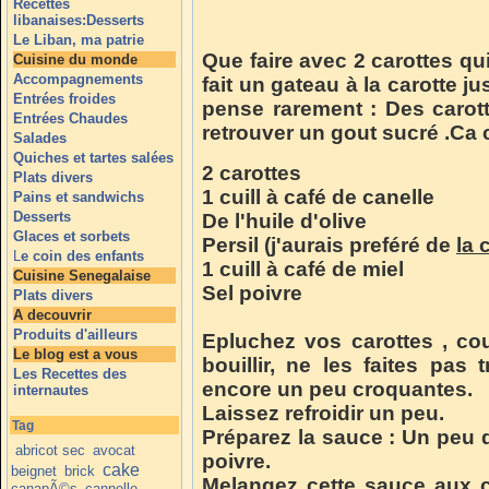
Recettes
libanaises:Desserts
Le Liban, ma patrie
Que faire avec 2 carottes q
Cuisine du monde
Accompagnements
fait un gateau à la carotte j
Entrées froides
pense rarement : Des carott
Entrées Chaudes
retrouver un gout sucré .Ca
Salades
Quiches et tartes salées
2 carottes
Plats divers
1 cuill à café de canelle
Pains et sandwichs
Desserts
De l'huile d'olive
Glaces et sorbets
Persil (j'aurais preféré de
la 
L
e coin des enfants
1 cuill à café de miel
Cuisine Senegalaise
Sel poivre
Plats divers
A decouvrir
Produits d'ailleurs
Epluchez vos carottes , cou
Le blog est a vous
bouillir, ne les faites pas 
Les Recettes des
encore un peu croquantes.
internautes
Laissez refroidir un peu.
Tag
Préparez la sauce : Un peu d'h
abricot sec
avocat
poivre.
cake
beignet
brick
Melangez cette sauce aux car
canapÃ©s
cannelle