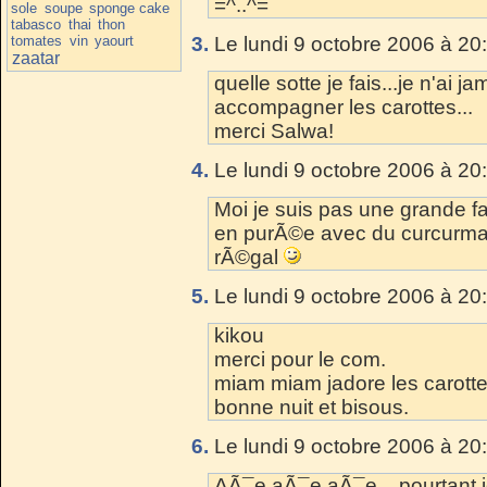
=^..^=
sole
soupe
sponge cake
tabasco
thai
thon
tomates
vin
yaourt
3.
Le lundi 9 octobre 2006 à 20
zaatar
quelle sotte je fais...je n'ai
accompagner les carottes...
merci Salwa!
4.
Le lundi 9 octobre 2006 à 20
Moi je suis pas une grande fa
en purÃ©e avec du curcurma 
rÃ©gal
5.
Le lundi 9 octobre 2006 à 20
kikou
merci pour le com.
miam miam jadore les carottes
bonne nuit et bisous.
6.
Le lundi 9 octobre 2006 à 20
AÃ¯e aÃ¯e aÃ¯e....pourtant j