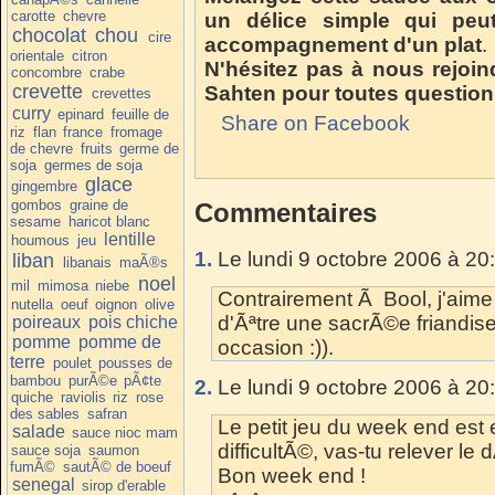
carotte
chevre
un délice simple qui peu
chocolat
chou
cire
accompagnement d'un plat
.
orientale
citron
N'hésitez pas à nous rejoin
concombre
crabe
crevette
Sahten pour toutes question
crevettes
curry
epinard
feuille de
Share on Facebook
riz
flan
france
fromage
de chevre
fruits
germe de
soja
germes de soja
glace
gingembre
gombos
graine de
Commentaires
sesame
haricot blanc
lentille
houmous
jeu
1.
Le lundi 9 octobre 2006 à 20
liban
libanais
maÃ®s
noel
mil
mimosa
niebe
Contrairement Ã Bool, j'aime 
nutella
oeuf
oignon
olive
d'Ãªtre une sacrÃ©e friandise 
poireaux
pois chiche
pomme
pomme de
occasion :)).
terre
poulet
pousses de
bambou
purÃ©e
pÃ¢te
2.
Le lundi 9 octobre 2006 à 20
quiche
raviolis
riz
rose
des sables
safran
Le petit jeu du week end est
salade
sauce nioc mam
difficultÃ©, vas-tu relever le 
sauce soja
saumon
fumÃ©
sautÃ© de boeuf
Bon week end !
senegal
sirop d'erable