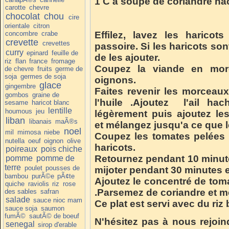
1 C à soupe de coriandre ha
carotte
chevre
chocolat
chou
cire
orientale
citron
concombre
crabe
Effilez, lavez les harico
crevette
crevettes
passoire. Si les haricots so
curry
epinard
feuille de
de les ajouter.
riz
flan
france
fromage
Coupez la viande en mor
de chevre
fruits
germe de
soja
germes de soja
oignons.
glace
gingembre
Faites revenir les morceau
gombos
graine de
l'huile .Ajoutez l'ail ha
sesame
haricot blanc
lentille
houmous
jeu
légèrement puis ajoutez les 
liban
libanais
maÃ®s
et mélangez jusqu'a ce que l
noel
mil
mimosa
niebe
Coupez les tomates pelées e
nutella
oeuf
oignon
olive
haricots.
poireaux
pois chiche
Retournez pendant 10 minute
pomme
pomme de
terre
poulet
pousses de
mijoter pendant 30 minutes 
bambou
purÃ©e
pÃ¢te
Ajoutez le concentré de tom
quiche
raviolis
riz
rose
.Parsemez de coriandre et m
des sables
safran
salade
sauce nioc mam
Ce plat est servi avec du riz 
sauce soja
saumon
fumÃ©
sautÃ© de boeuf
N'hésitez pas à nous rejoin
senegal
sirop d'erable