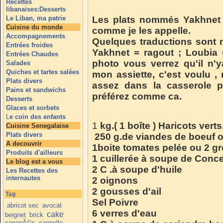
Recettes
libanaises:Desserts
Le Liban, ma patrie
Les plats nommés Yakhnet 
Cuisine du monde
comme je les appelle.
Accompagnements
Quelques traductions sont n
Entrées froides
Yakhnet = ragout ; Loubia 
Entrées Chaudes
photo vous verrez qu'il n
Salades
Quiches et tartes salées
mon assiette, c'est voulu ,
Plats divers
assez dans la casserole p
Pains et sandwichs
préférez comme ca.
Desserts
Glaces et sorbets
L
e coin des enfants
1
kg.( 1 boîte ) Haricots vert
Cuisine Senegalaise
Plats divers
250 g.de viandes de boeuf 
A decouvrir
1boite tomates pelée ou 2 g
Produits d'ailleurs
1 cuillerée à soupe de Conc
Le blog est a vous
2 C .à soupe d'huile
Les Recettes des
internautes
2 oignons
2 gousses d'ail
Tag
Sel Poivre
abricot sec
avocat
6 verres d'eau
cake
beignet
brick
canapÃ©s
cannelle