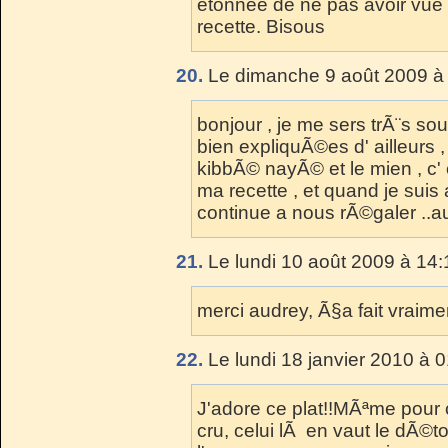
etonnee de ne pas avoir vue 
recette. Bisous
20.
Le dimanche 9 août 2009 à 
bonjour , je me sers trÃ¨s sou
bien expliquÃ©es d' ailleurs ,
kibbÃ© nayÃ© et le mien , c' 
ma recette , et quand je suis 
continue a nous rÃ©galer ..au 
21.
Le lundi 10 août 2009 à 14:
merci audrey, Ã§a fait vraimen
22.
Le lundi 18 janvier 2010 à 
J'adore ce plat!!MÃªme pour 
cru, celui lÃ en vaut le dÃ©