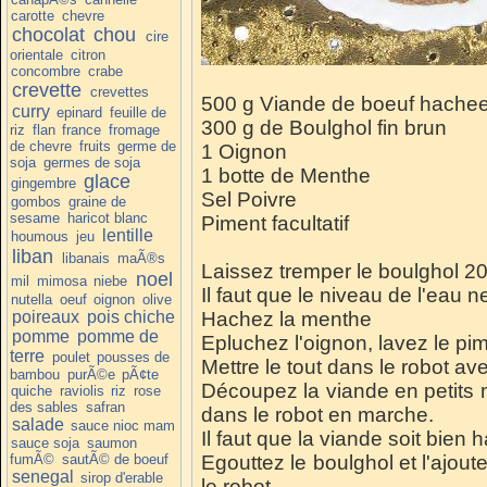
carotte
chevre
chocolat
chou
cire
orientale
citron
concombre
crabe
crevette
crevettes
500 g Viande de boeuf hache
curry
epinard
feuille de
300 g de Boulghol fin brun
riz
flan
france
fromage
de chevre
fruits
germe de
1 Oignon
soja
germes de soja
1 botte de Menthe
glace
gingembre
Sel Poivre
gombos
graine de
sesame
haricot blanc
Piment facultatif
lentille
houmous
jeu
liban
libanais
maÃ®s
Laissez tremper le boulghol 20
noel
mil
mimosa
niebe
Il faut que le niveau de l'eau 
nutella
oeuf
oignon
olive
poireaux
pois chiche
Hachez la menthe
pomme
pomme de
Epluchez l'oignon, lavez le pi
terre
poulet
pousses de
Mettre le tout dans le robot ave
bambou
purÃ©e
pÃ¢te
Découpez la viande en petits m
quiche
raviolis
riz
rose
des sables
safran
dans le robot en marche.
salade
sauce nioc mam
Il faut que la viande soit bien 
sauce soja
saumon
fumÃ©
sautÃ© de boeuf
Egouttez le boulghol et l'ajoute
senegal
sirop d'erable
le robot.