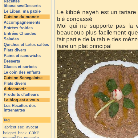
Recettes
libanaises:Desserts
Le Liban, ma patrie
Le kibbé nayeh est un tartare 
Cuisine du monde
blé concassé
Accompagnements
Moi qui ne supporte pas la v
Entrées froides
beaucoup plus facilement qu
Entrées Chaudes
fait partie de la table des m
Salades
Quiches et tartes salées
faire un plat principal
Plats divers
Pains et sandwichs
Desserts
Glaces et sorbets
L
e coin des enfants
Cuisine Senegalaise
Plats divers
A decouvrir
Produits d'ailleurs
Le blog est a vous
Les Recettes des
internautes
Tag
abricot sec
avocat
cake
beignet
brick
canapÃ©s
cannelle