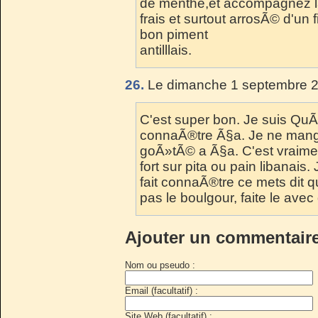
de menthe,et accompagnez la
frais et surtout arrosÃ© d'un f
bon piment
antilllais.
26.
Le dimanche 1 septembre 2
C'est super bon. Je suis QuÃ
connaÃ®tre Ã§a. Je ne mange
goÃ»tÃ© a Ã§a. C'est vraimen
fort sur pita ou pain libanais.
fait connaÃ®tre ce mets dit q
pas le boulgour, faite le ave
Ajouter un commentair
Nom ou pseudo :
Email (facultatif) :
Site Web (facultatif) :