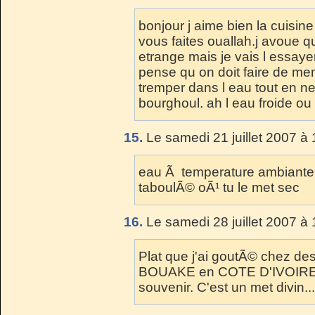
bonjour j aime bien la cuisine
vous faites ouallah.j avoue q
etrange mais je vais l essaye
pense qu on doit faire de mem
tremper dans l eau tout en n
bourghoul. ah l eau froide o
15.
Le samedi 21 juillet 2007 à 
eau Ã temperature ambiante. 
taboulÃ© oÃ¹ tu le met sec
16.
Le samedi 28 juillet 2007 à 
Plat que j'ai goutÃ© chez de
BOUAKE en COTE D'IVOIRE en
souvenir. C'est un met divin...