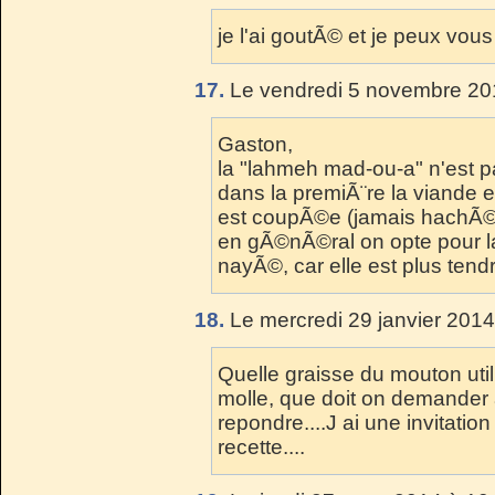
je l'ai goutÃ© et je peux vous
17.
Le vendredi 5 novembre 20
Gaston,
la "lahmeh mad-ou-a" n'est p
dans la premiÃ¨re la viande e
est coupÃ©e (jamais hachÃ©e
en gÃ©nÃ©ral on opte pour l
nayÃ©, car elle est plus tend
18.
Le mercredi 29 janvier 2014
Quelle graisse du mouton utili
molle, que doit on demander
repondre....J ai une invitation
recette....