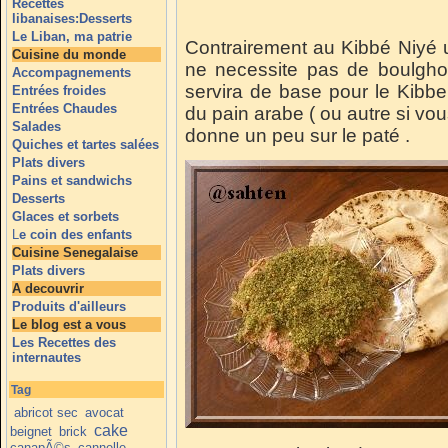
Recettes
libanaises:Desserts
Le Liban, ma patrie
Contrairement au Kibbé Niyé 
Cuisine du monde
ne necessite pas de boulghou
Accompagnements
servira de base pour le Kibb
Entrées froides
Entrées Chaudes
du pain arabe ( ou autre si vou
Salades
donne un peu sur le paté .
Quiches et tartes salées
Plats divers
Pains et sandwichs
Desserts
Glaces et sorbets
L
e coin des enfants
Cuisine Senegalaise
Plats divers
A decouvrir
Produits d'ailleurs
Le blog est a vous
Les Recettes des
internautes
Tag
abricot sec
avocat
cake
beignet
brick
canapÃ©s
cannelle