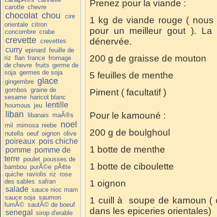
Prenez pour la viande :
carotte
chevre
chocolat
chou
cire
1 kg de viande rouge ( nous
orientale
citron
pour un meilleur gout ). La 
concombre
crabe
crevette
dénervée.
crevettes
curry
epinard
feuille de
200 g de graisse de mouton
riz
flan
france
fromage
de chevre
fruits
germe de
soja
germes de soja
5 feuilles de menthe
glace
gingembre
gombos
graine de
Piment ( facultatif )
sesame
haricot blanc
lentille
houmous
jeu
liban
Pour le kamouné :
libanais
maÃ®s
noel
mil
mimosa
niebe
200 g de boulghoul
nutella
oeuf
oignon
olive
poireaux
pois chiche
1 botte de menthe
pomme
pomme de
terre
poulet
pousses de
1 botte de ciboulette
bambou
purÃ©e
pÃ¢te
quiche
raviolis
riz
rose
des sables
safran
1 oignon
salade
sauce nioc mam
sauce soja
saumon
1 cuill à soupe de kamoun (
fumÃ©
sautÃ© de boeuf
dans les epiceries orientales)
senegal
sirop d'erable