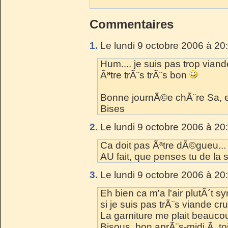
Commentaires
1.
Le lundi 9 octobre 2006 à 20
Hum.... je suis pas trop vian
Ãªtre trÃ¨s trÃ¨s bon
Bonne journÃ©e chÃ¨re Sa, e
Bises
2.
Le lundi 9 octobre 2006 à 20
Ca doit pas Ãªtre dÃ©gueu...
AU fait, que penses tu de la s
3.
Le lundi 9 octobre 2006 à 20
Eh bien ca m'a l'air plutÃ´t
si je suis pas trÃ¨s viande cru
La garniture me plait beauco
Bisous, bon aprÃ¨s-midi Ã toi