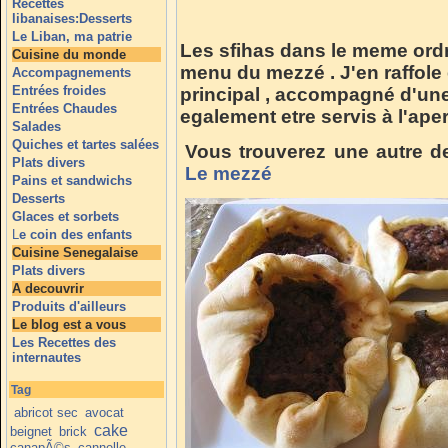
Recettes
libanaises:Desserts
Le Liban, ma patrie
Les sfihas dans le meme ordr
Cuisine du monde
menu du mezzé . J'en raffole e
Accompagnements
Entrées froides
principal , accompagné d'une
Entrées Chaudes
egalement etre servis à l'ape
Salades
Quiches et tartes salées
Vous trouverez une autre d
Plats divers
Le mezzé
Pains et sandwichs
Desserts
Glaces et sorbets
L
e coin des enfants
Cuisine Senegalaise
Plats divers
A decouvrir
Produits d'ailleurs
Le blog est a vous
Les Recettes des
internautes
Tag
abricot sec
avocat
cake
beignet
brick
canapÃ©s
cannelle