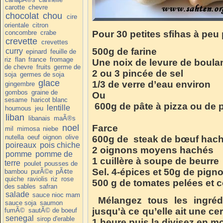
carotte
chevre
chocolat
chou
cire
orientale
citron
concombre
crabe
Pour 30 petites sfihas à peu
crevette
crevettes
500g de farine
curry
epinard
feuille de
riz
flan
france
fromage
Une noix de levure de boula
de chevre
fruits
germe de
2 ou 3 pincée de sel
soja
germes de soja
glace
1/3 de verre d’eau environ
gingembre
gombos
graine de
Ou
sesame
haricot blanc
600g de pâte à pizza ou de p
lentille
houmous
jeu
liban
libanais
maÃ®s
noel
Farce
mil
mimosa
niebe
nutella
oeuf
oignon
olive
600g de steak de bœuf hac
poireaux
pois chiche
2 oignons moyens hachés
pomme
pomme de
1 cuillère à soupe de beurre
terre
poulet
pousses de
Sel. 4-épices et 50g de pigno
bambou
purÃ©e
pÃ¢te
quiche
raviolis
riz
rose
500 g de tomates pelées et 
des sables
safran
salade
sauce nioc mam
Mélangez tous les ingrédi
sauce soja
saumon
jusqu'à ce qu’elle ait une c
fumÃ©
sautÃ© de boeuf
senegal
sirop d'erable
1 heure puis la divisez en mo