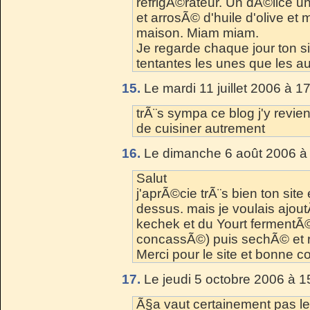
refrigÃ©rateur. Un dÃ©lice u
et arrosÃ© d'huile d'olive et
maison. Miam miam.
Je regarde chaque jour ton sit
tentantes les unes que les au
15.
Le mardi 11 juillet 2006 à 1
trÃ¨s sympa ce blog j'y revie
de cuisiner autrement
16.
Le dimanche 6 août 2006 à 
Salut
j'aprÃ©cie trÃ¨s bien ton sit
dessus. mais je voulais ajo
kechek et du Yourt fermentÃ
concassÃ©) puis sechÃ© et r
Merci pour le site et bonne co
17.
Le jeudi 5 octobre 2006 à 1
Ã§a vaut certainement pas le