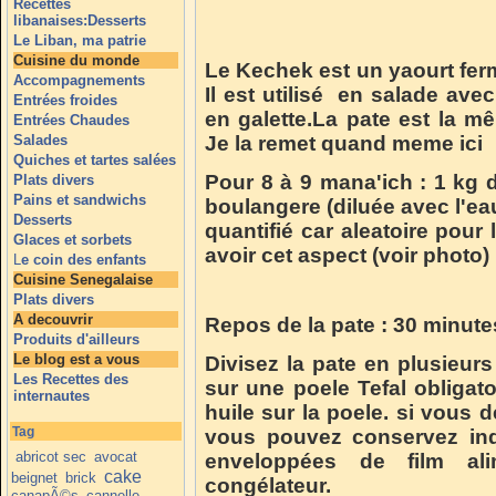
Recettes
libanaises:Desserts
Le Liban, ma patrie
Cuisine du monde
Le Kechek est un yaourt ferm
Accompagnements
Il est utilisé en salade av
Entrées froides
en galette.La pate est la m
Entrées Chaudes
Salades
Je la remet quand meme ici
Quiches et tartes salées
Pour 8 à 9 mana'ich : 1 kg de
Plats divers
Pains et sandwichs
boulangere (diluée avec l'eau)
Desserts
quantifié car aleatoire pour l
Glaces et sorbets
avoir cet aspect (voir photo)
L
e coin des enfants
Cuisine Senegalaise
Plats divers
A decouvrir
Repos de la pate : 30 minute
Produits d'ailleurs
Le blog est a vous
Divisez la pate en plusieurs
Les Recettes des
sur une poele Tefal obligato
internautes
huile sur la poele. si vous d
Tag
vous pouvez conservez ind
abricot sec
avocat
enveloppées de film ali
cake
beignet
brick
congélateur.
canapÃ©s
cannelle