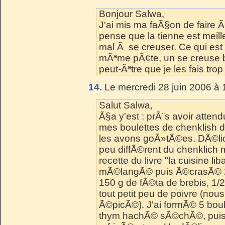
Bonjour Salwa,
J'ai mis ma faÃ§on de faire Ã 
pense que la tienne est meill
mal Ã se creuser. Ce qui est
mÃªme pÃ¢te, un se creuse bi
peut-Ãªtre que je les fais trop 
14.
Le mercredi 28 juin 2006 à 
Salut Salwa,
Ã§a y'est : prÃ¨s avoir atte
mes boulettes de chenklish d
les avons goÃ»tÃ©es. DÃ©lici
peu diffÃ©rent du chenklich 
recette du livre "la cuisine li
mÃ©langÃ© puis Ã©crasÃ© 20
150 g de fÃ©ta de brebis, 1/2
tout petit peu de poivre (nou
Ã©picÃ©). J'ai formÃ© 5 boul
thym hachÃ© sÃ©chÃ©, puis j